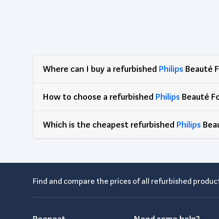
Précision, Filaire)
Where can I buy a refurbished
Philips
Beauté F
How to choose a refurbished
Philips
Beauté Fo
Which is the cheapest refurbished
Philips
Beau
Find and compare the prices of all refurbished product
Reepeat
Need some help?