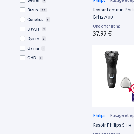
Philips
-
Rasage et ép
Beurer
4
Rasoir Feminin Phil
Braun
20
Brl127/00
Corioliss
6
One offer from:
Dayvia
2
37,97 €
Dyson
2
Ga.ma
1
GHD
3
iHealth
1
Italian Design
72
Jean Claude Olivier
8
LIVOO
2
Paingone
1
Panasonic
Philips
-
Rasage et ép
3
Rasoir Philips S114
Philips
13