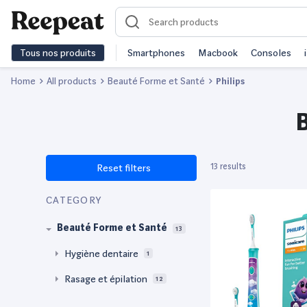
Tous nos produits
Smartphones
Macbook
Consoles
Home
All products
Beauté Forme et Santé
Philips
B
13 results
Reset filters
CATEGORY
Beauté Forme et Santé
13
Hygiène dentaire
1
Rasage et épilation
12