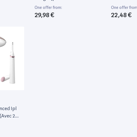
One offer from:
One offer from
29,98 €
22,48 €
nced Ipl
 (Avec 2
rps Et Le
e De