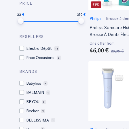
PRICE
53%
22
250
Philips
-
Brosse à den
Philips Sonicare H
Brosse À Dents Élec
RESELLERS
Avec Technologie S
One offer from:
Pour Enfants, Nett
Electro Dépôt
46,00 €
11
29,99 €
Turquoise
Fnac Occasions
2
BRANDS
Babyliss
5
BALMAIN
1
BE YOU
8
Becker
3
BELLISSIMA
1