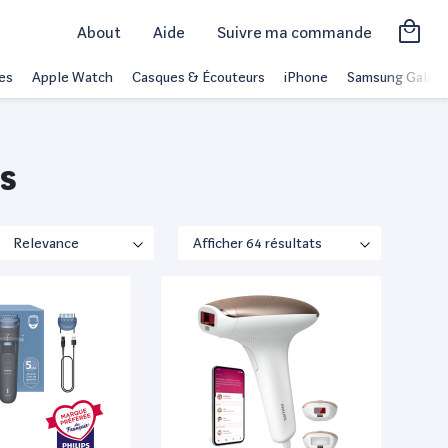
About
Aide
Suivre ma commande
es
Apple Watch
Casques & Écouteurs
iPhone
Samsung Galaxy
ps