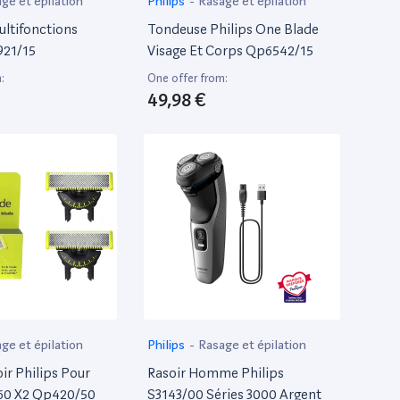
ge et épilation
Philips
-
Rasage et épilation
ltifonctions
Tondeuse Philips One Blade
921/15
Visage Et Corps Qp6542/15
:
One offer from:
49,98 €
ge et épilation
Philips
-
Rasage et épilation
ir Philips Pour
Rasoir Homme Philips
60 X2 Qp420/50
S3143/00 Séries 3000 Argent