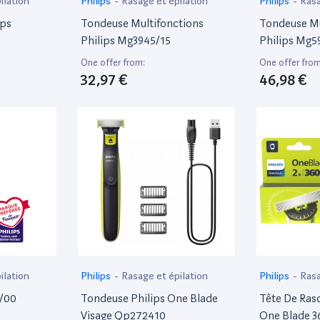
ilation
Philips
-
Rasage et épilation
Philips
-
Rasa
ips
Tondeuse Multifonctions
Tondeuse Mu
Philips Mg3945/15
Philips Mg5
One offer from:
One offer from
32,97 €
46,98 €
ilation
Philips
-
Rasage et épilation
Philips
-
Rasa
1/00
Tondeuse Philips One Blade
Tête De Raso
Visage Qp272410
One Blade 3