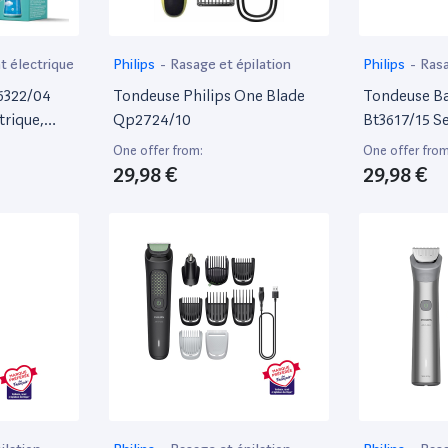
t électrique
Philips
-
Rasage et épilation
Philips
-
Rasa
x6322/04
Tondeuse Philips One Blade
Tondeuse Ba
trique,
Qp2724/10
Bt3617/15 S
onore,
One offer from:
One offer from
oyage Doux,
29,98 €
29,98 €