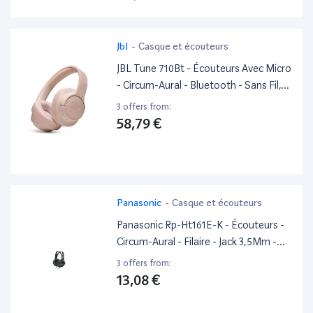
Jbl
-
Casque et écouteurs
JBL Tune 710Bt - Écouteurs Avec Micro
- Circum-Aural - Bluetooth - Sans Fil,
Filaire - Jack 3,5Mm - Beige
3 offers from:
58,79 €
Panasonic
-
Casque et écouteurs
Panasonic Rp-Ht161E-K - Écouteurs -
Circum-Aural - Filaire - Jack 3,5Mm -
Noir
3 offers from:
13,08 €