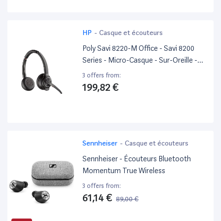
HP
-
Casque et écouteurs
Poly Savi 8220-M Office - Savi 8200
Series - Micro-Casque - Sur-Oreille -
Dect / Bluetooth - Sans Fil -
3 offers from:
Suppresseur De Bruit Actif - Noir -
199,82 €
Certifié Pour Microsoft Teams
Sennheiser
-
Casque et écouteurs
Sennheiser - Écouteurs Bluetooth
Momentum True Wireless
3 offers from:
61,14 €
89,00 €