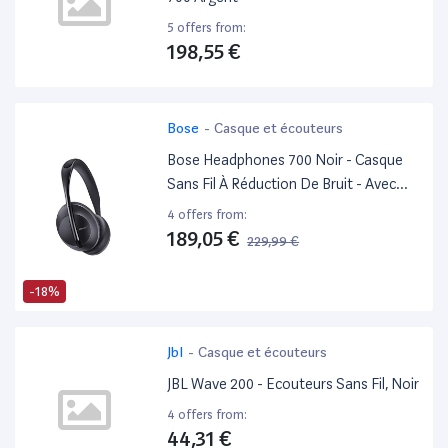
5 offers from:
198,55 €
Bose
-
Casque et écouteurs
Bose Headphones 700 Noir - Casque
Sans Fil À Réduction De Bruit - Avec
Amazon Alexa Intégré
4 offers from:
189,05 €
229,99 €
-18%
Jbl
-
Casque et écouteurs
JBL Wave 200 - Ecouteurs Sans Fil, Noir
4 offers from:
44,31 €