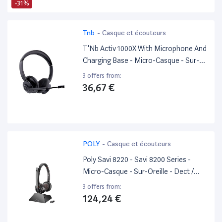
-31%
Tnb
-
Casque et écouteurs
T'Nb Activ 1000X With Microphone And
Charging Base - Micro-Casque - Sur-
Oreille - Fréquence/Bluetooth Radio
3 offers from:
De 2,4 Ghz - Sans Fil - Noir
36,67 €
POLY
-
Casque et écouteurs
Poly Savi 8220 - Savi 8200 Series -
Micro-Casque - Sur-Oreille - Dect /
Bluetooth - Sans Fil - Usb-A Via
3 offers from:
Adaptateur Bluetooth - Noir - Certifié
124,24 €
Uc, Certifié Pour Microsoft Teams