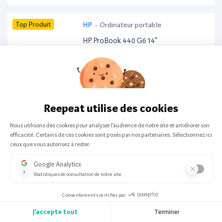
Top Produit
HP
-
Ordinateur portable
HP ProBook 440 G6 14”
200 offers from:
259,99 €
Top Produit
HP
-
Ordinateur portable
HP ProBook 650 G8 14”
199 offers from:
413,25 €