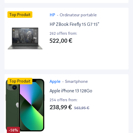
Top Produit
HP
-
Ordinateur portable
HP ZBook Firefly 15 G7 15”
262 offers from:
522,00 €
Top Produit
Apple
-
Smartphone
Apple iPhone 13 128Go
254 offers from:
238,99 €
563,95 €
-58%