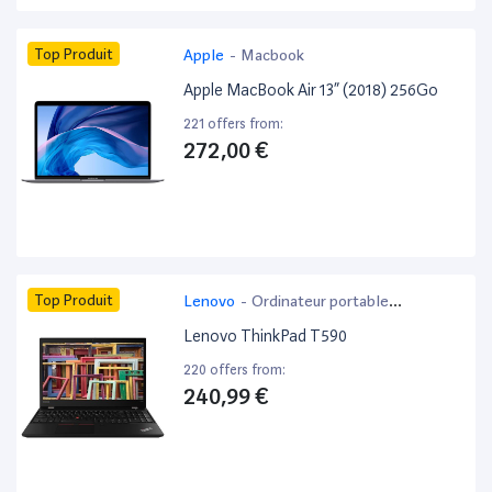
Top Produit
Apple
-
Macbook
Apple MacBook Air 13” (2018) 256Go
221 offers from:
272,00 €
Top Produit
Lenovo
-
Ordinateur portable
bureautique
Lenovo ThinkPad T590
220 offers from:
240,99 €