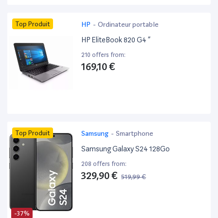
Top Produit
HP
-
Ordinateur portable
HP EliteBook 820 G4 ”
210 offers from:
169,10 €
Top Produit
Samsung
-
Smartphone
Samsung Galaxy S24 128Go
208 offers from:
329,90 €
519,99 €
-37%