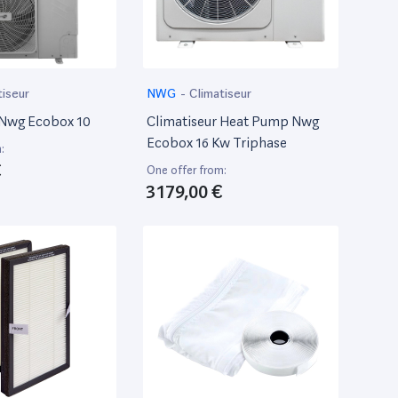
tiseur
NWG
-
Climatiseur
 Nwg Ecobox 10
Climatiseur Heat Pump Nwg
Ecobox 16 Kw Triphase
:
€
One offer from:
3 179,00 €