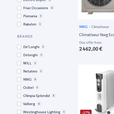
Fnac Occasions
6
Pixmania
1
Rakuten
1
NWG
-
Climatiseur
Climatiseur Nwg Ec
BRANDS
One offer from:
De’Longhi
1
2 462,00 €
Delonghi
1
MILL
1
Netatmo
1
NWG
5
Ocibel
1
Olimpia Splendid
3
Valberg
2
Westinghouse Lighting
-27%
1