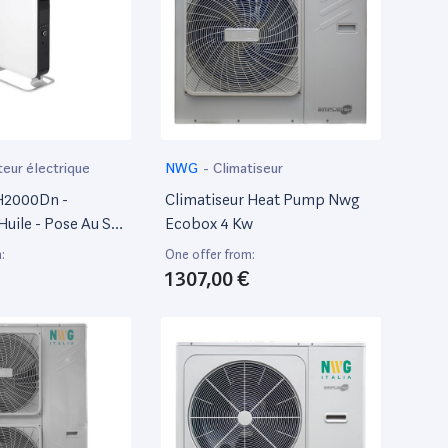
teur électrique
NWG
-
Climatiseur
-H2000Dn -
Climatiseur Heat Pump Nwg
Huile - Pose Au Sol
Ecobox 4 Kw
- Blanc
:
One offer from:
1 307,00 €