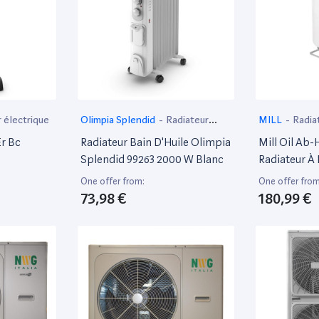
 électrique
Olimpia Splendid
-
Radiateur
MILL
-
Radia
électrique
r Bc
Radiateur Bain D'Huile Olimpia
Mill Oil Ab
Splendid 99263 2000 W Blanc
Radiateur À 
- 2000 Watt 
One offer from:
One offer from
73,98 €
180,99 €