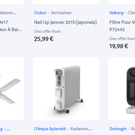
diateur
Ocibel
-
Ventilateur
Valberg
-
Cli
9617
Nail Up Janvier 2013 (Japonais)
Filtre Pour 
eur À Bain
972442
One offer from:
erie 2400 W
25,99 €
One offer from
19,98 €
ng
-
Olimpia Splendid
-
Radiateur
Delonghi
-
Ra