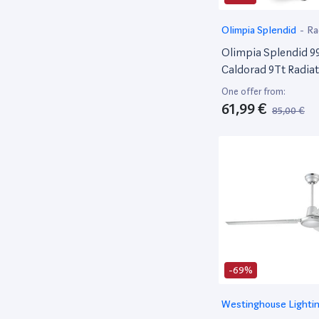
Olimpia Splendid
-
Ra
électrique
Olimpia Splendid 9
Caldorad 9Tt Radiat
D'Huile Avec Minut
One offer from:
- 75 M³
61,99 €
85,00 €
-69%
Westinghouse Lighti