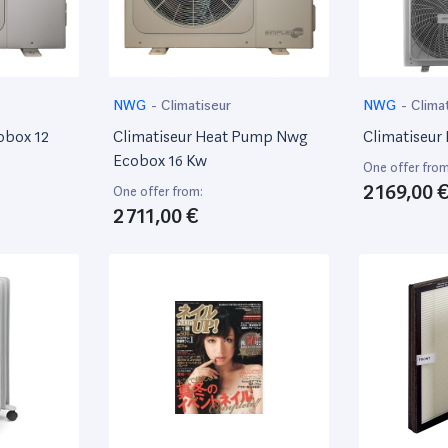
NWG
-
Climatiseur
NWG
-
Clima
obox 12
Climatiseur Heat Pump Nwg
Climatiseur
Ecobox 16 Kw
One offer from
2 169,00 
One offer from:
2 711,00 €