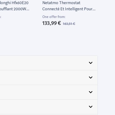
longhi Hfx60E20
Netatmo Thermostat
oufflant 2000W
Connecté Et Intelligent Pour
Chaudière Individuelle, Nth01-
:
One offer from:
Fr-Ec
133,99 €
163,51 €