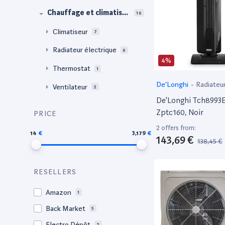
Chauffage et climatisat
16
ion
Climatiseur
7
Radiateur électrique
6
4%
Thermostat
1
De’Longhi
-
Radiateur
Ventilateur
2
De'Longhi Tch8993E
Zptc160, Noir
PRICE
2 offers from:
14
3,179
143,69 €
138,45 €
RESELLERS
Amazon
1
Back Market
5
Electro Dépôt
2