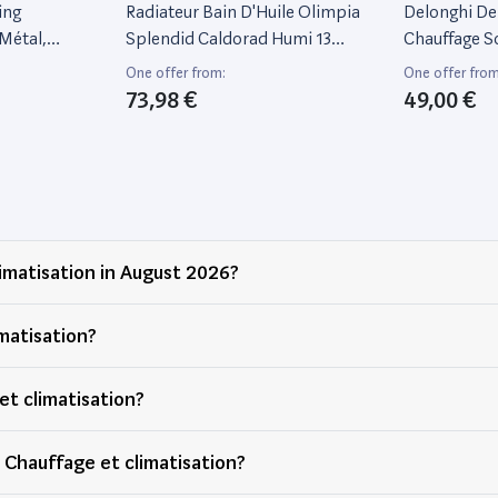
électrique
ing
Radiateur Bain D'Huile Olimpia
Delonghi De
 Métal,
Splendid Caldorad Humi 13
Chauffage S
Avec Pales
2500 W Blanc
Noir
One offer from:
One offer from
73,98 €
49,00 €
imatisation in August 2026?
matisation?
et climatisation?
bished Chauffage et climatisation?