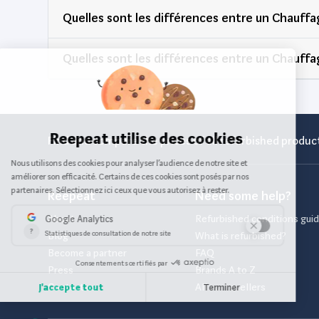
Quelles sont les différences entre un Chauffa
Quelles sont les différences entre un Chauffa
Find and compare the prices of all refurbished product
Reepeat
Need some help?
About
Refurbished conditions gui
Blog
What is refurbished?
Become a partner
FAQ
Press
Brands A to Z
Contact us
All our resellers