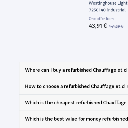
Ventilateur
Westinghouse Light
7250140 Industrial,
Finition En Argent 
One offer from:
En Argent
43,91 €
141,29 €
Where can I buy a refurbished Chauffage et cl
How to choose a refurbished Chauffage et cli
Which is the cheapest refurbished Chauffage 
Which is the best value for money refur