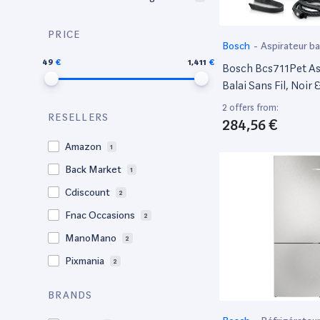
ne
PRICE
Bosch
-
Aspirateur ba
49
1,411
Bosch Bcs711Pet As
Balai Sans Fil, Noir 
Excellent État
2 offers from:
RESELLERS
284,56 €
Amazon
1
Back Market
1
Cdiscount
2
Fnac Occasions
2
ManoMano
2
Pixmania
2
BRANDS