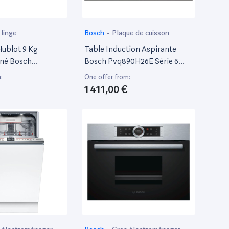
 linge
Bosch
-
Plaque de cuisson
Hublot 9 Kg
Table Induction Aspirante
nné Bosch
Bosch Pvq890H26E Série 6
r
Perfectfry Plus Sensor
:
One offer from:
1 411,00 €