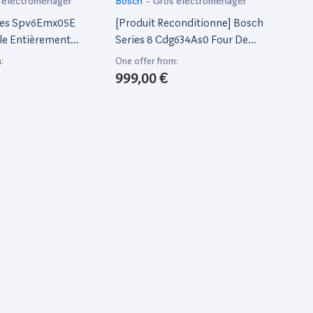
 électroménager
Bosch
-
Gros électroménager
ies Spv6Emx05E
[Produit Reconditionne] Bosch
lle Entièrement
Series 8 Cdg634As0 Four De
ouverts C
Vapeur Small Black, Stainless
:
One offer from:
Steel Buttons, Touch
999,00 €