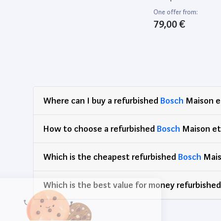
Candy
8
Tassimo Suny Tas32
One offer from:
Cecotec
Rouge
5
79,00 €
Cosylife
12
De’Longhi
10
Dolce Casa
2
Dolce Gusto
2
Dragon
Where can I buy a refurbished
Bosch
Maison et
18
Dreame
3
How to choose a refurbished
Bosch
Maison et
Ecovacs
5
Eduard
13
Which is the cheapest refurbished
Bosch
Mais
Electrolux
34
EZVIZ
9
Which is the best value for money refurbishe
Fagor
2
Flash
2