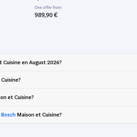
 1,0000L -
Vaisselle 45 Cm, Encastrable
One offer from:
989,90 €
 Cuisine en August 2026?
 Cuisine?
on et Cuisine?
d
Bosch
Maison et Cuisine?