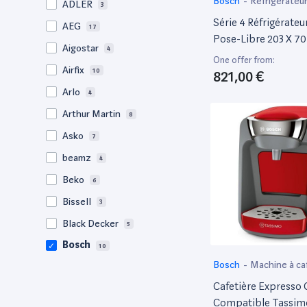
Bosch
-
Réfrigérateu
ADLER
3
Série 4 Réfrigérate
AEG
17
Pose-Libre 203 X 7
Aigostar
4
Kgn492Ldf
One offer from:
Airfix
10
821,00 €
Arlo
4
Arthur Martin
8
Asko
7
beamz
4
Beko
6
Bissell
3
Black Decker
5
Bosch
10
Bosch
-
Machine à ca
Braun
3
Cafetière Expresso
Calor
3
Compatible Tassim