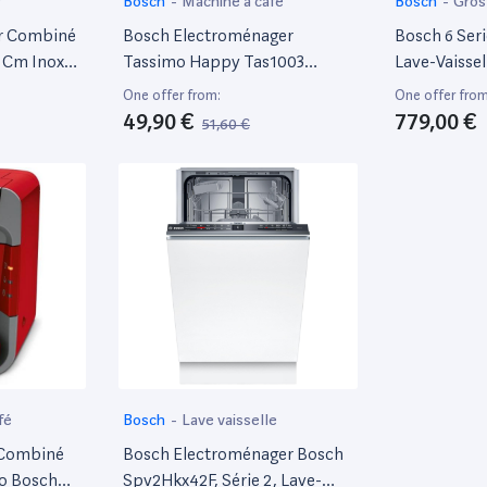
r
Bosch
-
Machine à café
Bosch
-
Gros
ur Combiné
Bosch Electroménager
Bosch 6 Ser
0 Cm Inox
Tassimo Happy Tas1003
Lave-Vaisse
Machine À Boissons Chaudes,
Intégré 10 C
One offer from:
One offer from
1400 W, 0.7 Litre, Rouge/Noir
49,90 €
779,00 €
51,60 €
fé
Bosch
-
Lave vaisselle
 Combiné
Bosch Electroménager Bosch
o Bosch
Spv2Hkx42F, Série 2, Lave-