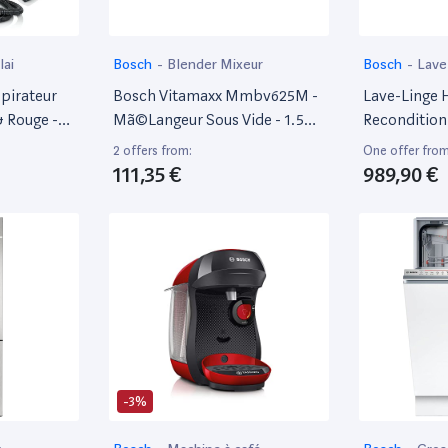
lai
Bosch
-
Blender Mixeur
Bosch
-
Lave
pirateur
Bosch Vitamaxx Mmbv625M -
Lave-Linge 
& Rouge -
Mã©Langeur Sous Vide - 1.5
Reconditio
Litres - 1000 Watt
Wgg04409F
2 offers from:
One offer from
111,35 €
989,90 €
-3%