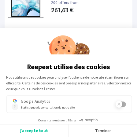
200 offers from:
261,63 €
Top Produit
HP
-
Ordinateur portable
HP ProBook 440 G6 14”
200 offers from:
259,99 €
Top Produit
HP
-
Ordinateur portable
HP ProBook 650 G8 14”