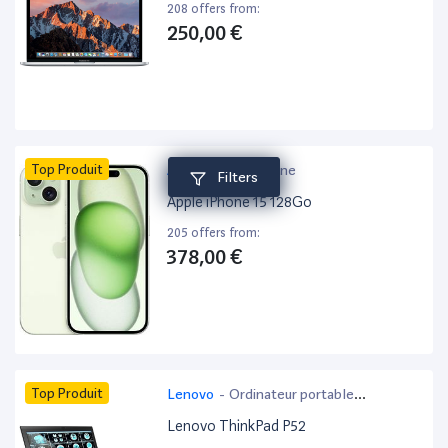
208 offers from:
250,00 €
Top Produit
Apple
-
Smartphone
Filters
Apple iPhone 15 128Go
205 offers from:
378,00 €
Top Produit
Lenovo
-
Ordinateur portable
bureautique
Lenovo ThinkPad P52