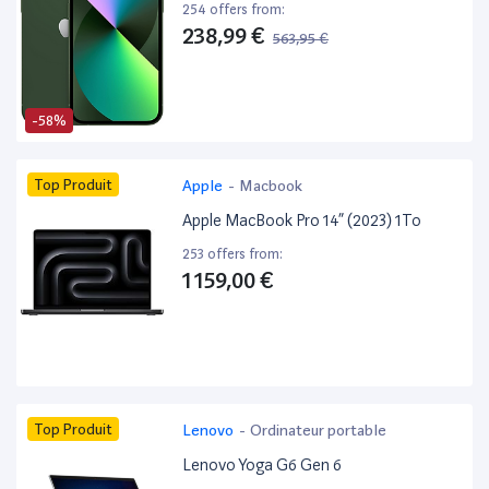
254 offers from:
238,99 €
563,95 €
-58%
Top Produit
Apple
-
Macbook
Apple MacBook Pro 14” (2023) 1To
253 offers from:
1 159,00 €
Top Produit
Lenovo
-
Ordinateur portable
Lenovo Yoga G6 Gen 6