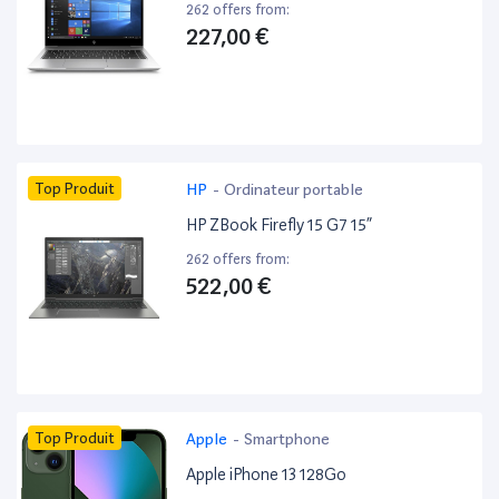
262 offers from:
227,00 €
Top Produit
HP
-
Ordinateur portable
HP ZBook Firefly 15 G7 15”
262 offers from:
522,00 €
Top Produit
Apple
-
Smartphone
Apple iPhone 13 128Go