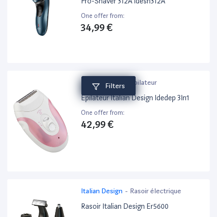
Pro-Shaver 312A Idesh312A
One offer from:
34,99 €
Italian Design
-
Épilateur
Filters
Épilateur Italian Design Idedep 3In1
One offer from:
42,99 €
Italian Design
-
Rasoir électrique
Rasoir Italian Design Er5600