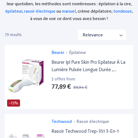
leur quotidien, les méthodes sont nombreuses : épilation à la cire,
épilateur
,
rasoir électrique
ou
manuel
, crème dépilatoire,
tondeuse
,
à vous de voir ce dont vous avez besoin !
79 results
Beurer
-
Épilateur
Beurer Ipl Pure Skin Pro Epilateur À La
Lumière Pulsée Longue Durée ,
Epilateur Compact Ipl , Testé
2 offers from:
Cliniquement , Cartouche De 200 000
77,89 €
89,94 €
Impulsions Lumineuses , Mode Auto-
Flash
-13%
Techwood
-
Rasoir électrique
Rasoir Techwood Trep-351 3-En-1