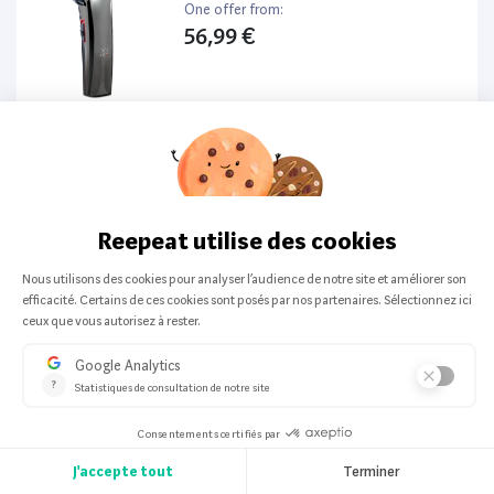
One offer from:
56,99 €
Italian Design
-
Rasoir électrique
Rasoir Italian Design Er-6008 Sport
Class
One offer from:
49,99 €
199,00 €
-75%
Italian Design
-
Rasoir électrique
Rasoir Italian Design Trimmer Er 5550