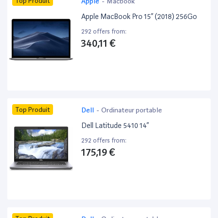
Top Produit
Apple
-
Macbook
Apple MacBook Pro 15” (2018) 256Go
292 offers from:
340,11 €
Top Produit
Dell
-
Ordinateur portable
Dell Latitude 5410 14”
292 offers from:
175,19 €