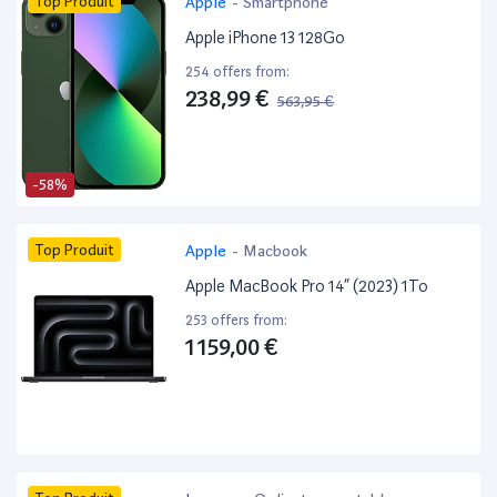
Top Produit
Apple
-
Smartphone
Apple iPhone 13 128Go
254 offers from:
238,99 €
563,95 €
-58%
Top Produit
Apple
-
Macbook
Apple MacBook Pro 14” (2023) 1To
253 offers from:
1 159,00 €