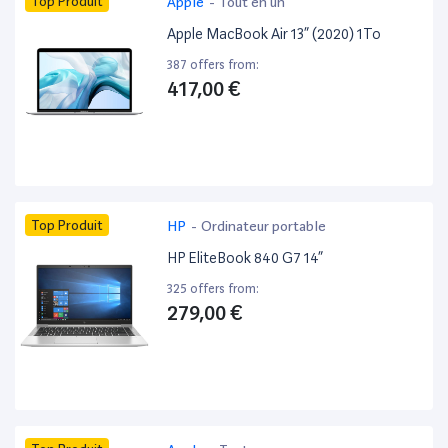
Top Produit
Apple
-
Tout en un
Apple MacBook Air 13” (2020) 1To
387 offers from:
417,00 €
Top Produit
HP
-
Ordinateur portable
HP EliteBook 840 G7 14”
325 offers from:
279,00 €