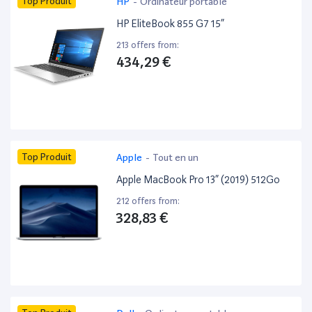
Top Produit
HP
-
Ordinateur portable
HP EliteBook 855 G7 15”
213 offers from:
434,29 €
Top Produit
Apple
-
Tout en un
Apple MacBook Pro 13” (2019) 512Go
212 offers from:
328,83 €