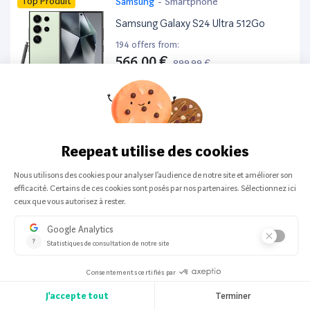
Top Produit
Samsung
-
Smartphone
Samsung Galaxy S24 Ultra 512Go
194 offers from:
566,00 €
899,99 €
-37%
Top Produit
Samsung
-
Smartphone
Samsung Galaxy S10E 128Go
193 offers from:
129,90 €
198,00 €
-34%