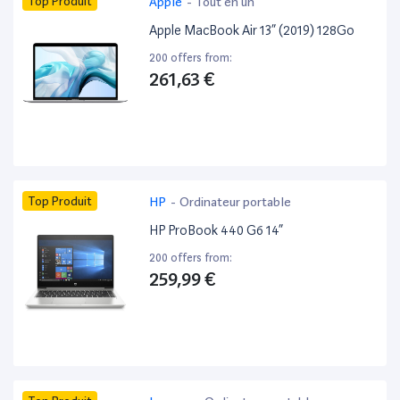
Top Produit
Apple
-
Tout en un
Apple MacBook Air 13” (2019) 128Go
200 offers from:
261,63 €
Top Produit
HP
-
Ordinateur portable
HP ProBook 440 G6 14”
200 offers from:
259,99 €