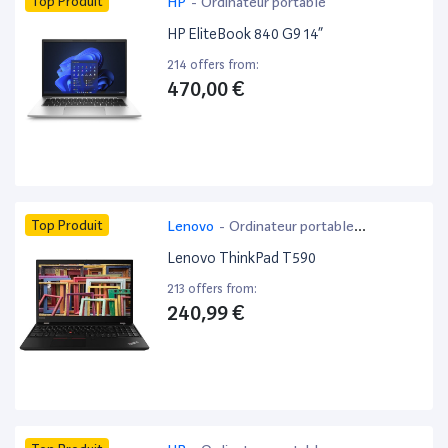
Top Produit
HP
-
Ordinateur portable
HP EliteBook 840 G9 14”
214 offers from:
470,00 €
Top Produit
Lenovo
-
Ordinateur portable
bureautique
Lenovo ThinkPad T590
213 offers from:
240,99 €