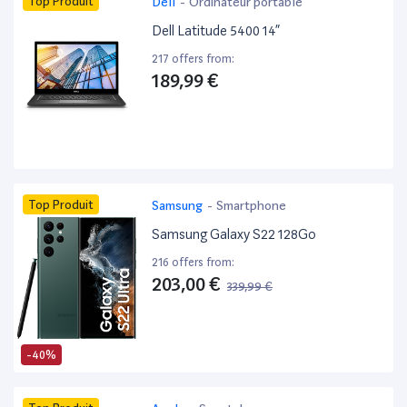
Top Produit
Dell
-
Ordinateur portable
Dell Latitude 5400 14”
217 offers from:
189,99 €
Top Produit
Samsung
-
Smartphone
Samsung Galaxy S22 128Go
216 offers from:
203,00 €
339,99 €
-40%