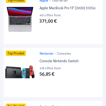
Top Produit
Apple
-
Tout en un
Apple MacBook Pro 13” (2020) 512Go
461 offers from:
371,00 €
Top Produit
Nintendo
-
Consoles
Console Nintendo Switch
418 offers from:
56,85 €