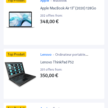
Top Produit
Apple
-
Macbook
Apple MacBook Air 13” (2020) 128Go
202 offers from:
348,00 €
Top Produit
Lenovo
-
Ordinateur portable
bureautique
Lenovo ThinkPad P52
201 offers from:
350,00 €