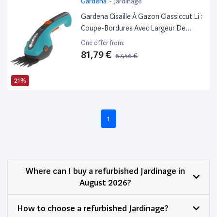
Gardena
-
Jardinage
Gardena Cisaille À Gazon Classiccut Li :
Coupe-Bordures Avec Largeur De
Coupe De 8 Cm, Poignée Confort,
One offer from:
Changement De Lame Sans Outil
81,79 €
67,46 €
(9853-20)
21%
1
Where can I buy a refurbished Jardinage in
August 2026?
How to choose a refurbished Jardinage?