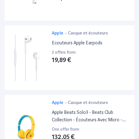
Apple
-
Casque et écouteurs
Ecouteurs Apple Earpods
2 offers from:
19,89 €
Apple
-
Casque et écouteurs
Apple Beats Solo3 - Beats Club
Collection - Écouteurs Avec Micro -
Sur-Oreille - Bluetooth - Sans Fil -
One offer from:
Isolation Acoustique - Jaune Club
132,05 €