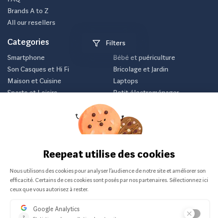
Brands A to Z
All our resellers
Categories
Filters
Smartphone
Bébé et puériculture
Son Casques et Hi Fi
Bricolage et Jardin
Maison et Cuisine
Laptops
Sports et Loisirs
Petit électroménager
Vélo
Consoles et jeux vidéos
Newsletter
Inscrivez-vous et recevez nos meilleurs offres avant tout le
monde.
Je m'abonne
Nous ne communiquerons jamais votre e-mail.