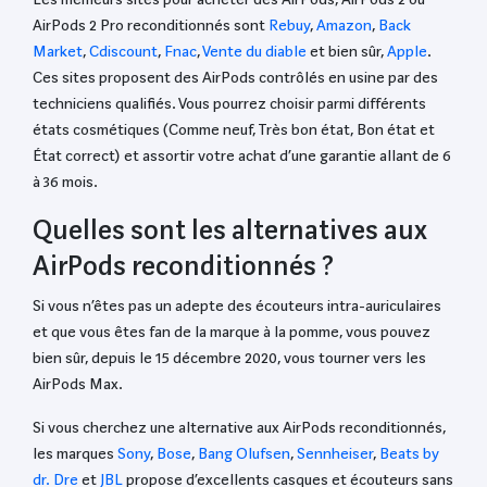
AirPods 2 Pro reconditionnés sont
Rebuy
,
Amazon
,
Back
Market
,
Cdiscount
,
Fnac
,
Vente du diable
et bien sûr,
Apple
.
Ces sites proposent des AirPods contrôlés en usine par des
techniciens qualifiés. Vous pourrez choisir parmi différents
états cosmétiques (Comme neuf, Très bon état, Bon état et
État correct) et assortir votre achat d’une garantie allant de 6
à 36 mois.
Quelles sont les alternatives aux
AirPods reconditionnés ?
Si vous n’êtes pas un adepte des écouteurs intra-auriculaires
et que vous êtes fan de la marque à la pomme, vous pouvez
bien sûr, depuis le 15 décembre 2020, vous tourner vers les
AirPods Max.
Si vous cherchez une alternative aux AirPods reconditionnés,
les marques
Sony
,
Bose
,
Bang Olufsen
,
Sennheiser
,
Beats by
dr. Dre
et
JBL
propose d’excellents casques et écouteurs sans