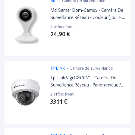
Mcl
-
Caméra de surveillance
Mcl Samar Dom-Cam02 - Caméra De
Surveillance Réseau - Couleur (Jour Et
Nuit) - 2 Mp - 1920 X 1080 - 1080P -
4 offers from:
Focale Fixe - Audio - Wi-Fi - H.264 - Cc
24,90 €
5 V
TPLINK
-
Caméra de surveillance
Tp-Link Vigi C240I V1 - Caméra De
Surveillance Réseau - Panoramique /
Inclinaison - Dôme - À L'Épreuve Du
2 offers from:
Vandalisme/Imperméable - Couleur
33,11 €
(Jour Et Nuit) - 4 Mp - 2560 X 1440 -
Montage M12 - Focale Fixe - Lan
10/100 - H.264, H.264+, H.265, H.265+ -