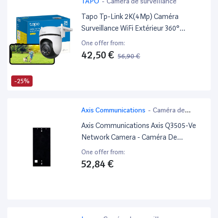
TAPO
-
Caméra de surveillance
Tapo Tp-Link 2K(4Mp) Caméra
Surveillance WiFi Extérieur 360°
C520Ws, Vision Nocturne Couleur
One offer from:
Starlight, Détection De Personne Et
42,50 €
56,90 €
Suivi De Mouvement, Étanche Ip66,
Alarme Sonore Personnalisable
-25%
Axis Communications
-
Caméra de
surveillance
Axis Communications Axis Q3505-Ve
Network Camera - Caméra De
Surveillance Réseau - Dôme - Extérieur
One offer from:
- Anti-Poussière - Couleur (Jour Et
52,84 €
Nuit) - 2,3 Mp - 1920 X 1080 - Audio -
Lan 10/100 - Mpeg-4, Mjpeg, H.264 -
Poe