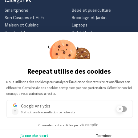
Categories
Smartphone
Bébé et puériculture
Son Casques et Hi Fi
Bricolage et Jardin
Maison et Cuisine
Laptops
Sports et Loisirs
Petit électroménager
Vélo
Consoles et jeux vidéos
Newsletter
Inscrivez-vous et recevez nos meilleurs offres avant tout le
monde.
Je m'abonne
Nous ne communiquerons jamais votre e-mail.
© 2026 Reepeat
Classement
Terms and
Mentions
Politique de
des offres
policies
légales
confidentialité