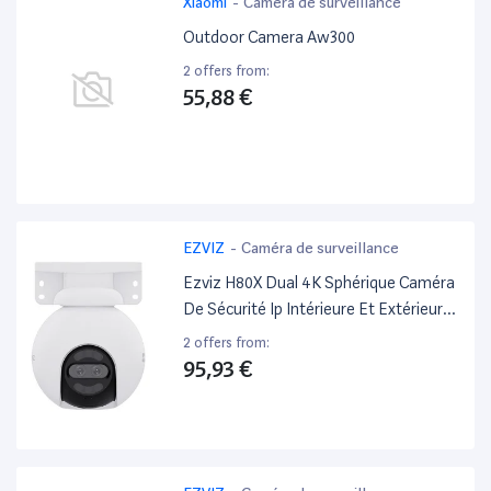
Xiaomi
-
Caméra de surveillance
Outdoor Camera Aw300
2 offers from:
55,88 €
EZVIZ
-
Caméra de surveillance
Ezviz H80X Dual 4K Sphérique Caméra
De Sécurité Ip Intérieure Et Extérieure
3840 X 2160 Pixels Plafond/Mur
2 offers from:
95,93 €