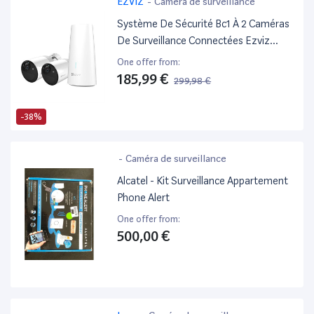
EZVIZ
-
Caméra de surveillance
Système De Sécurité Bc1 À 2 Caméras
De Surveillance Connectées Ezviz
Intérieure-Extérieure Blanc
One offer from:
185,99 €
299,98 €
-38%
-
Caméra de surveillance
Alcatel - Kit Surveillance Appartement
Phone Alert
One offer from:
500,00 €