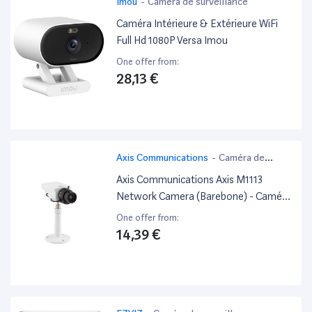
Imou
-
Caméra de surveillance
Caméra Intérieure & Extérieure WiFi
Full Hd 1080P Versa Imou
One offer from:
28,13 €
Axis Communications
-
Caméra de
surveillance
Axis Communications Axis M1113
Network Camera (Barebone) - Caméra
De Surveillance Réseau (Pas De
One offer from:
Lentille) - Inviolable - Couleur - 800 X
14,39 €
600 - Lan 10/100 - Mpeg-4, Mjpeg,
H.264 - Poe (Pack De 10)