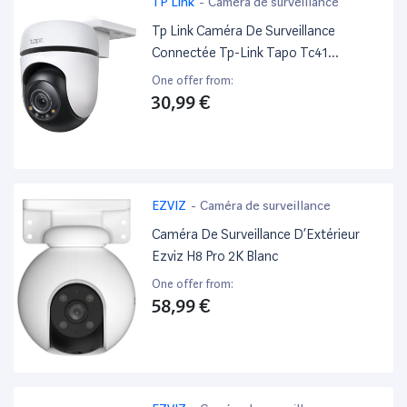
TP Link
-
Caméra de surveillance
Tp Link Caméra De Surveillance
Connectée Tp-Link Tapo Tc41
Extérieure Blanc
One offer from:
30,99 €
EZVIZ
-
Caméra de surveillance
Caméra De Surveillance D’Extérieur
Ezviz H8 Pro 2K Blanc
One offer from:
58,99 €