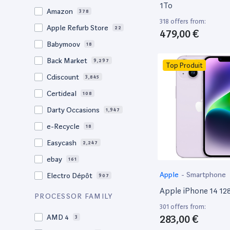
20,1"
3
1To
Amazon
378
18"
1
318 offers from:
Apple Refurb Store
22
479,00 €
17,3"
5
Babymoov
18
17.3"
17
Back Market
9,297
Top Produit
17"
22
Cdiscount
3,845
16.4"
1
Certideal
108
16,2"
1
Darty Occasions
1,947
16.2"
4
e-Recycle
18
16,1"
2
Easycash
2,247
16"
97
ebay
161
15,6"
12
Apple
-
Smartphone
Electro Dépôt
907
15.6"
102
Apple iPhone 14 1
Factorefurb
19
PROCESSOR FAMILY
15.5"
1
301 offers from:
Fnac Occasions
17,373
15,4"
283,00 €
AMD 4
2
3
Label Emmaüs
608