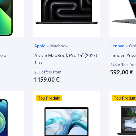
Apple
-
Macbook
Lenovo
-
Ord
8Go
Apple MacBook Pro 14” (2023)
Lenovo Yoga
1To
246 offers fro
592,00 €
253 offers from:
1 159,00 €
Top Produit
Top Produit