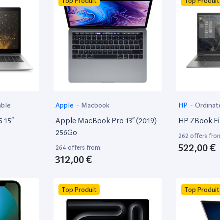
Top Produit
Top Produit
able
Apple
-
Macbook
HP
-
Ordinat
 15”
Apple MacBook Pro 13” (2019)
HP ZBook Fir
256Go
262 offers fro
522,00 €
264 offers from:
312,00 €
Top Produit
Top Produit