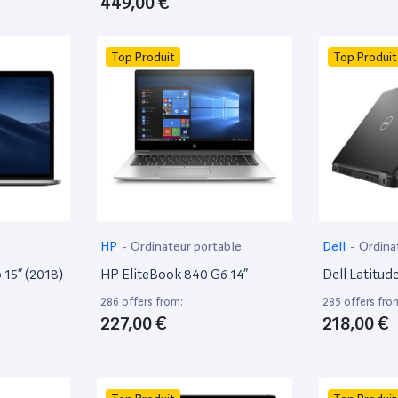
449,00 €
Top Produit
Top Produit
HP
-
Ordinateur portable
Dell
-
Ordina
15” (2018)
HP EliteBook 840 G6 14”
Dell Latitud
286 offers from:
285 offers fro
227,00 €
218,00 €