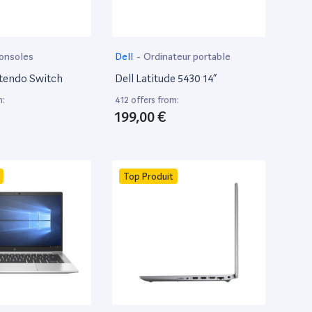
onsoles
Dell
-
Ordinateur portable
tendo Switch
Dell Latitude 5430 14”
m:
412 offers from:
199,00 €
Top Produit