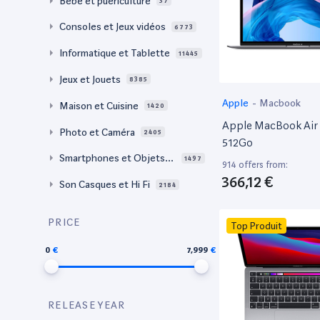
Bébé et puériculture
37
Consoles et Jeux vidéos
6773
Informatique et Tablette
11445
Jeux et Jouets
8385
Apple
-
Macbook
Maison et Cuisine
1420
Apple MacBook Air 
Photo et Caméra
2405
512Go
Smartphones et Objets c
1497
914 offers from:
onnectés
366,12 €
Son Casques et Hi Fi
2184
PRICE
Top Produit
0
7,999
RELEASE YEAR