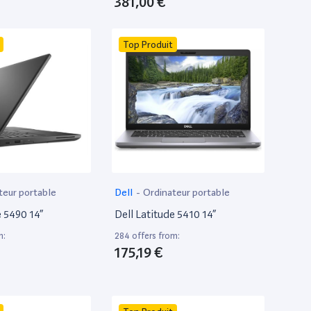
381,00 €
Top Produit
teur portable
Dell
-
Ordinateur portable
e 5490 14”
Dell Latitude 5410 14”
m:
284 offers from:
175,19 €