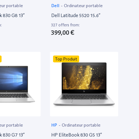
eur portable
Dell
-
Ordinateur portable
k 830 G8 13”
Dell Latitude 5520 15.6”
m:
327 offers from:
399,00 €
Top Produit
eur portable
HP
-
Ordinateur portable
k 830 G7 13”
HP EliteBook 830 G5 13”