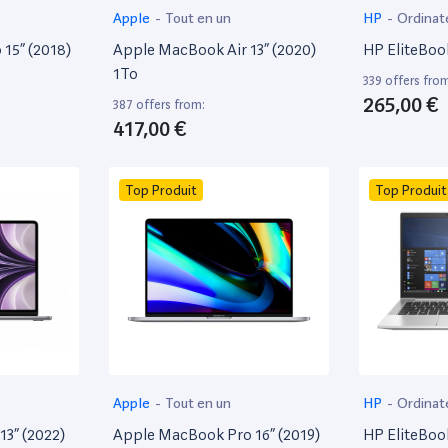
Apple
-
Tout en un
HP
-
Ordinat
15” (2018)
Apple MacBook Air 13” (2020)
HP EliteBoo
1To
339 offers fro
265,00 €
387 offers from:
417,00 €
Top Produit
Top Produit
Apple
-
Tout en un
HP
-
Ordinat
13” (2022)
Apple MacBook Pro 16” (2019)
HP EliteBoo