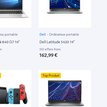
eur portable
Dell
-
Ordinateur portable
k 840 G7 14”
Dell Latitude 5420 14”
m:
533 offers from:
162,99 €
Top Produit