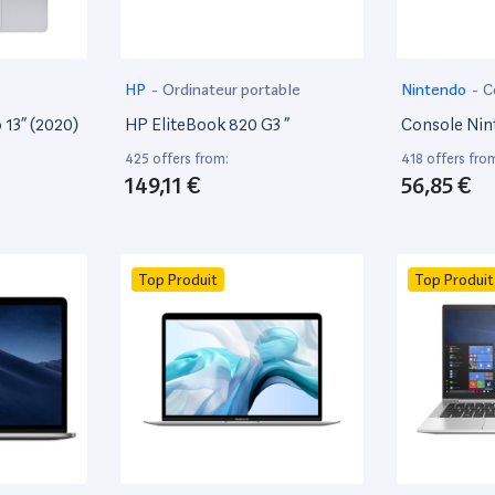
HP
-
Ordinateur portable
Nintendo
-
C
13” (2020)
HP EliteBook 820 G3 ”
Console Nin
425 offers from:
418 offers fro
149,11 €
56,85 €
Top Produit
Top Produit