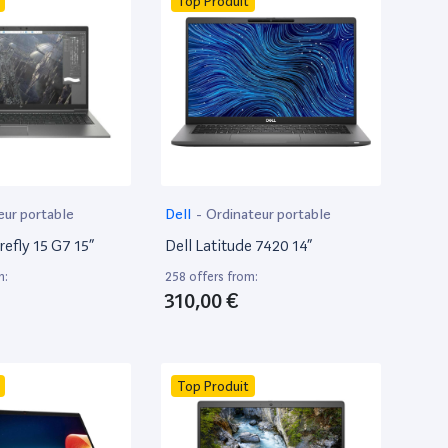
Top Produit
eur portable
Dell
-
Ordinateur portable
efly 15 G7 15”
Dell Latitude 7420 14”
m:
258 offers from:
310,00 €
Top Produit