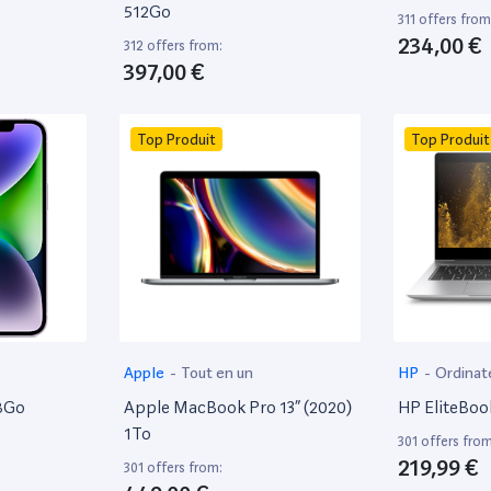
512Go
311 offers from
234,00 €
312 offers from:
397,00 €
Top Produit
Top Produit
Apple
-
Tout en un
HP
-
Ordinat
28Go
Apple MacBook Pro 13” (2020)
HP EliteBoo
1To
301 offers from
219,99 €
301 offers from: