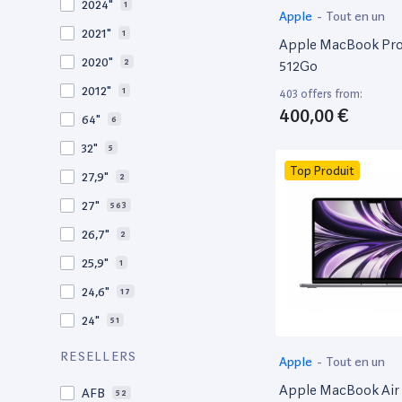
2024"
1
Apple
-
Tout en un
2012
27
2021"
1
Apple MacBook Pro 
2011
19
2020"
2
512Go
2010
19
2012"
1
403 offers from:
2009
3
400,00 €
64"
6
2008
11
32"
5
Top Produit
27,9"
2
27"
563
26,7"
2
25,9"
1
24,6"
17
24"
51
21,5"
156
RESELLERS
Apple
-
Tout en un
21"
267
Apple MacBook Air 
AFB
52