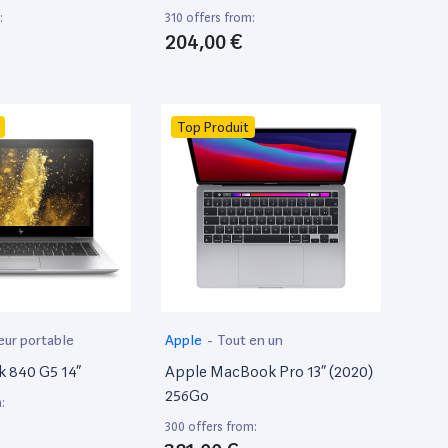
:
310 offers from:
204,00 €
Top Produit
eur portable
Apple
-
Tout en un
k 840 G5 14”
Apple MacBook Pro 13” (2020)
256Go
:
300 offers from: