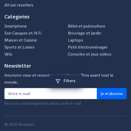
All our resellers
Categories
Smartphone
Bébé et puériculture
Son Casques et Hi Fi
Bricolage et Jardin
Maison et Cuisine
Laptops
Sports et Loisirs
Petit électroménager
Vélo
Consoles et jeux vidéos
Newsletter
Inscrivez-vous et recevez nos meilleurs offres avant tout le
Filters
monde.
Je m'abonne
Nous ne communiquerons jamais votre e-mail.
© 2026 Reepeat