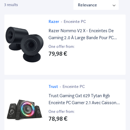
3 results
Razer
-
Enceinte PC
Razer Nommo V2 X - Enceintes De
Gaming 2.0 À Large Bande Pour PC
(Deux Haut-Parleurs À Large Bande De
One offer from:
3 Pouces, Thx Spatial Audio,
79,98 €
Compatibilité Multiplateforme) Noir
Trust
-
Enceinte PC
Trust Gaming Gxt 629 Tytan Rgb
Enceinte PC Gamer 2.1 Avec Caisson
De Basses, 120 W, Led Rgb,
One offer from:
Télécommande Sans Fil, Haut Parleur
78,98 €
PC, Ordinateur Portable, Tablette,