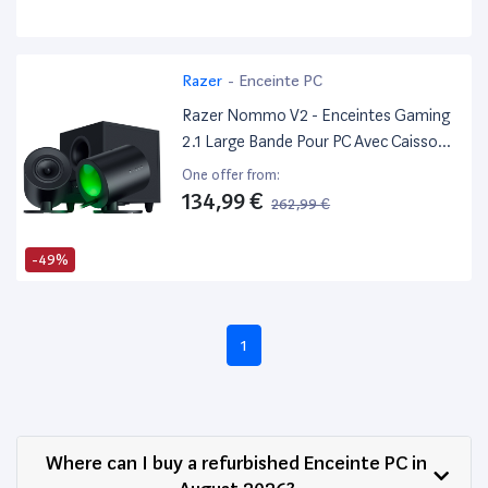
Smartphone, TV - Noir
Razer
-
Enceinte PC
Razer Nommo V2 - Enceintes Gaming
2.1 Large Bande Pour PC Avec Caisson
De Basses Filaire (Haut-Parleurs Large
One offer from:
Bande De 3 Pouces Avec Bouchons De
134,99 €
262,99 €
Phase En Aluminium, Thx Spatial
Audio) Noir
-49%
1
Where can I buy a refurbished Enceinte PC in