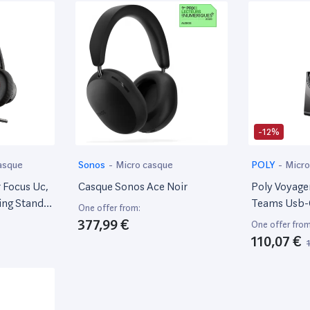
-12%
asque
Sonos
-
Micro casque
POLY
-
Micro
 Focus Uc,
Casque Sonos Ace Noir
Poly Voyage
ing Stand
Teams Usb-
One offer from:
02
Chargeur
377,99 €
One offer from
uetooth
110,07 €