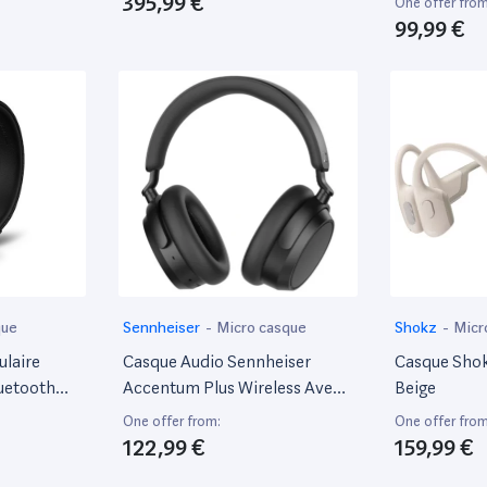
395,99 €
One offer from
99,99 €
que
Sennheiser
-
Micro casque
Shokz
-
Micr
ulaire
Casque Audio Sennheiser
Casque Sho
luetooth
Accentum Plus Wireless Avec
Beige
Réduction De Bruit Noir
One offer from:
One offer from
122,99 €
159,99 €