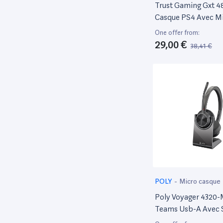
Trust Gaming Gxt 4
Casque PS4 Avec M
Pour Console PlaySt
One offer from:
Slim Et Pro - Noir
29,00 €
38,41 €
POLY
-
Micro casque
Poly Voyager 4320-
Teams Usb-A Avec 
Chargeur