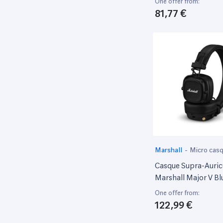
One offer from:
81,77 €
Marshall
-
Micro cas
Casque Supra-Auric
Marshall Major V B
Noir
One offer from:
122,99 €