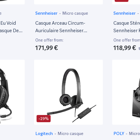
e
Sennheiser
-
Micro casque
Sennheiser
-
-Eu Void
Casque Arceau Circum-
Casque Stéré
Casque De
Auriculaire Sennheiser
Sennheiser 
d 7.1,
Momentum 4 Wireless Avec
One offer from:
One offer from
aible
Réduction Du Bruit Noir
171,99 €
118,99 €
Portée,
rage Rgb
ibilité -
-29%
Logitech
-
Micro casque
POLY
-
Micro