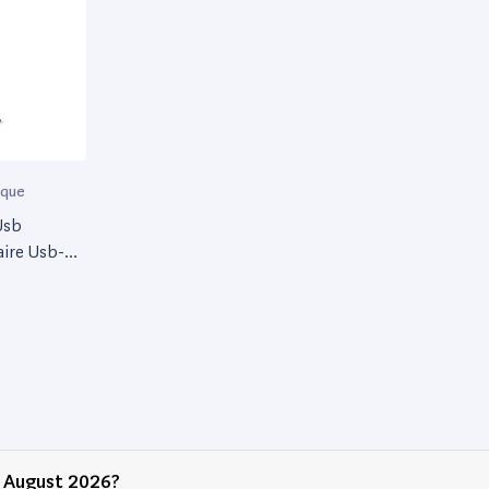
sque
Usb
aire Usb-A,
n August 2026?