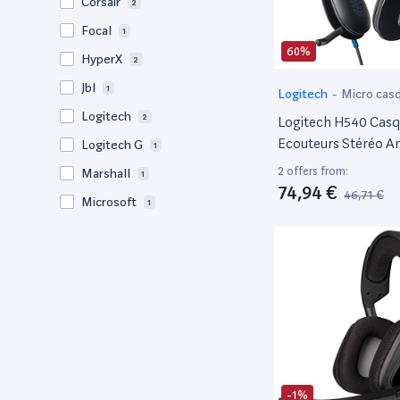
Corsair
2
Focal
1
60%
HyperX
2
Jbl
1
Logitech
-
Micro cas
Logitech
2
Logitech H540 Casqu
Ecouteurs Stéréo An
Logitech G
1
Parasites, Usb, C
2 offers from:
Marshall
1
Sur L'Oreillette, Té
74,94 €
46,71 €
Microsoft
1
Lumineux D'Activat
Sourdine, PC/Mac/P
Plantronics
1
Noir
POLY
3
Samson
1
Sennheiser
5
Shokz
1
Sonos
2
-1%