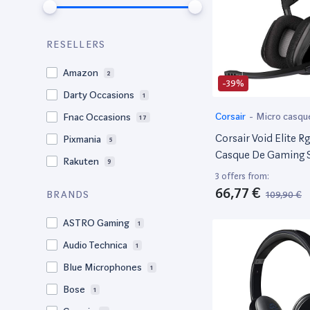
RESELLERS
Amazon
2
-39%
Darty Occasions
1
Corsair
-
Micro casqu
Fnac Occasions
17
Corsair Void Elite R
Pixmania
5
Casque De Gaming 
Rakuten
9
Surround 7.1, Micr
3 offers from:
Omnidirectionnel O
66,77 €
109,90 €
BRANDS
Customisable Éclai
Maille Microfibre C
ASTRO Gaming
1
Armature Aluminiu
Audio Technica
1
Blue Microphones
1
Bose
1