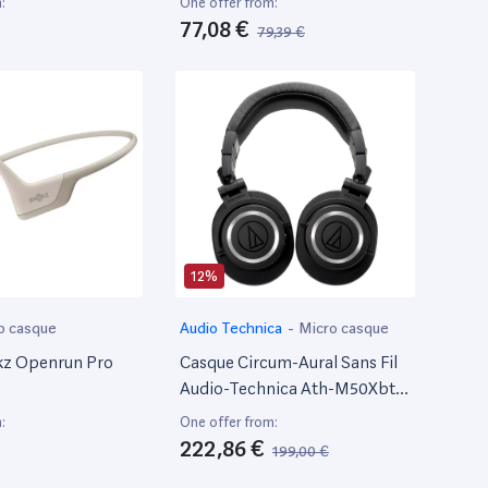
:
One offer from:
77,08 €
79,39 €
12%
o casque
Audio Technica
-
Micro casque
kz Openrun Pro
Casque Circum-Aural Sans Fil
Audio-Technica Ath-M50Xbt2
Bluetooth Noir
:
One offer from:
222,86 €
199,00 €