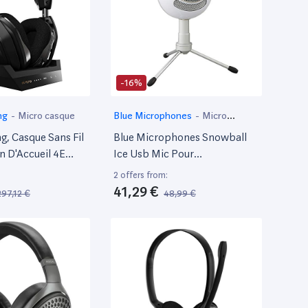
-16%
ng
-
Micro casque
Blue Microphones
-
Micro
casque
g, Casque Sans Fil
Blue Microphones Snowball
n D'Accueil 4E
Ice Usb Mic Pour
Avec Son Dolby
L’Enregistrement Et La Lecture
2 offers from:
 Atmos -
En Continu Sur PC Et Mac,
41,29 €
297,12 €
48,99 €
Xbox One, PC,
Capsule À Condensateur
Or
Cardioïde, Socle Ajustable,
Plug And Play, Blanc