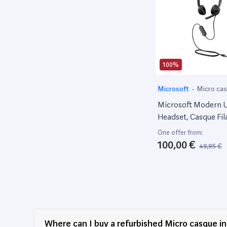
100%
Microsoft
-
Micro ca
Microsoft Modern 
Headset, Casque Fil
Noir Mat 6Id-00013
One offer from:
100,00 €
49,95 €
Where can I buy a refurbished Micro casque i