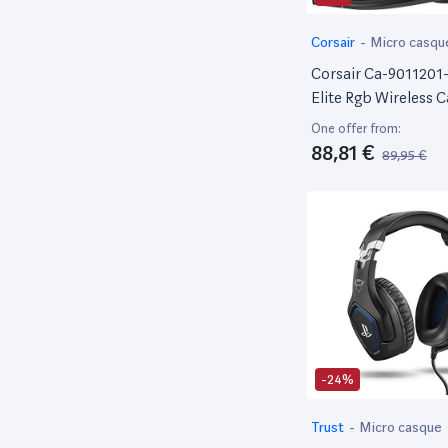
Trust
1
Corsair
-
Micro casqu
Corsair Ca-9011201
Elite Rgb Wireless 
Gaming Son Surroun
One offer from:
Sans-Fil 2,4 Ghz À F
88,81 €
89,95 €
Latence, 12 Mètres 
Customisable Éclai
Avec PC, PS4 Compat
Noir
-24%
Trust
-
Micro casque