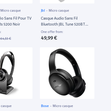
Micro casque
Jbl
-
Micro casque
o Sans Fil Pour TV
Casque Audio Sans Fil
Rs 5200 Noir
Bluetooth JBL Tune 520BT
Blanc
:
One offer from:
49,99 €
164,53 €
 casque
Bose
-
Micro casque