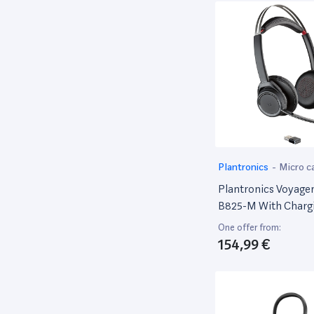
Plantronics
-
Micro c
Plantronics Voyager
B825-M With Charg
Bluetooth, 202652-
One offer from:
(Charging Stand Bl
154,99 €
Headset)