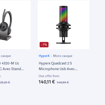
-7%
 casque
HyperX
-
Micro casque
r 4320-M Uc
Hyperx Quadcast 2 S
C Avec Stand
Microphone Usb Avec
Éclairage Rvb, Streaming Et
:
One offer from:
Podcasting, Avec Commandes
140,11 €
125,35 €
149,99 €
Intégrées, Éclairage Led,
Support Antichoc Amovible,
PC, Mac, Usb-C – Noir