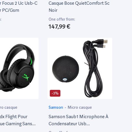
r Focus 2 Uc Usb-C
Casque Bose QuietComfort Sc
ur PC/Gsm
Noir
:
One offer from:
147,99 €
-3%
ro casque
Samson
-
Micro casque
dx Flight Pour
Samson Saub1 Microphone À
que Gaming Sans
Condensateur Usb
Omnidirectionnel De Table