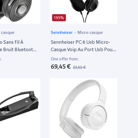
195%
 casque
Sennheiser
-
Micro casque
 Sans Fil À
Sennheiser PC 8 Usb Micro-
e Bruit Bluetooth
Casque Voip Au Port Usb Pour
s Noir
PC / Mac,Noir
:
One offer from:
69,45 €
23,52 €