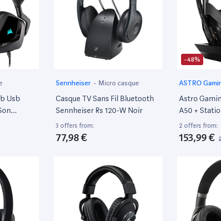
-48%
e
Sennheiser
-
Micro casque
ASTRO Gami
gb Usb
Casque TV Sans Fil Bluetooth
Astro Gamin
Son
Sennheiser Rs 120-W Noir
A50 + Statio
ophone
Génération 
3 offers from:
2 offers from:
ptimisé,
Audio/Dolby
77,98 €
153,99 €
rage Rgb,
Compatible 
oussinets,
Mac - Noir/
m Noir