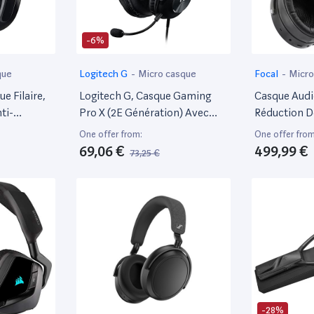
-6%
que
Logitech G
-
Micro casque
Focal
-
Micro
e Filaire,
Logitech G, Casque Gaming
Casque Audio
ti-
Pro X (2E Génération) Avec
Réduction D
ommandes
Blue Voice, Dts Headphone:X
Focal Bathy
One offer from:
One offer from
moin
7.1 Et Transducteurs Pro-G 50
69,06 €
499,99 €
73,25 €
ion De La
Mm (Pour PC, PS4, Switch,
ortable -
Xbox One, Vr) - Noir
-28%