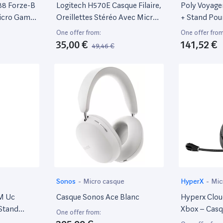
88 Forze-B
Logitech H570E Casque Filaire,
Poly Voyage
icro Gamer
Oreillettes Stéréo Avec Micro
+ Stand Po
ation 4,
Antiparasites, Usb,
One offer from:
One offer from
Commandes Intégrées Avec
35,00 €
141,52 €
49,46 €
Bouton De Mise En Sourdine,
Témoin Lumineux,
PC/Mac/Portable - Noir
Sonos
-
Micro casque
HyperX
-
Mic
M Uc
Casque Sonos Ace Blanc
Hyperx Clou
Stand
Xbox – Cas
One offer from:
Fil