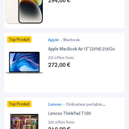
294,00 €
Top Produit
Apple
-
Macbook
Apple MacBook Air 13” (2018) 256Go
221 offers from:
272,00 €
Top Produit
Lenovo
-
Ordinateur portable
bureautique
Lenovo ThinkPad T590
220 offers from: