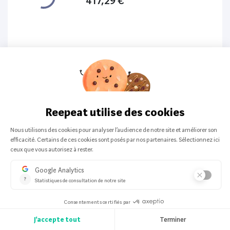
417,29 €
Top Produit
Apple
-
Tout en un
Apple MacBook Air 13” (2019) 128Go
200 offers from:
261,63 €
Top Produit
Lenovo
-
Ordinateur portable
bureautique
Lenovo ThinkPad P52
200 offers from: