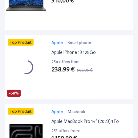
310,00 €
Top Produit
Apple
-
Smartphone
Apple iPhone 13 128Go
254 offers from:
238,99 €
563,95 €
-58%
Top Produit
Apple
-
Macbook
Apple MacBook Pro 14” (2023) 1To
253 offers from: