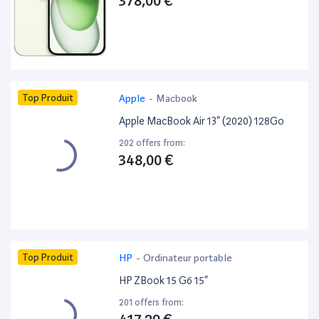
378,00 €
Top Produit
Apple
-
Macbook
Apple MacBook Air 13” (2020) 128Go
202 offers from:
348,00 €
Top Produit
HP
-
Ordinateur portable
HP ZBook 15 G6 15”
201 offers from: