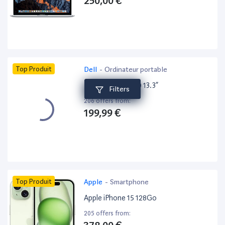
250,00 €
Top Produit
Dell
-
Ordinateur portable
Dell Latitude 5310 13.3”
Filters
206 offers from:
199,99 €
Top Produit
Apple
-
Smartphone
Apple iPhone 15 128Go
205 offers from: