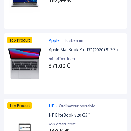
162,99 €
Top Produit
Apple
-
Tout en un
Apple MacBook Pro 13” (2020) 512Go
461 offers from:
371,00 €
Top Produit
HP
-
Ordinateur portable
HP EliteBook 820 G3 ”
458 offers from: