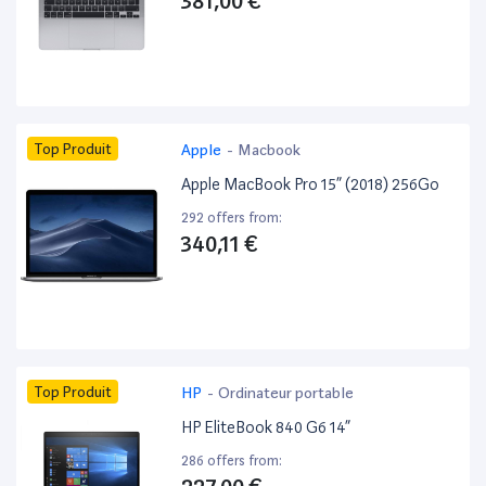
381,00 €
Top Produit
Apple
-
Macbook
Apple MacBook Pro 15” (2018) 256Go
292 offers from:
340,11 €
Top Produit
HP
-
Ordinateur portable
HP EliteBook 840 G6 14”
286 offers from: