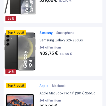
529,00 €
829,97 €
-36%
Top Produit
Samsung
-
Smartphone
Samsung Galaxy S24 256Go
208 offers from:
402,75 €
530,00 €
-24%
Top Produit
Apple
-
Macbook
Apple MacBook Pro 13” (2017) 256Go
208 offers from: