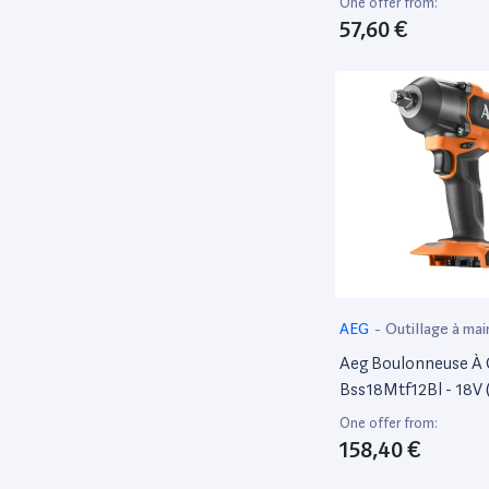
One offer from:
57,60 €
AEG
-
Outillage à mai
électroportatif
Aeg Boulonneuse À
Bss18Mtf12Bl - 18V 
Non Incluse)
One offer from:
158,40 €