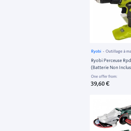
Ryobi
-
Outillage à ma
électroportatif
Ryobi Perceuse Rpd
(Batterie Non Inclus
One offer from:
39,60 €