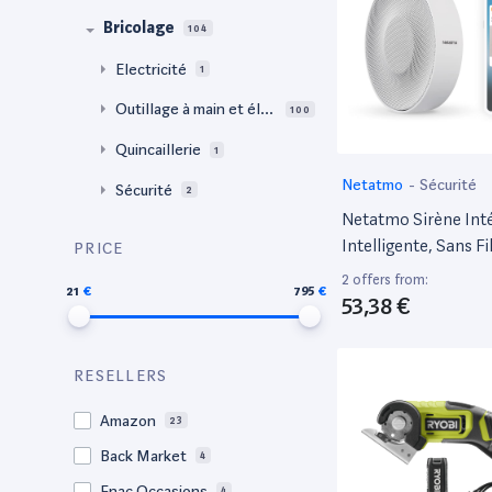
Bricolage
104
Electricité
1
Outillage à main et éle
100
ctroportatif
Quincaillerie
1
Netatmo
-
Sécurité
Sécurité
2
Netatmo Sirène Inté
Intelligente, Sans Fil
PRICE
Db, Activation/Dés
2 offers from:
21
795
Automatique, Pas
53,38 €
D'Abonnement, Fon
Sur Piles Ou Sur Se
Un Câble, Nis01-Fr
RESELLERS
Amazon
23
Back Market
4
Fnac Occasions
4