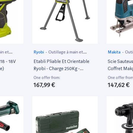
in et
Ryobi
-
Outillage à main et
Makita
-
Outi
électroportatif
électroportat
18 - 18V
Etabli Pliable Et Orientable
Scie Sauteu
e)
Ryobi - Charge 250Kg -
Coffret Mak
Rstsj150
One offer from:
One offer from
167,99 €
147,62 €