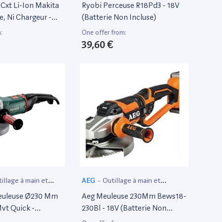
if
électroportatif
 Cxt Li-Ion Makita
Ryobi Perceuse R18Pd3 - 18V
e, Ni Chargeur -
(Batterie Non Incluse)
:
One offer from:
39,60 €
illage à main et
AEG
-
Outillage à main et
if
électroportatif
euleuse Ø230 Mm
Aeg Meuleuse 230Mm Bews18-
vt Quick -
230Bl - 18V (Batterie Non
Incluse)