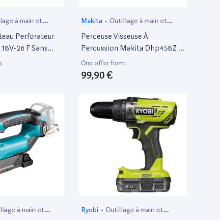
lage à main et
Makita
-
Outillage à main et
if
électroportatif
teau Perforateur
Perceuse Visseuse À
 18V-26 F Sans
Percussion Makita Dhp458Z -
Chargeur Gde 18V-
18V - Li-Ion - Ø13 Mm - Sans
:
One offer from:
 238
Batterie, Ni Chargeur
99,90 €
llage à main et
Ryobi
-
Outillage à main et