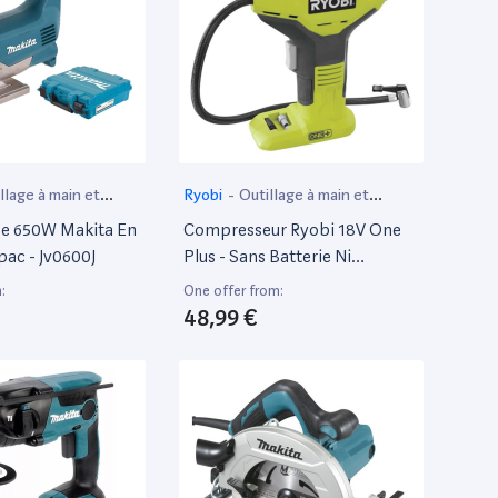
llage à main et
Ryobi
-
Outillage à main et
if
électroportatif
se 650W Makita En
Compresseur Ryobi 18V One
pac - Jv0600J
Plus - Sans Batterie Ni
Chargeur R18Pi-0
:
One offer from:
48,99 €