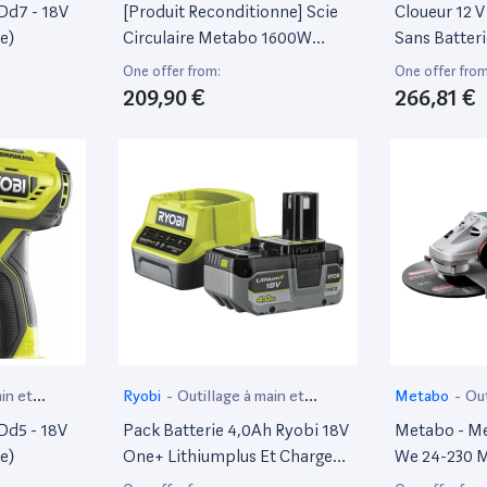
électroportatif
électroportat
Dd7 - 18V
[Produit Reconditionne] Scie
Cloueur 12 V
e)
Circulaire Metabo 1600W
Sans Batteri
Ø190Mm Kse 68 Plus
Pt354Dz
One offer from:
One offer from
209,90 €
266,81 €
in et
Ryobi
-
Outillage à main et
Metabo
-
Out
électroportatif
électroportat
Dd5 - 18V
Pack Batterie 4,0Ah Ryobi 18V
Metabo - M
e)
One+ Lithiumplus Et Chargeur
We 24-230 M
Rapide 2.0Ah Rc18120-140X
606470260