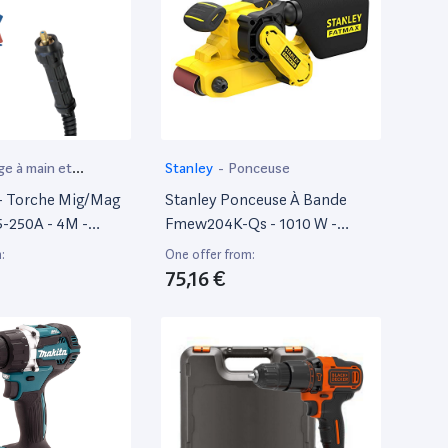
ge à main et
Stanley
-
Ponceuse
if
- Torche Mig/Mag
Stanley Ponceuse À Bande
5-250A - 4M -
Fmew204K-Qs - 1010 W -
le Soudure
Vitesse 390 M/Min - Plateau
:
One offer from:
533 X 76 Mm - Filaire Et
75,16 €
Compacte - Poncer De
Grandes Surfaces De Bois -
Livrée En Mallette Avec 1
Abrasif - Gamme Fatmax