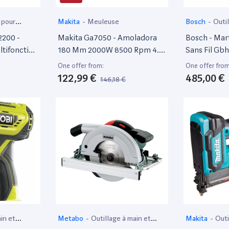
 pour
Makita
-
Meuleuse
Bosch
-
Outil
électroportat
2200 -
Makita Ga7050 - Amoladora
Bosch - Mar
tifonction
180 Mm 2000W 8500 Rpm 4.6
Sans Fil Gbh
Avec 4
Kg Sin Bloqueo Interruptor
Batterie Ni 
One offer from:
One offer from
oudage,
16 En L-Boxx
122,99 €
485,00 €
146,18 €
traction,
in et
Metabo
-
Outillage à main et
Makita
-
Outi