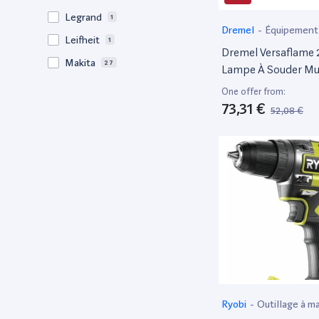
Legrand
1
Dremel
-
Équipement
Leifheit
1
soudage
Dremel Versaflame 
Makita
27
Lampe À Souder Mul
Sans-Fil Au Butane 
Metabo
25
One offer from:
Accessoires Pour S
73,31 €
Milwaukee
1
52,08 €
Brasage, Thermo-Re
Netatmo
2
Brûler
Power Probe
1
PROXXON
1
Ryobi
10
Segway
1
Stanley
3
Whirlpool
1
Worx
1
Ryobi
-
Outillage à ma
X performer
4