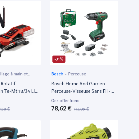
-31%
llage à main et
Bosch
-
Perceuse
if
 Rotatif
Bosch Home And Garden
n Te-Mt 18/34 Li
Perceuse-Visseuse Sans Fil -
il Power-X-Change
Easydrill 18V-40 (Visser Ou
:
One offer from:
De 92 Cm Avec
Percer Dans Le Bois, Métal Et
78,62 €
,50 €
113,89 €
avure, Avec Kit De
Plastique; 241 Accessoires; 1
es) Livré Sans
Bat 18V 1.5 Ah ; Avec 1
Chargeur
Systembox)