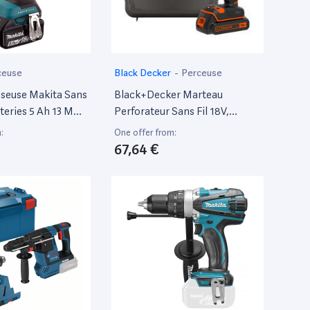
ceuse
Black Decker
-
Perceuse
sseuse Makita Sans
Black+Decker Marteau
atteries 5 Ah 13 Mm
Perforateur Sans Fil 18V,
Coffret Mak Pac -
Batterie 1.5Ah, Chargeur
:
One offer from:
400Ma, Mallette, Bdchd18K-
67,64 €
Qw