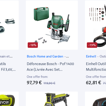
-18%
-19%
main et
Bosch Home and Garden
-
Einhell
-
Outi
Défonseuse
électroportat
tils
Défonceuse Bosch - Pof 1400
Einhell Outil
Fil 3,6V,
Ace (Livrée Avec Set
Multifonctio
Accessoires
D'Accessoires, Régulation
Solo Sans F
One offer from:
One offer from
n Variable
Électronique Constante,
(18 V, Tige 
97,79 €
62,81 €
119,90 €
77
Min Pour
Réglage De La Profondeur De
Pointe De Gr
cer,
Fraisage Et Éclairage)
55 Accessoir
Batterie Ni 