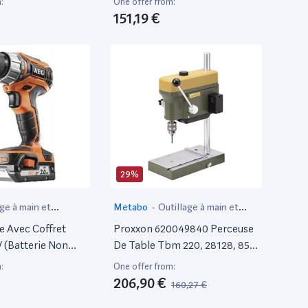
:
One offer from:
151,19 €
29%
age à main et
Metabo
-
Outillage à main et
if
électroportatif
e Avec Coffret
Proxxon 620049840 Perceuse
 (Batterie Non
De Table Tbm 220, 28128, 85
W, 230 V, Vert, Jaune, Size
:
One offer from:
206,90 €
160,27 €