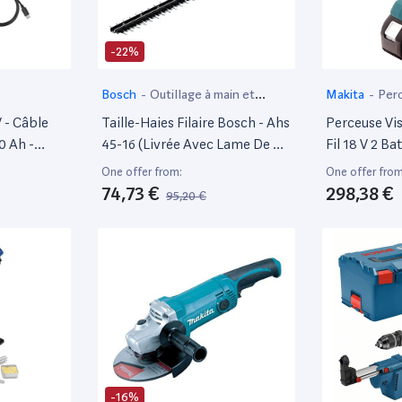
-22%
Bosch
-
Outillage à main et
Makita
-
Per
électroportatif
 - Câble
Taille-Haies Filaire Bosch - Ahs
Perceuse Vi
0 Ah -
45-16 (Livrée Avec Lame De 45
Fil 18 V 2 B
 38 Mm -
Cm, Coupe De 16Mm)
Chargeur Et 
One offer from:
One offer from
Ddf484Rtj
74,73 €
298,38 €
95,20 €
-16%