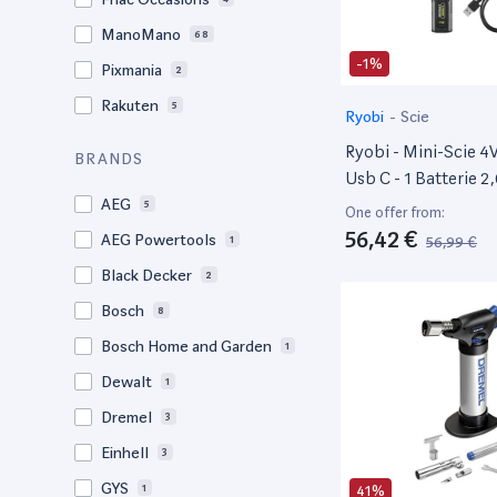
ManoMano
68
-1%
Pixmania
2
Rakuten
5
Ryobi
-
Scie
Ryobi - Mini-Scie 4V
BRANDS
Usb C - 1 Batterie 2,
Livrée Avec 1 Lame
AEG
5
One offer from:
Rct4-120G
56,42 €
AEG Powertools
56,99 €
1
Black Decker
2
Bosch
8
Bosch Home and Garden
1
Dewalt
1
Dremel
3
Einhell
3
GYS
41%
1