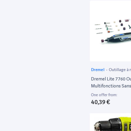
Dremel
-
Outillage à 
électroportatif
Dremel Lite 7760 Ou
Multifonctions Sans 
Batterie Li-Ion, 15 
One offer from:
Et Plage De Rotatio
40,39 €
8000-25000 Tours/
Couper, Graver, Pon
Nettoyer, Polir