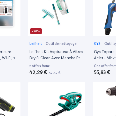
-20%
Leifheit
-
Outil de nettoyage
GYS
-
Outilla
électroportat
rieure
Leifheit Kit Aspirateur À Vitres
Gys Toparc 
, Wi-Fi, 110
Dry & Clean Avec Manche Et
Acier - Mb2
activation
Mouilleur, Lave Vitre Sans
Consommab
2 offers from:
One offer from
Traces, Nettoyeur Vitre Multi
Mig/Mag
42,29 €
55,83 €
52,62 €
ctionne
Usages, Aspirateur Portable
cteur Avec