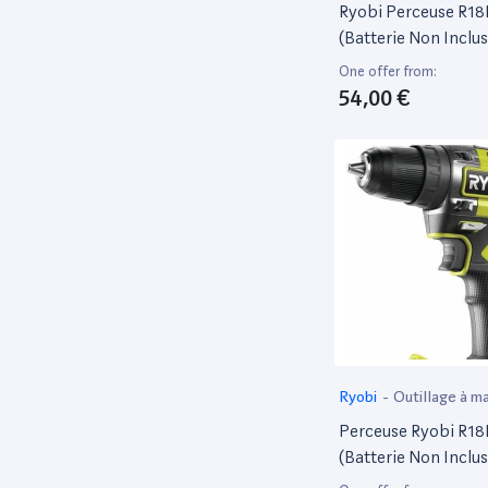
électroportatif
Ryobi Perceuse R18
(Batterie Non Inclus
One offer from:
54,00 €
Ryobi
-
Outillage à ma
électroportatif
Perceuse Ryobi R18
(Batterie Non Inclus