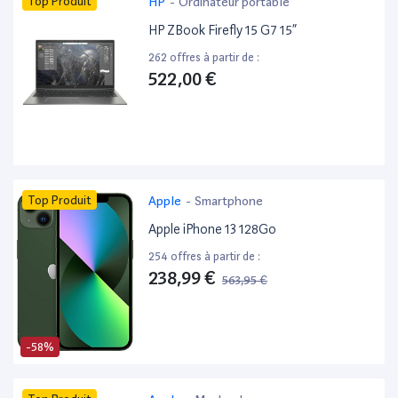
Top Produit
HP
-
Ordinateur portable
HP ZBook Firefly 15 G7 15”
262 offres à partir de :
522,00 €
Top Produit
Apple
-
Smartphone
Apple iPhone 13 128Go
254 offres à partir de :
238,99 €
563,95 €
-58%