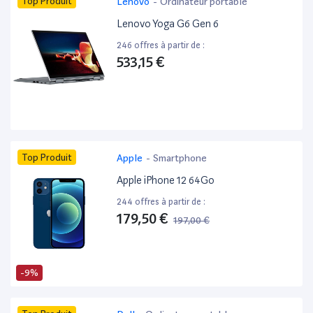
Top Produit
Lenovo
-
Ordinateur portable
Lenovo Yoga G6 Gen 6
246 offres à partir de :
533,15 €
Top Produit
Apple
-
Smartphone
Apple iPhone 12 64Go
244 offres à partir de :
179,50 €
197,00 €
-9%