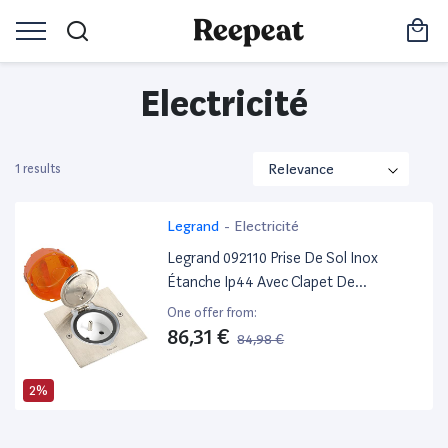
Electricité
1 results
Legrand
-
Electricité
Legrand 092110 Prise De Sol Inox
Étanche Ip44 Avec Clapet De
Protection + Boite À Encastrer,
One offer from:
Aluminium
86,31 €
84,98 €
2%