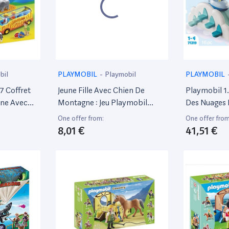
bil
PLAYMOBIL
-
Playmobil
PLAYMOBIL
7 Coffret
Jeune Fille Avec Chien De
Playmobil 1
ane Avec
Montagne : Jeu Playmobil
Des Nuages 
s
Amusant Et Interactif
Minnie
One offer from:
One offer from
8,01 €
41,51 €