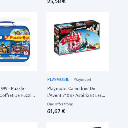
25,58 €
PLAYMOBIL
-
Playmobil
599 - Puzzle -
Playmobil Calendrier De
Coffret De Puzzles
L'Avent 71087 Astérix Et Les
0 Pièces
Pirates
:
One offer from:
61,67 €