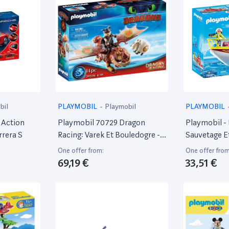
bil
PLAYMOBIL
-
Playmobil
PLAYMOBIL
 Action
Playmobil 70729 Dragon
Playmobil -
rrera S
Racing: Varek Et Bouledogre -
Sauvetage E
Dreamworks Dragons ©-
70147
One offer from:
One offer from
Dreamworks Dragons ©-
69,19 €
33,51 €
Dragons Varek