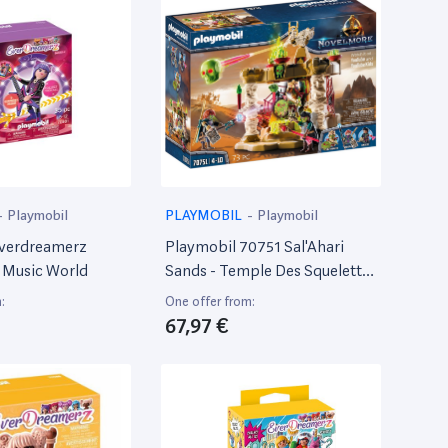
-
Playmobil
PLAYMOBIL
-
Playmobil
Everdreamerz
Playmobil 70751 Sal'Ahari
 Music World
Sands - Temple Des Squelettes
- Novelmore- Novelmore-
:
One offer from:
Temple Squelettes
67,97 €