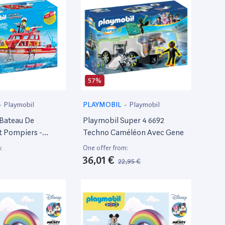
57%
-
Playmobil
PLAYMOBIL
-
Playmobil
 Bateau De
Playmobil Super 4 6692
t Pompiers -
Techno Caméléon Avec Gene
:
One offer from:
36,01 €
22,95 €