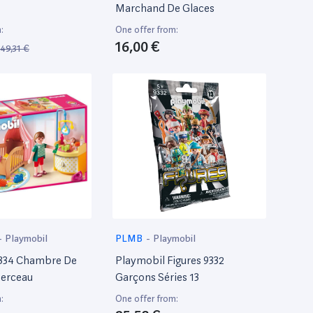
Marchand De Glaces
:
One offer from:
16,00 €
49,31 €
-
Playmobil
PLMB
-
Playmobil
5334 Chambre De
Playmobil Figures 9332
Berceau
Garçons Séries 13
:
One offer from: