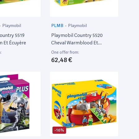
-
Playmobil
PLMB
-
Playmobil
ountry 5519
Playmobil Country 5520
n Et Écuyère
Cheval Warmblood Et
Cavalière
:
One offer from:
62,48 €
-16%