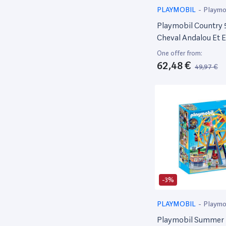
PLAYMOBIL
-
Playmo
Playmobil Country 
Cheval Andalou Et 
One offer from:
62,48 €
49,97 €
-3%
PLAYMOBIL
-
Playmo
Playmobil Summer 