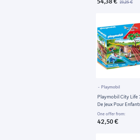
54,38 €
23,25 €
-
Playmobil
Playmobil City Life
De Jeux Pour Enfant
One offer from:
42,50 €