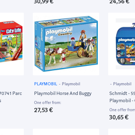
30,99 €
24,56 €
PLAYMOBIL
-
Playmobil
-
Playmobil
 70741 Parc
Playmobil Horse And Buggy
Schmidt - 55
s
Playmobil - 
One offer from:
2X60 - 2X10
27,53 €
One offer from
30,65 €