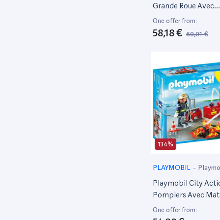
Grande Roue Avec
Illuminations
One offer from:
58,18 €
60,01 €
134%
PLAYMOBIL
-
Playmo
Playmobil City Acti
Pompiers Avec Maté
D'Incendie
One offer from: