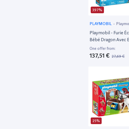
397%
PLAYMOBIL
-
Playmo
Playmobil - Furie Éc
Bébé Dragon Avec E
70038
One offer from:
137,51 €
27,69 €
25%