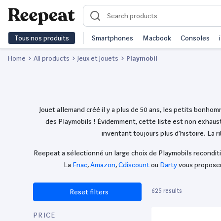
Tous nos produits
Smartphones
Macbook
Consoles
Home
All products
Jeux et Jouets
Playmobil
Jouet allemand créé il y a plus de 50 ans, les petits bonho
des Playmobils ! Évidemment, cette liste est non exhaus
inventant toujours plus d’histoire. La 
Reepeat a sélectionné un large choix de Playmobils reconditi
La
Fnac
,
Amazon
,
Cdiscount
ou
Darty
vous proposen
625 results
Reset filters
PRICE