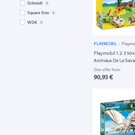
Schmidt
1
‎Square Enix
1
WDK
1
PLAYMOBIL
-
Playmo
Playmobil 1.2.3 504
Animaux De La Sav
Gardien Et Touriste
One offer from:
90,93 €