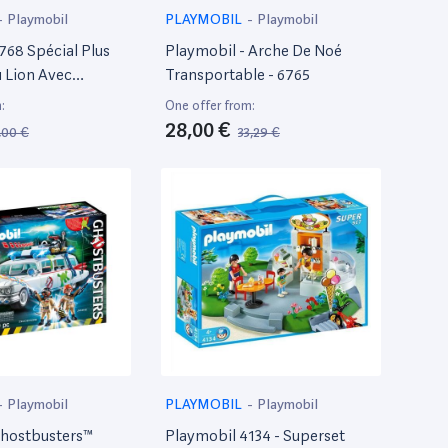
-
Playmobil
PLAYMOBIL
-
Playmobil
768 Spécial Plus
Playmobil - Arche De Noé
u Lion Avec
Transportable - 6765
D'Entrainement
:
One offer from:
28,00 €
,00 €
33,29 €
-
Playmobil
PLAYMOBIL
-
Playmobil
Ghostbusters™
Playmobil 4134 - Superset