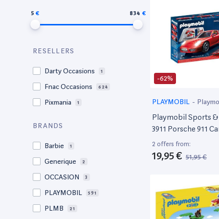
5
834
RESELLERS
Darty Occasions
1
-62%
Fnac Occasions
624
PLAYMOBIL
-
Playmo
Pixmania
1
Playmobil Sports &
BRANDS
3911 Porsche 911 Ca
2 offers from:
Barbie
1
19,95 €
51,95 €
Generique
2
OCCASION
3
PLAYMOBIL
591
PLMB
21