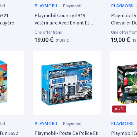
bil
PLAYMOBIL
-
Playmobil
PLAYMOBIL
5521
Playmobil Country 6949
Playmobil 4
Ecuyère
Vétérinaire Avec Enfant Et
Chevalier D
Poneys
Mannequin 
One offer from:
One offer from
19,00 €
19,00 €
21,95 €
15
367%
bil
PLAYMOBIL
-
Playmobil
PLAYMOBIL
Fun 5552
Playmobil- Poste De Police Et
Playmobil 