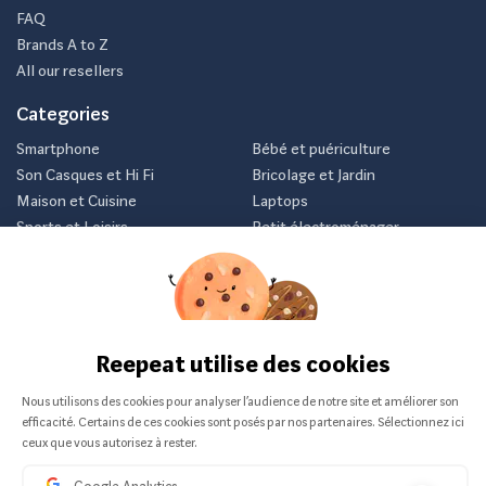
FAQ
Brands A to Z
All our resellers
Categories
Smartphone
Bébé et puériculture
Son Casques et Hi Fi
Bricolage et Jardin
Maison et Cuisine
Laptops
Sports et Loisirs
Petit électroménager
Vélo
Consoles et jeux vidéos
Newsletter
Inscrivez-vous et recevez nos meilleurs offres avant tout le
monde.
Je m'abonne
Nous ne communiquerons jamais votre e-mail.