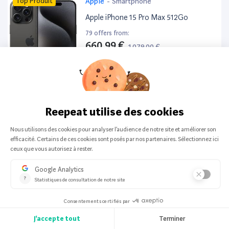
Top Produit
Apple
-
Smartphone
Apple iPhone 15 Pro Max 512Go
79 offers from:
660,99 €
1 079,00 €
-39%
Top Produit
Apple
-
Smartphone
Apple iPhone 17 512Go
79 offers from:
799,99 €