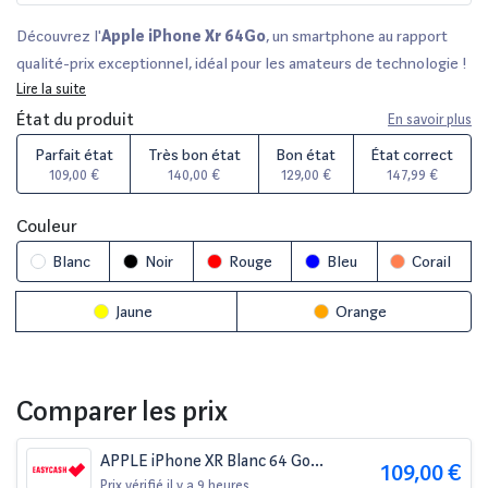
Découvrez l'
Apple iPhone Xr 64Go
, un smartphone au rapport
qualité-prix exceptionnel, idéal pour les amateurs de technologie !
Avec son écran de
Lire la suite
6,1 pouces
et sa capacité de
64 Go
, profitez
d'une expérience fluide et immersive. Chaque iPhone
État du produit
En savoir plus
reconditionné est minutieusement vérifié par des experts, offrant
Parfait état
Très bon état
Bon état
État correct
des options d'état allant de
parfait à bon
, avec une garantie de
109,00 €
140,00 €
129,00 €
147,99 €
12 à 36 mois
selon le vendeur. Bénéficiez d'un délai de
rétractation de
14 jours
et comparez les meilleures offres sur des
Couleur
plateformes comme
Fnac, Amazon, et Darty
. N'attendez plus
Blanc
Noir
Rouge
Bleu
Corail
pour vous offrir un appareil de qualité à prix réduit !
Jaune
Orange
Comparer les prix
APPLE iPhone XR Blanc 64 Go
109,00 €
Débloqué
Prix vérifié
il y a 9 heures