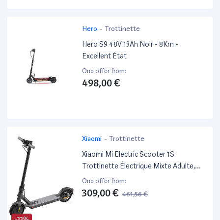
Hero
-
Trottinette
Hero S9 48V 13Ah Noir - 8Km -
Excellent État
One offer from:
498,00 €
Xiaomi
-
Trottinette
Xiaomi Mi Electric Scooter 1S
Trottinette Électrique Mixte Adulte,
Noir, Medium - Italian Version
One offer from:
309,00 €
461,56 €
-33%