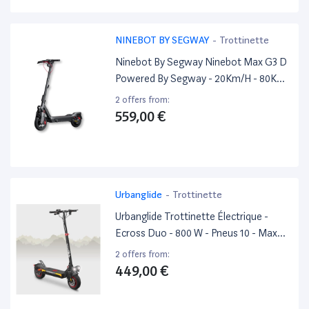
NINEBOT BY SEGWAY
-
Trottinette
Ninebot By Segway Ninebot Max G3 D
Powered By Segway - 20Km/H - 80Km
D&#X27;Autonomie
2 offers from:
559,00 €
Urbanglide
-
Trottinette
Urbanglide Trottinette Électrique -
Ecross Duo - 800 W - Pneus 10 - Max
25 Km/H - Autonomie Jusqu&#X27;A 60
2 offers from:
Km - Très Bon État
449,00 €