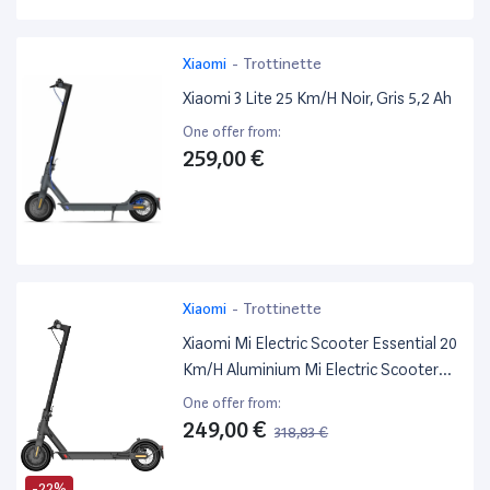
Xiaomi
-
Trottinette
Xiaomi 3 Lite 25 Km/H Noir, Gris 5,2 Ah
One offer from:
259,00 €
Xiaomi
-
Trottinette
Xiaomi Mi Electric Scooter Essential 20
Km/H Aluminium Mi Electric Scooter
Essential, Scooter Classique, 20 Km/H,
One offer from:
100 Kg, Unisexe, 14 Ans, Aluminium
249,00 €
318,83 €
-22%