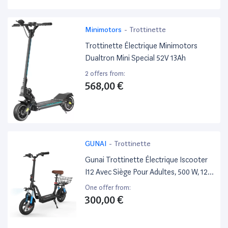
Minimotors
-
Trottinette
Trottinette Électrique Minimotors
Dualtron Mini Special 52V 13Ah
2 offers from:
568,00 €
GUNAI
-
Trottinette
Gunai Trottinette Électrique Iscooter
I12 Avec Siège Pour Adultes, 500 W, 12
Pouces, Double Suspension, Pour Les
One offer from:
Déplacements En Ville, Avec Panier-
300,00 €
Noir