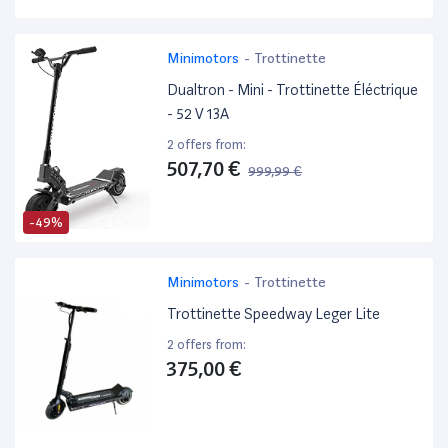
Minimotors
-
Trottinette
Dualtron - Mini - Trottinette Éléctrique
- 52 V 13A
2 offers from:
507,70 €
999,99 €
-49%
Minimotors
-
Trottinette
Trottinette Speedway Leger Lite
2 offers from:
375,00 €