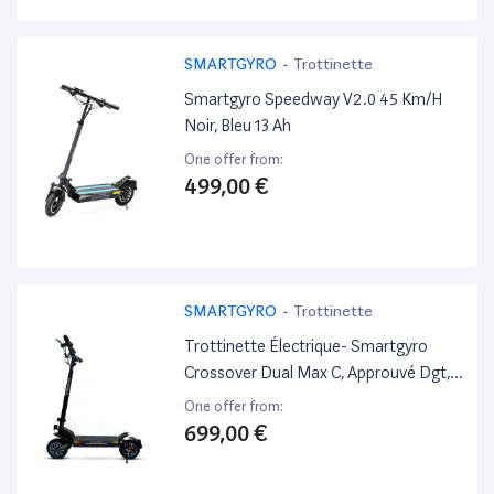
SMARTGYRO
-
Trottinette
Smartgyro Speedway V2.0 45 Km/H
Noir, Bleu 13 Ah
One offer from:
499,00 €
SMARTGYRO
-
Trottinette
Trottinette Électrique- Smartgyro
Crossover Dual Max C, Approuvé Dgt,
Puissance Maximale 1000W, 25Km/H -
One offer from:
Excellent État
699,00 €