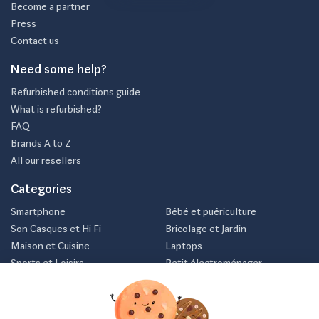
Become a partner
Press
Contact us
Need some help?
Refurbished conditions guide
What is refurbished?
FAQ
Brands A to Z
All our resellers
Categories
Smartphone
Bébé et puériculture
Son Casques et Hi Fi
Bricolage et Jardin
Maison et Cuisine
Laptops
Sports et Loisirs
Petit électroménager
Vélo
Consoles et jeux vidéos
Newsletter