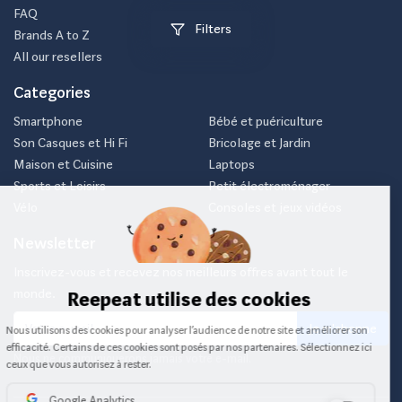
FAQ
Filters
Brands A to Z
All our resellers
Categories
Smartphone
Bébé et puériculture
Son Casques et Hi Fi
Bricolage et Jardin
Maison et Cuisine
Laptops
Sports et Loisirs
Petit électroménager
Vélo
Consoles et jeux vidéos
Newsletter
Inscrivez-vous et recevez nos meilleurs offres avant tout le
monde.
Je m'abonne
Nous ne communiquerons jamais votre e-mail.