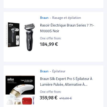
Braun
-
Rasage et épilation
Rasoir Électrique Braun Series 7 71-
N1000S Noir
One offer from:
184,99 €
Braun
-
Épilateur
Braun Silk·Expert Pro 5 Épilateur À
Lumière Pulsée, Alternative À
L'Épilation Laser, Blanc/Argent, Pl5267
One offer from:
359,98 €
410,00 €