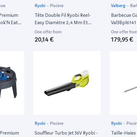
cue
Ryobi
-
Piscine
Valberg
-
Bar
 Premium
Tête Double Fil Ryobi Reel-
Barbecue Ga
ok'N Eat
Easy Diamètre 2,4 Mm Et
Val3Bpl6141
Enrouleur Haute Vitesse
One offer from:
One offer from
Rac150
20,14 €
179,95 €
Ryobi
-
Piscine
Ryobi
-
Pisci
 Premium
Souffleur Turbo Jet 36V Ryobi -
Taille-Haies