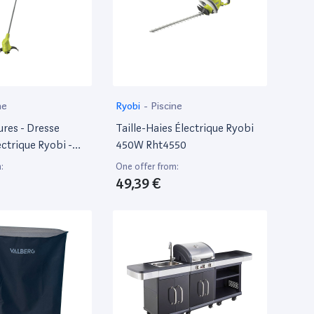
ne
Ryobi
-
Piscine
res - Dresse
Taille-Haies Électrique Ryobi
ctrique Ryobi -
450W Rht4550
50W
:
One offer from:
49,39 €