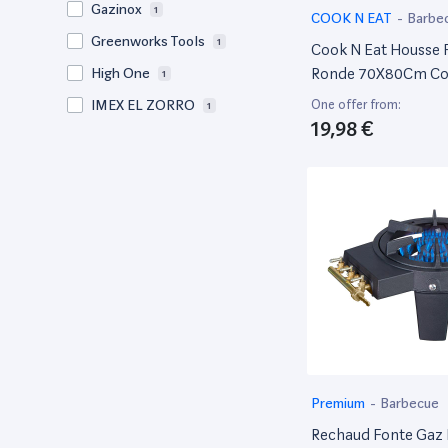
Gazinox
1
COOK N EAT
-
Barbe
Greenworks Tools
1
Cook N Eat Housse
Ronde 70X80Cm Co
High One
1
Pour Barbecue
One offer from:
IMEX EL ZORRO
1
19,98 €
Karcher
3
Makita
2
Metabo
1
Minelab
1
Nilfisk
1
Premium
1
Ryobi
13
Severin
2
Stanley
1
Premium
-
Barbecue
Stihl
1
Rechaud Fonte Gaz