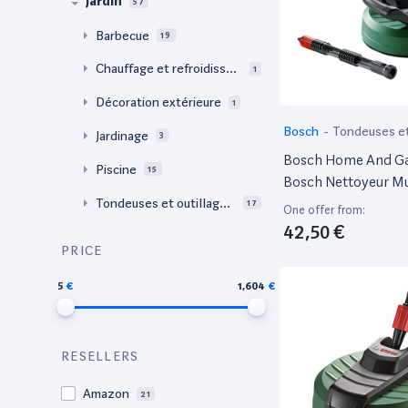
Jardin
57
Barbecue
19
Chauffage et refroidisse
1
ment extérieur
Décoration extérieure
1
Bosch
-
Tondeuses et
Jardinage
3
de jardin motorisé
Bosch Home And G
Piscine
15
Bosch Nettoyeur Mu
Surfaces Aquasurf 
Tondeuses et outillage
17
One offer from:
de jardin motorisé
42,50 €
PRICE
5
1,604
RESELLERS
Amazon
21