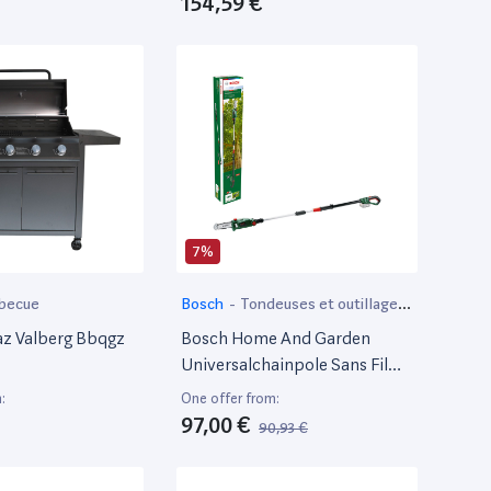
154,59 €
7%
becue
Bosch
-
Tondeuses et outillage
de jardin motorisé
z Valberg Bbqgz
Bosch Home And Garden
Universalchainpole Sans Fil
Chainsaw ( Livré Sans Batterie
:
One offer from:
Ni Chargeur 18V-2,5Ah,
97,00 €
90,93 €
Système 18V, Coupe: 15Cm)
06008B3101 Vert