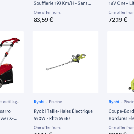
Soufflerie 193 Km/H - Sans
18V One+ Li
Batterie Ni Chargeur -
Batterie Ni 
One offer from:
One offer from
Ry36Blb-0
83,59 €
72,19 €
 outillage
Ryobi
-
Piscine
Ryobi
-
Pisci
sarro
Ryobi Taille-Haies Électrique
Coupe-Bordu
ower X-
550W - Rht5655Rs
Bordures Él
hium,
W - Rlt2925
One offer from:
One offer from
shless