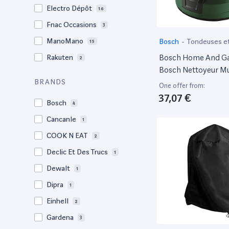
Electro Dépôt
16
Fnac Occasions
3
ManoMano
Bosch
-
Tondeuses et
15
de jardin motorisé
Bosch Home And G
Rakuten
2
Bosch Nettoyeur Mu
Surface Aquasurf 2
BRANDS
One offer from:
37,07 €
Bosch
4
Cancanle
1
COOK N EAT
2
Declic Et Des Trucs
1
Dewalt
1
Dipra
1
Einhell
2
Gardena
3