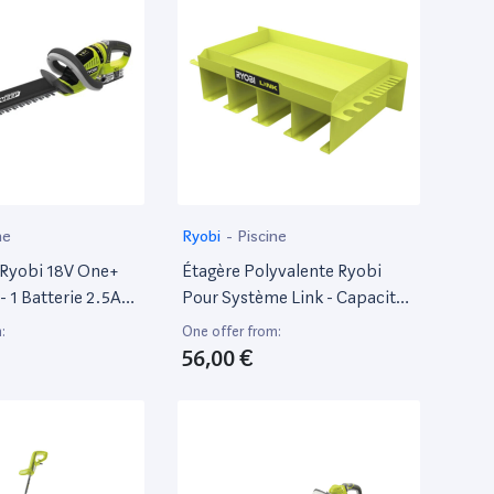
ne
Ryobi
-
Piscine
s Ryobi 18V One+
Étagère Polyvalente Ryobi
- 1 Batterie 2.5Ah
Pour Système Link - Capacité
 - Rht1851R25F
22,7 Kg - Rslw401
:
One offer from:
56,00 €