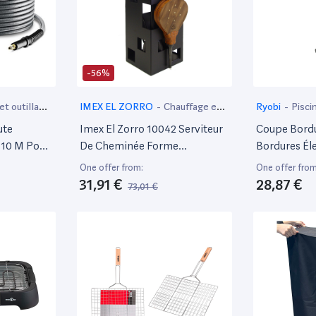
-56%
t outillage
IMEX EL ZORRO
-
Chauffage et
Ryobi
-
Pisci
refroidissement extérieur
ute
Imex El Zorro 10042 Serviteur
Coupe Bordu
 10 M Pour
De Cheminée Forme
Bordures Éle
ession
Rectangulaire Avec
Rlt3525 - 3
One offer from:
One offer from
Accessoires Noir 50 X 20 X 20
31,91 €
28,87 €
73,01 €
Cm