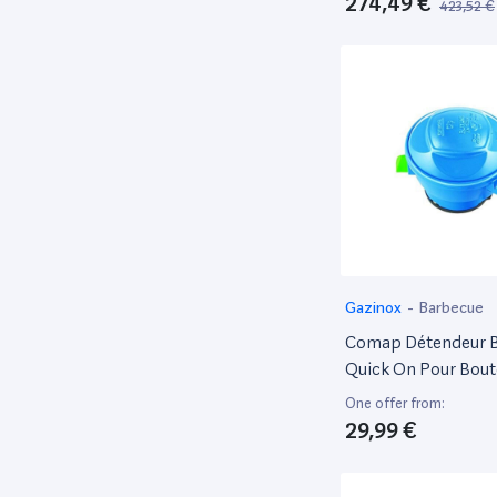
274,49 €
423,52 €
Energy, Réglage De 
De Coupe Centrale,
Batteries Pxc 4,0 Ah
Chargeur Rapide
Gazinox
-
Barbecue
Comap Détendeur 
Quick On Pour Bout
Et Viseo - S140270
One offer from:
29,99 €