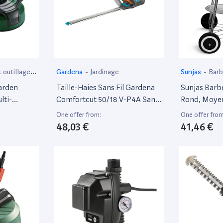
 outillage
Gardena
-
Jardinage
Sunjas
-
Bar
arden
Taille-Haies Sans Fil Gardena
Sunjas Barb
lti-
Comfortcut 50/18 V-P4A Sans
Rond, Moye
280
Batterie Taille-Haies Avec
One offer from:
One offer from
Poignée Ergonomique Et
48,03 €
41,46 €
Butée D’Arrêt, Faible Poids
Pour Une Meilleure
Manipulation (14730-55)