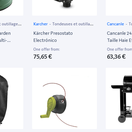
 outillage
Karcher
-
Tondeuses et outillage
Cancanle
-
T
de jardin motorisé
outillage de 
arden
Kärcher Presostato
Cancanle 2
lti-
Electrónico
Taille Haie 
80
Bar Pour St
One offer from:
One offer from
Hs81Rc Hs8
75,65 €
63,36 €
Pièce. 4237 