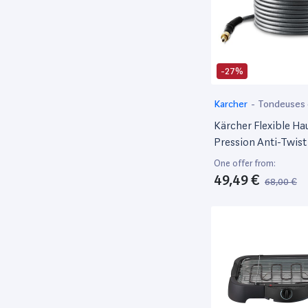
-27%
Karcher
-
Tondeuses e
de jardin motorisé
Kärcher Flexible Ha
Pression Anti-Twist
Nettoyeur Haute Pr
One offer from:
Séries K2 À K7
49,49 €
68,00 €