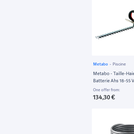
Metabo
-
Piscine
Metabo - Taille-Haie
Batterie Ahs 18-55 
(600463850)
One offer from:
134,30 €