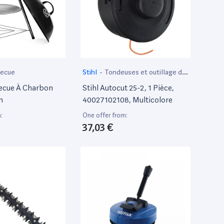
becue
Stihl
-
Tondeuses et outillage de
jardin motorisé
ecue À Charbon
Stihl Autocut 25-2, 1 Pièce,
n
40027102108, Multicolore
:
One offer from:
37,03 €