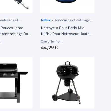
ondeuses et
Nilfisk
-
Tondeuses et outillage
jardin motorisé
de jardin motorisé
4 Pouces Lame
Nettoyeur Pour Patio Mid
Et Assemblage Du
Nilfisk Pour Nettoyeur Haute
ihl Hs81 Hs81R
Pression
:
One offer from:
1T, Numéro De
44,29 €
710 6051