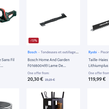
-13%
Bosch
-
Tondeuses et outillage
Ryobi
-
Pisci
de jardin motorisé
 Sans Fil
Bosch Home And Garden
Taille-Haie
V
F016800493 Lame De
Lithiumplus 
Tondeuse
- 1 Chargeur
One offer from:
One offer from
20,30 €
119,99 €
23,23 €