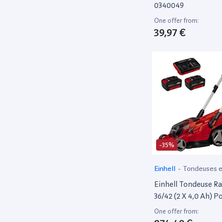
0340049
Sunjas
1
Valberg
One offer from:
9
39,97 €
-35%
Einhell
-
Tondeuses et
de jardin motorisé
Einhell Tondeuse Ra
36/42 (2 X 4,0 Ah) P
Change (Ions De Lit
One offer from:
Jusqu'À 550 M2, Bru