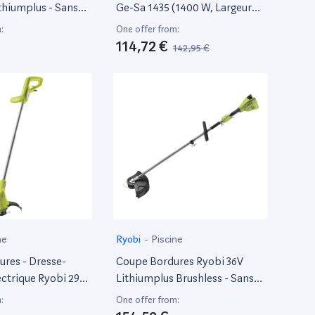
thiumplus - Sans
Ge-Sa 1435 (1400 W, Largeur
Chargeur
De Travail 35 Cm, Grand Bac
:
One offer from:
De Ramassage De 28 L, Surface
114,72 €
142,95 €
Conseillée 500 M²)
ne
Ryobi
-
Piscine
res - Dresse-
Coupe Bordures Ryobi 36V
ectrique Ryobi 290
Lithiumplus Brushless - Sans
Batterie Ni Chargeur -
:
One offer from:
Ry36Eltx33A-0