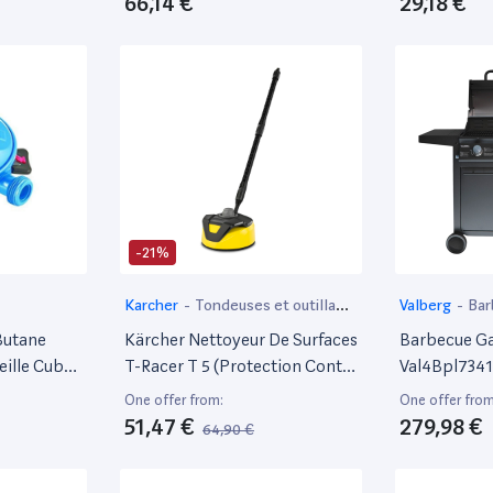
66,14 €
29,18 €
La Hauteur
 Avec 2
 +
-21%
Karcher
-
Tondeuses et outillage
Valberg
-
Bar
de jardin motorisé
Butane
Kärcher Nettoyeur De Surfaces
Barbecue Ga
eille Cube
T-Racer T 5 (Protection Contre
Val4Bpl7341
Les Éclaboussures, Pour Les
One offer from:
One offer from
Grandes Surfaces, Deux Buses
51,47 €
279,98 €
64,90 €
À Jet Plat, Poignée Pour Un
Travail Vertical), Noir-Jaune