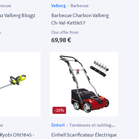
becue
Valberg
-
Barbecue
z Valberg Bbqgz
Barbecue Charbon Valberg
Ch-Val-Kettle57
:
One offer from:
69,98 €
-20%
ne
Einhell
-
Tondeuses et outillage
de jardin motorisé
 Ryobi Oht1845 -
Einhell Scarificateur Électrique