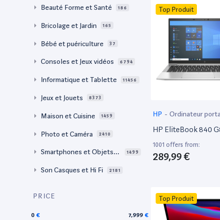
Beauté Forme et Santé
186
Top Produit
Bricolage et Jardin
165
Bébé et puériculture
37
Consoles et Jeux vidéos
6794
Informatique et Tablette
11456
Jeux et Jouets
8373
HP
-
Ordinateur port
Maison et Cuisine
1459
HP EliteBook 840 G
Photo et Caméra
2410
1001 offers from:
Smartphones et Objets c
1499
289,99 €
onnectés
Son Casques et Hi Fi
2181
PRICE
Top Produit
0
7,999