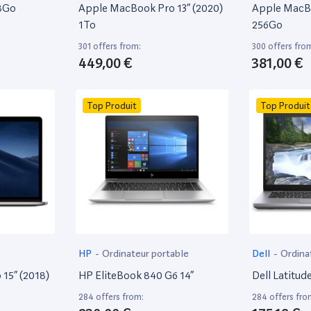
28Go
Apple MacBook Pro 13” (2020)
Apple MacBo
1To
256Go
301 offers from:
300 offers fro
449,00 €
381,00 €
Top Produit
Top Produit
HP
-
Ordinateur portable
Dell
-
Ordina
15” (2018)
HP EliteBook 840 G6 14”
Dell Latitud
284 offers from:
284 offers fro