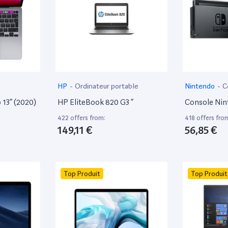
HP
-
Ordinateur portable
Nintendo
-
C
13” (2020)
HP EliteBook 820 G3 ”
Console Nin
422 offers from:
418 offers fro
149,11 €
56,85 €
Top Produit
Top Produit