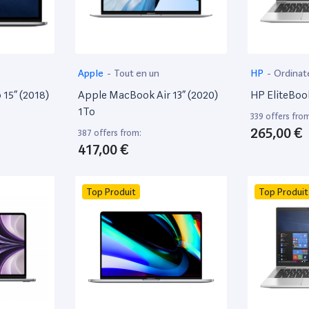
Apple
-
Tout en un
HP
-
Ordinat
15” (2018)
Apple MacBook Air 13” (2020)
HP EliteBoo
1To
339 offers fro
265,00 €
387 offers from:
417,00 €
Top Produit
Top Produit