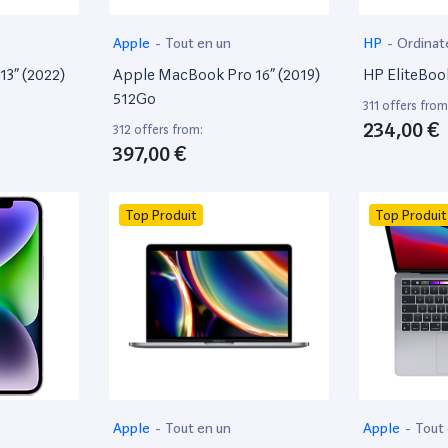
Apple
-
Tout en un
HP
-
Ordinat
13” (2022)
Apple MacBook Pro 16” (2019)
HP EliteBoo
512Go
311 offers from
234,00 €
312 offers from:
397,00 €
Top Produit
Top Produit
Apple
-
Tout en un
Apple
-
Tout