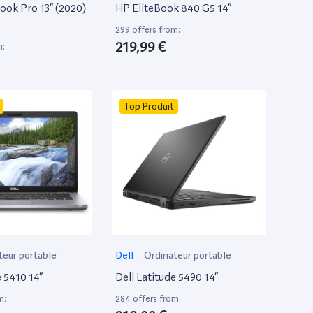
ok Pro 13” (2020)
HP EliteBook 840 G5 14”
299 offers from:
219,99 €
m:
Top Produit
teur portable
Dell
-
Ordinateur portable
e 5410 14”
Dell Latitude 5490 14”
m:
284 offers from: