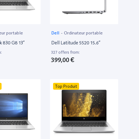
eur portable
Dell
-
Ordinateur portable
k 830 G8 13”
Dell Latitude 5520 15.6”
m:
327 offers from:
399,00 €
Top Produit