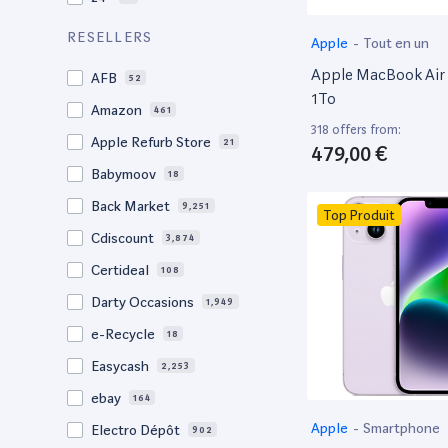
21,5"
156
RESELLERS
Apple
-
Tout en un
21"
267
Apple MacBook Air 
AFB
52
20,1"
3
1To
Amazon
461
18"
1
318 offers from:
Apple Refurb Store
21
479,00 €
17,3"
5
Babymoov
18
17.3"
17
Back Market
9,251
Top Produit
17"
22
Cdiscount
3,874
16.4"
1
Certideal
108
16,2"
1
Darty Occasions
1,949
16.2"
4
e-Recycle
18
16,1"
2
Easycash
2,253
16"
99
ebay
164
15,6"
14
Apple
-
Smartphone
Electro Dépôt
902
15.6"
104