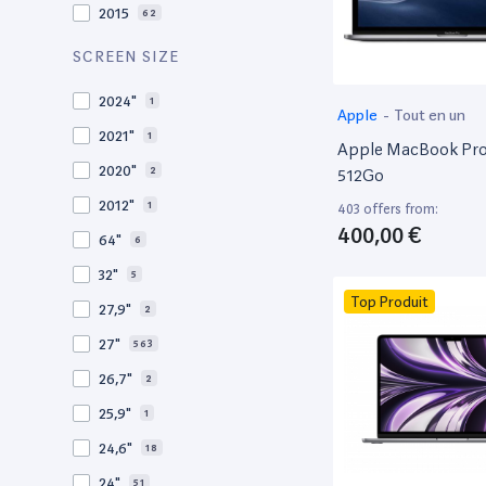
2015
62
2014
36
SCREEN SIZE
2013
29
2024"
1
Apple
-
Tout en un
2012
27
2021"
1
Apple MacBook Pro 
2011
19
2020"
2
512Go
2010
19
2012"
1
403 offers from:
2009
3
400,00 €
64"
6
2008
11
32"
5
Top Produit
27,9"
2
27"
563
26,7"
2
25,9"
1
24,6"
18
24"
51