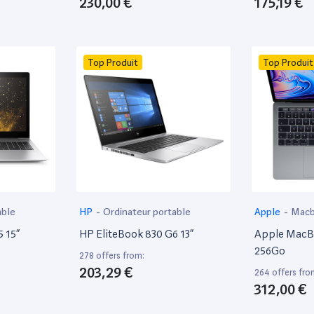
230,00 €
175,19 €
Top Produit
Top Produit
able
HP
-
Ordinateur portable
Apple
-
Mac
 15”
HP EliteBook 830 G6 13”
Apple MacBo
256Go
278 offers from:
203,29 €
264 offers fro
312,00 €