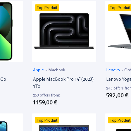
Top Produit
Top Produit
Apple
-
Macbook
Lenovo
-
Ord
8Go
Apple MacBook Pro 14” (2023)
Lenovo Yoga
1To
246 offers fro
592,00 €
253 offers from:
1 159,00 €
Top Produit
Top Produit