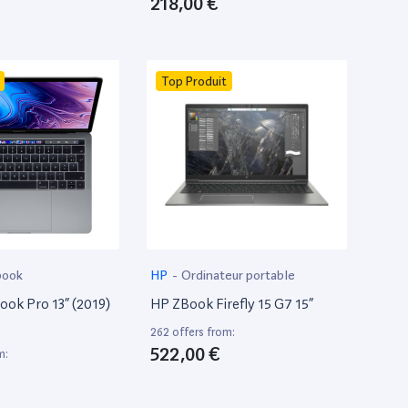
218,00 €
Top Produit
book
HP
-
Ordinateur portable
ok Pro 13” (2019)
HP ZBook Firefly 15 G7 15”
262 offers from:
522,00 €
m: