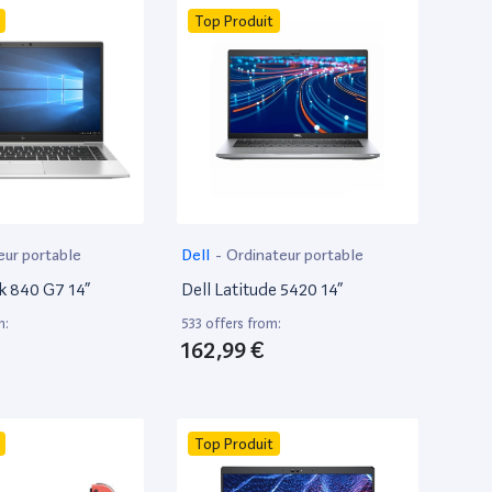
Top Produit
eur portable
Dell
-
Ordinateur portable
k 840 G7 14”
Dell Latitude 5420 14”
m:
533 offers from:
162,99 €
Top Produit