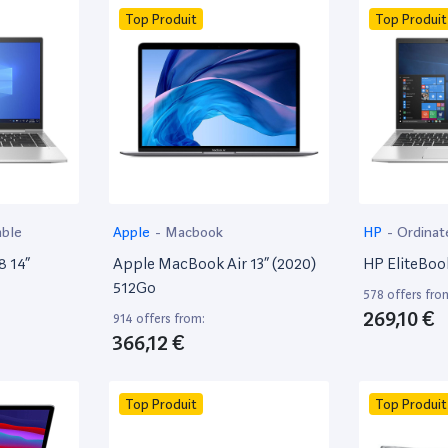
Top Produit
Top Produit
able
Apple
-
Macbook
HP
-
Ordinat
8 14”
Apple MacBook Air 13” (2020)
HP EliteBoo
512Go
578 offers fro
269,10 €
914 offers from:
366,12 €
Top Produit
Top Produit