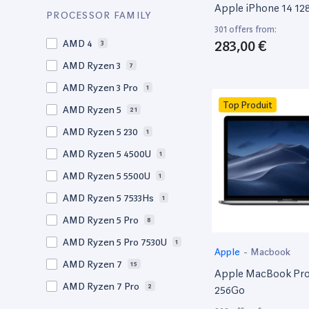
Apple iPhone 14 1
Factorefurb
19
PROCESSOR FAMILY
15.5"
1
301 offers from:
Fnac Occasions
17,392
15,4"
283,00 €
AMD 4
2
3
Label Emmaüs
609
15.4"
AMD Ryzen 3
68
7
Ma Fabrik
192
15.3"
AMD Ryzen 3 Pro
2
1
ManoMano
89
Top Produit
15"
AMD Ryzen 5
203
21
Materiel-velo.com
2
14.6"
AMD Ryzen 5 230
3
1
Micromania
1,852
14,5"
AMD Ryzen 5 4500U
1
1
Okamac
44
14.5"
AMD Ryzen 5 5500U
1
1
PcComponentes
366
14.2"
AMD Ryzen 5 7533Hs
1
1
Pixmania
5,568
14"
AMD Ryzen 5 Pro
248
8
Rakuten
2,610
13.9"
AMD Ryzen 5 Pro 7530U
33
1
Apple
-
Macbook
Recommerce
498
13,6"
AMD Ryzen 7
1
15
Apple MacBook Pro 
Reepeat
115
13.6"
AMD Ryzen 7 Pro
6
2
256Go
Rue du commerce
611
13.5"
AMD Ryzen 9
4
1