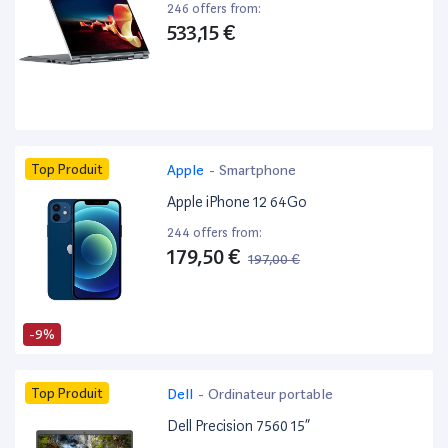
246 offers from:
533,15 €
Top Produit
Apple
-
Smartphone
Apple iPhone 12 64Go
244 offers from:
179,50 €
197,00 €
-9%
Top Produit
Dell
-
Ordinateur portable
Dell Precision 7560 15”