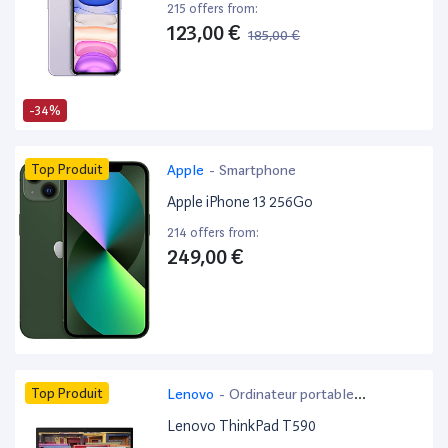
215 offers from:
123,00 €
185,00 €
-34%
Top Produit
Apple
-
Smartphone
Apple iPhone 13 256Go
214 offers from:
249,00 €
Top Produit
Lenovo
-
Ordinateur portable
bureautique
Lenovo ThinkPad T590