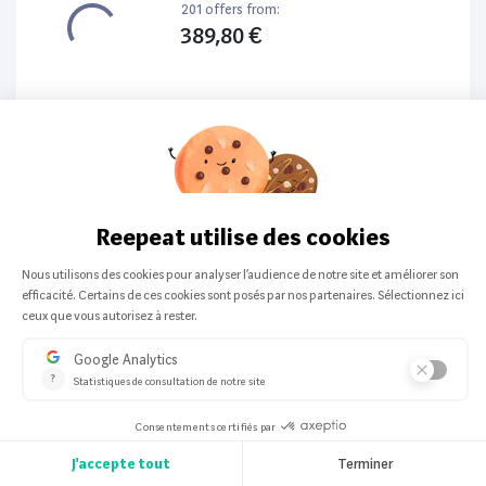
201 offers from:
389,80 €
Top Produit
Apple
-
Tout en un
Apple MacBook Air 13” (2019) 128Go
200 offers from:
261,63 €
Top Produit
HP
-
Ordinateur portable
HP ProBook 440 G6 14”