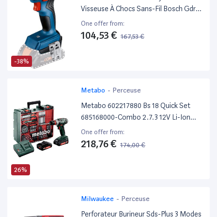
Visseuse À Chocs Sans-Fil Bosch Gdr
18V-200 (Couple Maxi 200 Nm, Sans
One offer from:
Batterie Ni Chargeur, Dans Boîte
104,53 €
167,53 €
Carton)
-38%
Metabo
-
Perceuse
Metabo 602217880 Bs 18 Quick Set
685168000-Combo 2.7.3 12V Li-Ion
SSD Bl (2X 2,0 Ah) Con Maletín, 230 W,
One offer from:
18 V, Multicolore, Taille Unique
218,76 €
174,00 €
26%
Milwaukee
-
Perceuse
Perforateur Burineur Sds-Plus 3 Modes