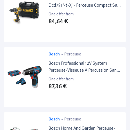
Dcd791Nt-Xj - Perceuse Compact Sans
Fil Avec Mallette Tstak - Mandrin Métal
One offer from:
13 Mm - 2 Vitesses (0-550/2000
84,64 €
Trs/Min) - 70 Nm - 15 Réglages De
Couple
Bosch
-
Perceuse
Bosch Professional 12V System
Perceuse-Visseuse À Percussion Sans-
Fil Gsb 12V-15 (Avec Étui De Ceinture
One offer from:
Holster, Sans Batterie Ni Chargeur,
87,36 €
Dans L-Boxx)
Bosch
-
Perceuse
Bosch Home And Garden Perceuse-