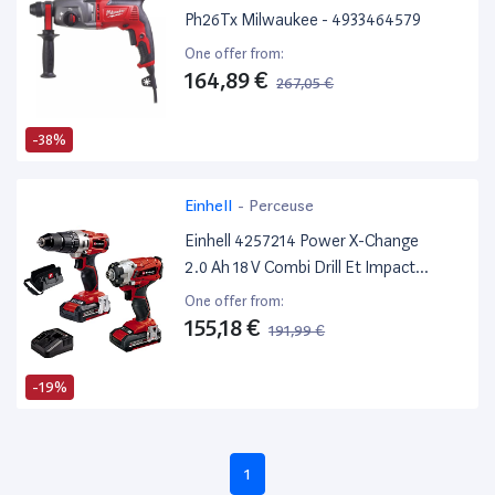
Ph26Tx Milwaukee - 4933464579
One offer from:
164,89 €
267,05 €
-38%
Einhell
-
Perceuse
Einhell 4257214 Power X-Change
2.0 Ah 18 V Combi Drill Et Impact
Driver – Lot De 2 – Rouge
One offer from:
155,18 €
191,99 €
-19%
1