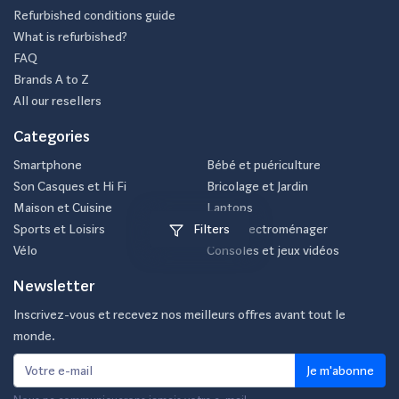
Refurbished conditions guide
What is refurbished?
FAQ
Brands A to Z
All our resellers
Categories
Smartphone
Bébé et puériculture
Son Casques et Hi Fi
Bricolage et Jardin
Maison et Cuisine
Laptops
Sports et Loisirs
Petit électroménager
Filters
Vélo
Consoles et jeux vidéos
Newsletter
Inscrivez-vous et recevez nos meilleurs offres avant tout le
monde.
Je m'abonne