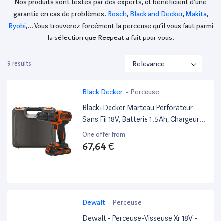
Nos produits sont testés par des experts, et bénéficient d’une
garantie en cas de problèmes.
Bosch
,
Black and Decker
,
Makita
,
Ryobi
,… Vous trouverez forcément la perceuse qu’il vous faut parmi
la sélection que Reepeat a fait pour vous.
9 results
Black Decker
-
Perceuse
Black+Decker Marteau Perforateur
Sans Fil 18V, Batterie 1.5Ah, Chargeur
400Ma, Mallette, Bdchd18K-Qw
One offer from:
67,64 €
Dewalt
-
Perceuse
Dewalt - Perceuse-Visseuse Xr 18V -