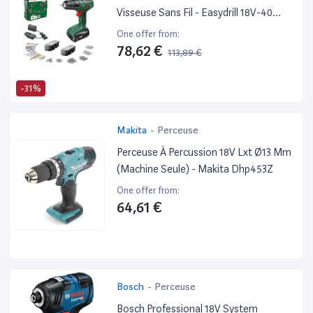
Visseuse Sans Fil - Easydrill 18V-40
(Visser Ou Percer Dans Le Bois, Métal
One offer from:
Et Plastique; 241 Accessoires; 1 Bat 18V
78,62 €
113,89 €
1.5 Ah ; Avec 1 Systembox)
-31%
Makita
-
Perceuse
Perceuse À Percussion 18V Lxt Ø13 Mm
(Machine Seule) - Makita Dhp453Z
One offer from:
64,61 €
Bosch
-
Perceuse
Bosch Professional 18V System