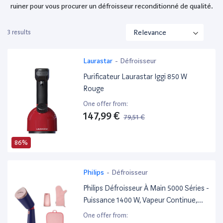
ruiner pour vous procurer un défroisseur reconditionné de qualité.
3 results
Laurastar
-
Défroisseur
Purificateur Laurastar Iggi 850 W
Rouge
One offer from:
147,99 €
79,51 €
86%
Philips
-
Défroisseur
Philips Défroisseur À Main 5000 Séries -
Puissance 1400 W, Vapeur Continue,
Deux Réservoirs D'Eau, Réglages Eco
One offer from: