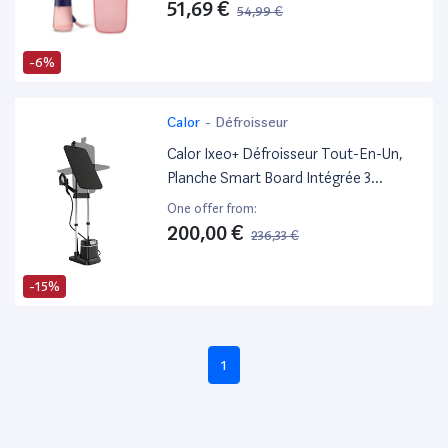
Et Max, Tête Réglable, Semelle En
51,69 €
54,99 €
Métal, Accessoires, Bleu Marine
(Sth5030/20)
-6%
Calor
-
Défroisseur
Calor Ixeo+ Défroisseur Tout-En-Un,
Planche Smart Board Intégrée 3
Positions, Fer Vapeur, Défroisseur,
One offer from:
Technologie Twin Boiler, Pression De
200,00 €
236,33 €
La Pompe 5 Bars, Ultra-Léger Qt1510C0
-15%
1