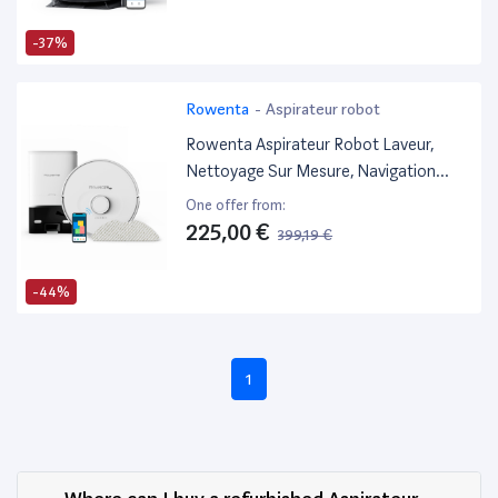
Évitement D'Obstacles 3D, Batterie
260 Min, Assistant Vocal Yiko, Tapis
-37%
Rowenta
-
Aspirateur robot
Rowenta Aspirateur Robot Laveur,
Nettoyage Sur Mesure, Navigation
Laser Ultraprécise, Silencieux,
One offer from:
Autonomie Longue Durée, Vidage
225,00 €
399,19 €
Automatique De La Poussière, X-Plorer
Serie 75 S+, Blanc Rr8587Wh
-44%
1