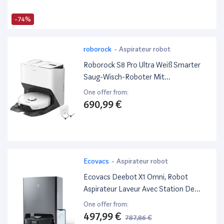
Parfait Sur Tapis Et Sols, Connecté,
Programmable Via App
-74%
roborock
-
Aspirateur robot
Roborock S8 Pro Ultra Weiß Smarter
Saug-Wisch-Roboter Mit
Reinigungsstation
One offer from:
690,99 €
Ecovacs
-
Aspirateur robot
Ecovacs Deebot X1 Omni, Robot
Aspirateur Laveur Avec Station De
Nettoyage Multifonctionnelle,
One offer from:
Puissance D'Aspiration 5000Pa,
497,99 €
787,86 €