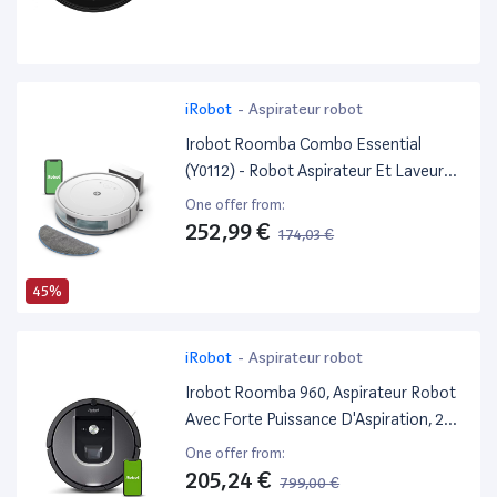
iRobot
-
Aspirateur robot
Irobot Roomba Combo Essential
(Y0112) - Robot Aspirateur Et Laveur
Connecté - Efficace Et Puissant -
One offer from:
Système De Nettoyage En 4 Étapes -3
252,99 €
174,03 €
Niveaux D'Aspiration - Programmable
Via Application Ou Voix
45%
iRobot
-
Aspirateur robot
Irobot Roomba 960, Aspirateur Robot
Avec Forte Puissance D'Aspiration, 2
Brosses Anti-Emmêlement, Idéal Pour
One offer from:
Animaux, Capteurs De Poussière,
205,24 €
799,00 €