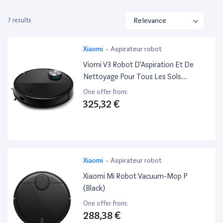
7 results
Xiaomi
-
Aspirateur robot
Viomi V3 Robot D'Aspiration Et De
Nettoyage Pour Tous Les Sols
(2600Pa, 150Min D'Autonomie, 300Ml
One offer from:
Réservoir À Poussière/200Ml Réservoir
325,32 €
À Eau, Auto. Navigation Laser, App &
Commande Vocale)
Xiaomi
-
Aspirateur robot
Xiaomi Mi Robot Vacuum-Mop P
(Black)
One offer from:
288,38 €