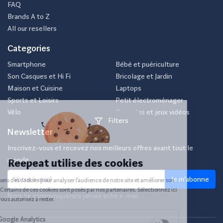
FAQ
Brands A to Z
All our resellers
Categories
Smartphone
Bébé et puériculture
Son Casques et Hi Fi
Bricolage et Jardin
Maison et Cuisine
Laptops
Sports et Loisirs
Petit électroménager
Vélo
Consoles et jeux vidéos
Filters
Newsletter
Inscrivez-vous et recevez nos meilleurs offres avant tout le
monde.
Je m'abonne
Nous ne communiquerons jamais votre e-mail.