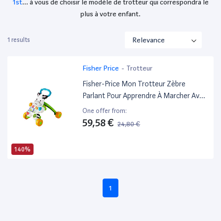
1st
… à vous de choisir le modèle de trotteur qui correspondra le
plus à votre enfant.
1 results
Fisher Price
-
Trotteur
Fisher-Price Mon Trotteur Zèbre
Parlant Pour Apprendre À Marcher Avec
Musique Et Activités D'Éveil, Pour Bébé
One offer from:
De 6 Mois Et Plus, Version Française,
59,58 €
24,80 €
Dld96
140%
1