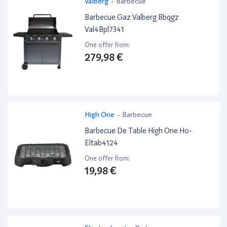
Valberg
-
Barbecue
Barbecue Gaz Valberg Bbqgz
Val4Bpl7341
One offer from:
279,98 €
High One
-
Barbecue
Barbecue De Table High One Ho-
Eltab4124
One offer from:
19,98 €