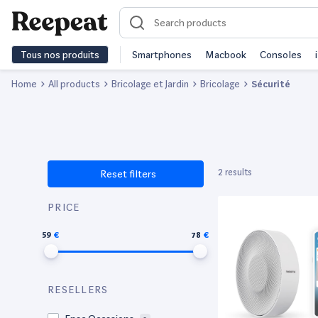
Tous nos produits
Smartphones
Macbook
Consoles
Home
All products
Bricolage et Jardin
Bricolage
Sécurité
2 results
Reset filters
PRICE
59
78
RESELLERS