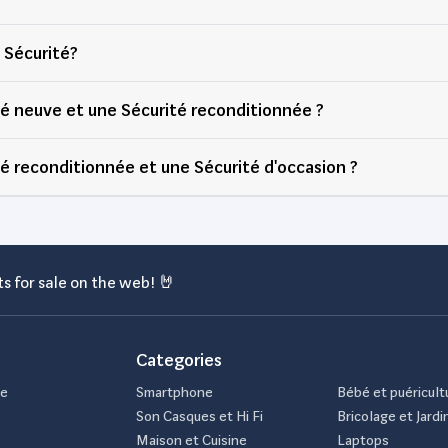
hed Sécurité?
té neuve et une Sécurité reconditionnée ?
té reconditionnée et une Sécurité d'occasion ?
s for sale on the web! 🤘
Categories
de
Smartphone
Bébé et puéricult
Son Casques et Hi Fi
Bricolage et Jardi
Maison et Cuisine
Laptops