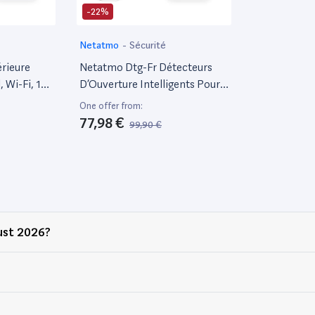
-22%
Netatmo
-
Sécurité
rieure
Netatmo Dtg-Fr Détecteurs
, Wi-Fi, 110
D’Ouverture Intelligents Pour
activation
Portes Et Fenêtres, Sans Fil,
One offer from:
Monoblocs, Lot De 3,
77,98 €
99,90 €
ctionne
Détection Des Vibrations
cteur Avec
ust 2026?