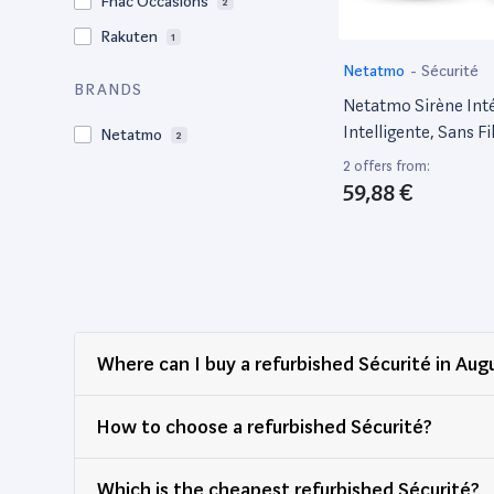
Fnac Occasions
2
Rakuten
1
Netatmo
-
Sécurité
BRANDS
Netatmo Sirène Inté
Intelligente, Sans Fil
Netatmo
2
Db, Activation/Dés
2 offers from:
Automatique, Pas
59,88 €
D'Abonnement, Fon
Sur Piles Ou Sur Se
Un Câble, Nis01-Fr
Where can I buy a refurbished Sécurité in Aug
How to choose a refurbished Sécurité?
Which is the cheapest refurbished Sécurité?