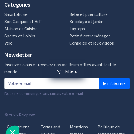
Categories
Smartphone
Bébé et puériculture
Son Casques et Hi Fi
Bricolage et Jardin
Maison et Cuisine
Laptops
Sports et Loisirs
Petit électroménager
Vélo
Consoles et jeux vidéos
Newsletter
Inscrivez-vous et recevez nos meilleurs offres avant tout le
Filters
monde.
Je m'abonne
Nous ne communiquerons jamais votre e-mail.
© 2026 Reepeat
Classement
Terms and
Mentions
Politique de
des offres
policies
légales
confidentialité