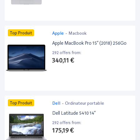
Top Produit
Apple
-
Macbook
Apple MacBook Pro 15” (2018) 256Go
292 offers from:
340,11 €
Top Produit
Dell
-
Ordinateur portable
Dell Latitude 5410 14”
292 offers from:
175,19 €