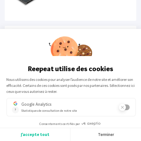
Top Produit
Apple
-
Tout en un
Apple MacBook Air 13” (2019) 128Go
200 offers from:
261,63 €
Top Produit
HP
-
Ordinateur portable
HP ProBook 440 G6 14”
200 offers from:
259,99 €