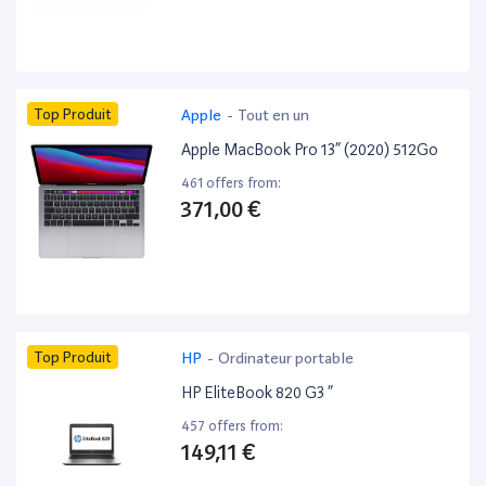
Top Produit
Apple
-
Tout en un
Apple MacBook Pro 13” (2020) 512Go
461 offers from:
371,00 €
Top Produit
HP
-
Ordinateur portable
HP EliteBook 820 G3 ”
457 offers from:
149,11 €