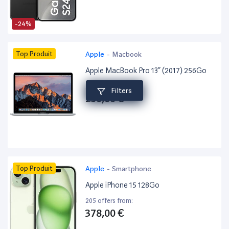
-24%
Top Produit
Apple
-
Macbook
Apple MacBook Pro 13” (2017) 256Go
208 offers from:
Filters
250,00 €
Top Produit
Apple
-
Smartphone
Apple iPhone 15 128Go
205 offers from:
378,00 €