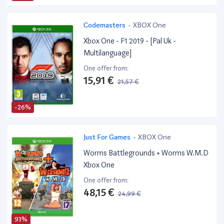
Codemasters
-
XBOX One
Xbox One - F1 2019 - [Pal Uk -
Multilanguage]
One offer from:
15,91 €
21,57 €
-26%
Just For Games
-
XBOX One
Worms Battlegrounds + Worms W.M.D
Xbox One
One offer from:
48,15 €
24,99 €
93%