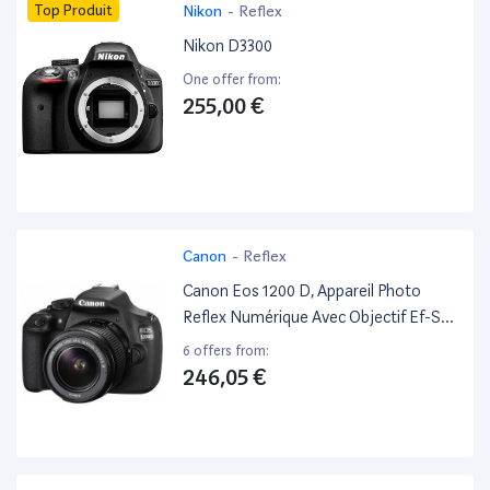
Top Produit
Nikon
-
Reflex
Nikon D3300
One offer from:
255,00 €
Canon
-
Reflex
Canon Eos 1200 D, Appareil Photo
Reflex Numérique Avec Objectif Ef-S
18–55 Mm F/3. 5–5.6 III Objectif
6 offers from:
246,05 €