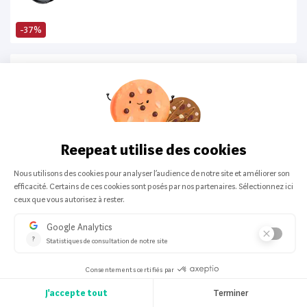
-37%
Canon
-
Reflex
Objectif Reflex Canon Ef 24 - 105 Mm
F/4.0 L Is Usm
3 offers from:
361,71 €
Canon
-
Reflex
Cnon Reflex Canon Eos 100D Noir +
Objectif Canon Ef-S 18-55Mm F/3.5-
5.6 Dc III
3 offers from:
279,00 €