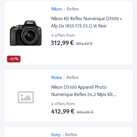
Nikon
-
Reflex
Nikon Kit Reflex Numérique D3500 +
Afp Dx 1855 F/3.55.G Vr Noir
4 offers from:
312,99 €
804,62 €
-61%
Nokia
-
Reflex
Nikon D5500 Appareil Photo
Numérique Reflex 24,2 Mpix Kit
Objectif Af-P 18-55 Mm Vr Noir
4 offers from:
412,99 €
684,00 €
-40%
Sony
-
Reflex