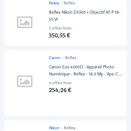
Nokia
-
Reflex
Reflex Nikon D5300 + Objectif Af-P 18-
55 Vr
5 offers from:
350,55 €
Canon
-
Reflex
Canon Eos 4000D - Appareil Photo
Numérique - Reflex - 18.0 Mp - Aps-C -
1080P / 30 Pi/S - 3X Zoom Optique
4 offers from:
Objectif Ef-S 18-55 Mm Dc III - Wi-Fi -
254,26 €
Noir
Nikon
-
Reflex