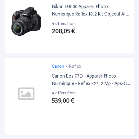
Nikon D3000 Appareil Photo
Numérique Reflex 10.2 Kit Objectif Af-S
Dx Vr 18-55 Mm Noir
4 offers from:
208,05 €
Canon
-
Reflex
Canon Eos 77D - Appareil Photo
Numérique - Reflex - 24.2 Mp - Aps-C -
1080P / 60 Pi/S - 3X Zoom Optique
4 offers from:
Objectif Ef-S 18-55 Mm Is Stm - Wi-Fi,
539,00 €
Nfc, Bluetooth