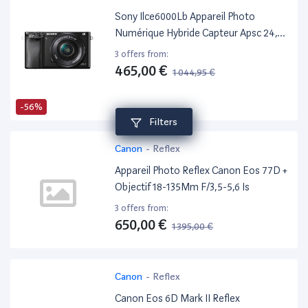
Sony Ilce6000Lb Appareil Photo
Numérique Hybride Capteur Apsc 24,3
Mpix Autofocus Ultrarapide + Objectif
3 offers from:
1650 Mm Rétractable Noir
465,00 €
1 044,95 €
-56%
Filters
Canon
-
Reflex
Appareil Photo Reflex Canon Eos 77D +
Objectif 18-135Mm F/3,5-5,6 Is
3 offers from:
650,00 €
1 395,00 €
-53%
Canon
-
Reflex
Canon Eos 6D Mark II Reflex