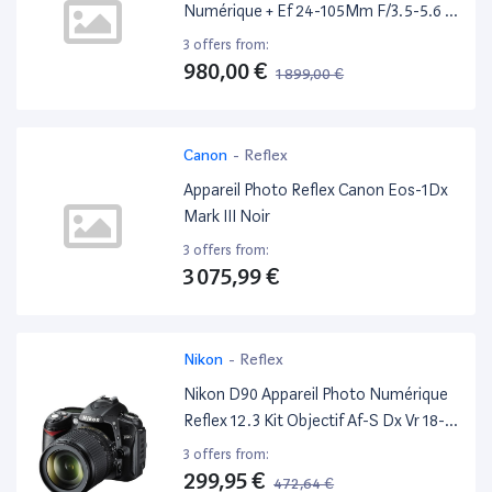
Numérique + Ef 24-105Mm F/3.5-5.6 Is
Stm
3 offers from:
980,00 €
1 899,00 €
-48%
Canon
-
Reflex
Appareil Photo Reflex Canon Eos-1Dx
Mark III Noir
3 offers from:
3 075,99 €
Nikon
-
Reflex
Nikon D90 Appareil Photo Numérique
Reflex 12.3 Kit Objectif Af-S Dx Vr 18-
105 Mm Noir
3 offers from:
299,95 €
472,64 €