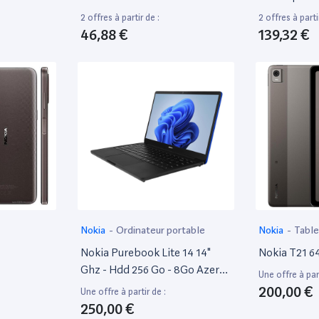
Microsd Slot - Écran LCD - 320
2 offres à partir de :
2 offres à parti
X 240 Pixels - Rear Camera 0,3
46,88 €
139,32 €
Mp - Gris Dynamique
Nokia
-
Ordinateur portable
Nokia
-
Table
Nokia Purebook Lite 14 14"
Nokia T21 64
Ghz - Hdd 256 Go - 8Go Azerty
Une offre à part
- Français
200,00 €
Une offre à partir de :
250,00 €