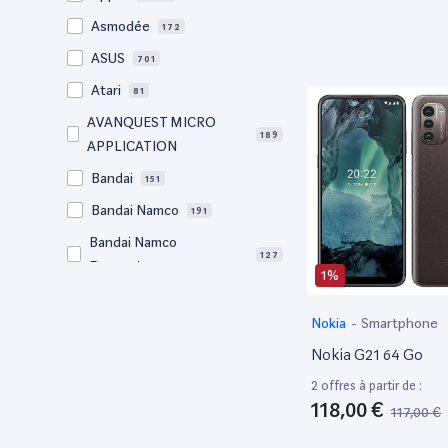
Asmodée
172
ASUS
701
Atari
81
AVANQUEST MICRO
189
APPLICATION
Bandai
151
Bandai Namco
191
Bandai Namco
127
Entertainment
1%
Bigben
65
Nokia
-
Smartphone
BM Sonic
64
Nokia G21 64 Go
Bose
56
2 offres à partir de :
Canon
728
118,00 €
117,00 €
Clementoni
77