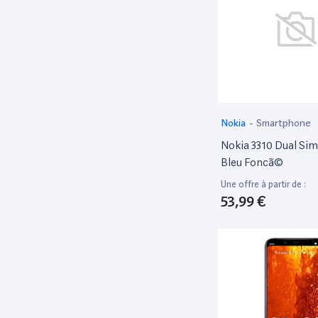
Google
79
HABA
51
Hasbro
85
Hasegawa
57
HP
2,938
Huawei
Nokia
-
Smartphone
164
Ibiza Light
Nokia 3310 Dual Si
52
Bleu Foncã©
Ibiza Sound
92
Une offre à partir de :
Ineck
52
53,99 €
Intel
78
Italian Design
131
Jabra
49
Jbl
66
JEUX reconditionnés
421