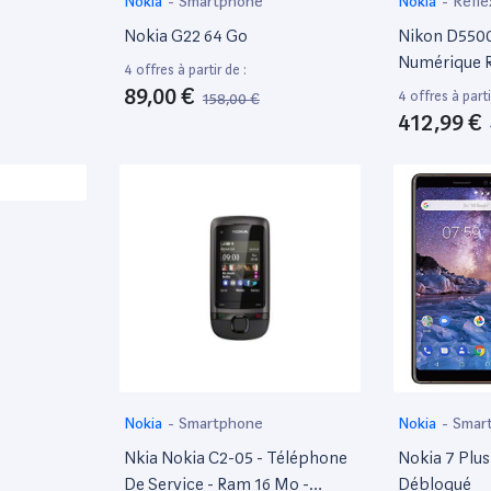
Nokia
-
Smartphone
Nokia
-
Refle
Nokia G22 64 Go
Nikon D5500
Numérique R
4 offres à partir de :
Kit Objectif
89,00 €
4 offres à parti
158,00 €
Noir
412,99 €
Nokia
-
Smartphone
Nokia
-
Smar
Nkia Nokia C2-05 - Téléphone
Nokia 7 Plus
De Service - Ram 16 Mo -
Débloqué