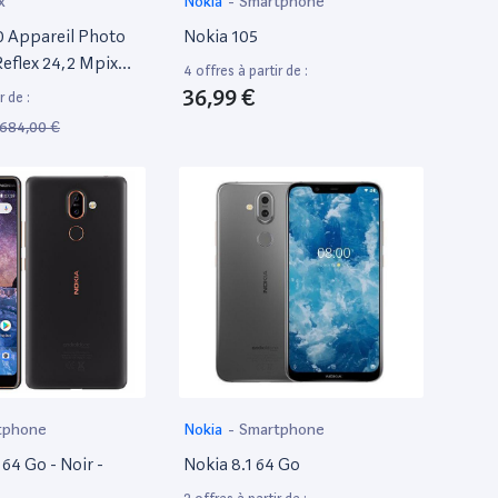
x
Nokia
-
Smartphone
 Appareil Photo
Nokia 105
eflex 24,2 Mpix
4 offres à partir de :
 Af-P 18-55 Mm Vr
36,99 €
r de :
684,00 €
tphone
Nokia
-
Smartphone
 64 Go - Noir -
Nokia 8.1 64 Go