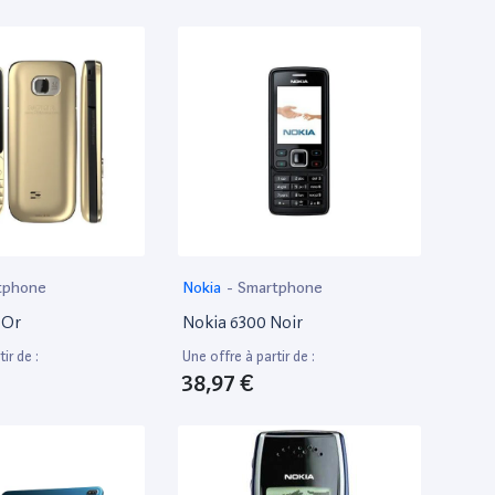
Single Sim) Noir
tphone
Nokia
-
Smartphone
 Or
Nokia 6300 Noir
ir de :
Une offre à partir de :
38,97 €