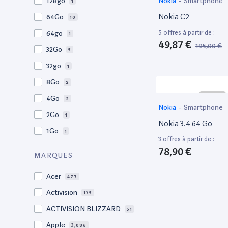
Nokia
-
Smartphone
128go
1
Nokia C2
64Go
10
5 offres à partir de :
64go
1
49,87 €
195,00 €
32Go
5
32go
1
8Go
2
4Go
2
Nokia
-
Smartphone
2Go
1
Nokia 3.4 64 Go
1Go
1
3 offres à partir de :
78,90 €
MARQUES
Acer
477
Activision
135
ACTIVISION BLIZZARD
51
Apple
3,086