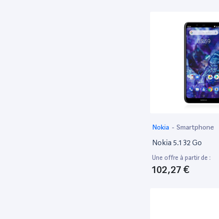
Corsair
70
DEG
89
Dell
2,932
Djeco
65
Edenwood
47
Eidos Interactive
81
Electrolux
59
Electronic Arts
208
Nokia
-
Smartphone
Fujifilm
88
Nokia 5.1 32 Go
Fujitsu
232
Une offre à partir de :
Funko
93
102,27 €
Generique
90
GIGAMIC
94
Goliath
46