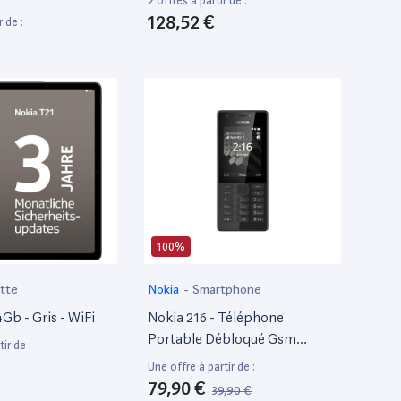
2 offres à partir de :
128,52 €
r de :
100%
tte
Nokia
-
Smartphone
Gb - Gris - WiFi
Nokia 216 - Téléphone
Portable Débloqué Gsm
ir de :
(Ecran 2,4 Pouces, Rom 16Mo
Une offre à partir de :
+ Jusqu'À 32Go Via Carte Sd,
79,90 €
39,90 €