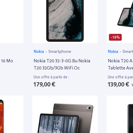
-18%
Nokia
-
Smartphone
Nokia
-
Smar
m 16 Mo
Nokia T20 32-3-0G Bu Nokia
Nokia T20 A
T20 32Gb/3Gb WiFi Oc
Tablette Ave
4Gb Ram/64
Une offre à partir de :
Une offre à part
8200Mah, A
179,00 €
139,00 €
8Mp + 5Mp, 
Stéréo Avec
Double Mic
Blue