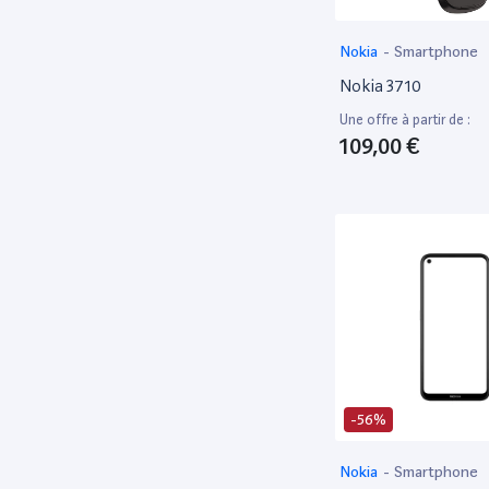
Metronic
54
Microids
88
Nokia
-
Smartphone
Microsoft
Nokia 3710
501
Mindscape France
78
Une offre à partir de :
109,00 €
Motorola
106
Moulinex
48
Msi
123
Muse
113
Nikon
512
Nintendo
420
Nokia
47
Non communiqué
197
-56%
NON SIGNE
71
OCCASION
190
Nokia
-
Smartphone