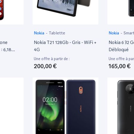
Nokia
-
Tablette
Nokia
-
Smar
hone
Nokia T21 128Gb - Gris - WiFi +
Nokia 6 32 Go
: 6,18
4G
Débloqué
- Dual Sim
Une offre à partir de :
Une offre à part
0) Iron
200,00 €
165,00 €