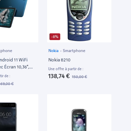
-8%
tphone
Nokia
-
Smartphone
ndroid 11 WiFi
Nokia 8210
c Écran 10,36",
Une offre à partir de :
Gb Rom, Batterie
138,74 €
ir de :
150,00 €
ppareil Photo
169,00 €
Haut-Parleurs
 Ozo Playback,
rophone - Ocean