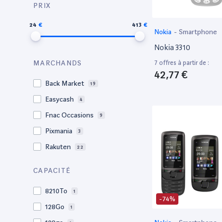
PRIX
24
413
Nokia
-
Smartphone
Nokia 3310
7 offres à partir de :
MARCHANDS
42,77 €
Back Market
19
Easycash
4
Fnac Occasions
9
Pixmania
3
Rakuten
22
CAPACITÉ
8210To
1
-74%
128Go
1