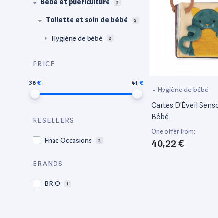
Bébé et puériculture
2
Toilette et soin de bébé
2
Hygiène de bébé
2
PRICE
36
41
-
Hygiène de bébé
Cartes D'Éveil Senso
Bébé
RESELLERS
One offer from:
Fnac Occasions
40,22 €
2
BRANDS
BRIO
1