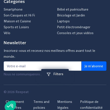
Categories
Smartphone
Bébé et puériculture
Son Casques et Hi Fi
Bricolage et Jardin
Maison et Cuisine
Laptops
Sports et Loisirs
Petit électroménager
Vélo
Consoles et jeux vidéos
Newsletter
Inscrivez-vous et recevez nos meilleurs offres avant tout le
monde.
Je m'abonne
Filters
Nous ne communiquerons jamais votre e-mail.
© 2026 Reepeat
Classement
Terms and
Mentions
Politique de
des offres
policies
légales
confidentialité