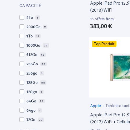
Apple iPad Pro 12.9
Rakuten
77
CAPACITÉ
1,02"
1
(2018) WiFi
Recommerce
109
2To
6
15 offers from:
Reepeat
5
383,00 €
2000Go
9
Rue du commerce
40
1To
14
Top Produit
1000Go
20
512Go
40
256Go
80
256go
2
128Go
88
128go
3
64Go
74
Apple
-
Tablette tact
64go
1
Apple iPad Pro 12.9
32Go
77
(2017) WiFi + Cellula
32go
4