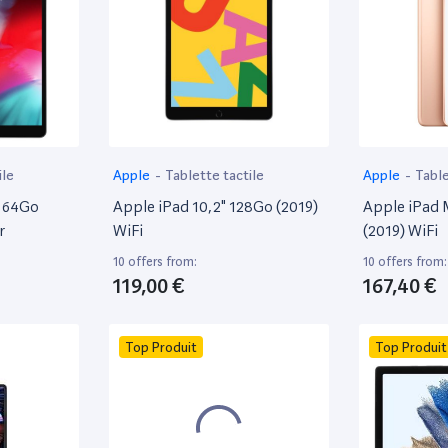
ile
Apple
-
Tablette tactile
Apple
-
Table
" 64Go
Apple iPad 10,2" 128Go (2019)
Apple iPad 
r
WiFi
(2019) WiFi
10 offers from:
10 offers from:
119,00 €
167,40 €
Top Produit
Top Produit