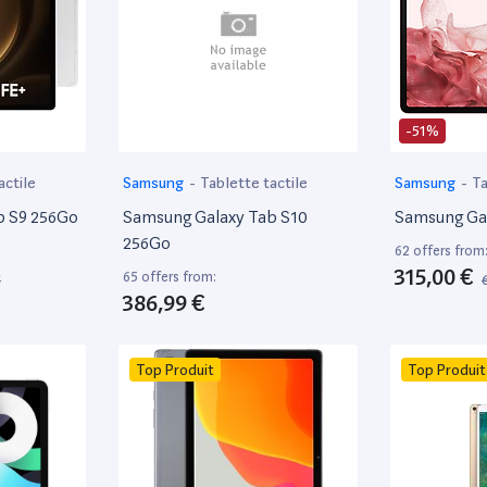
-51%
actile
Samsung
-
Tablette tactile
Samsung
-
Ta
b S9 256Go
Samsung Galaxy Tab S10
Samsung Ga
256Go
62 offers from
315,00 €
65 offers from:
€
386,99 €
Top Produit
Top Produit