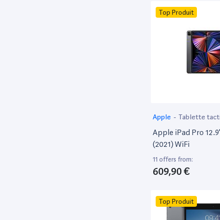
Mobilis
1
Top Produit
MW
5
Nokia
1
Panasonic
1
PORT DESIGNS
3
RAIN DESIGN
4
Reborn
1
Samsung
Apple
-
Tablette tact
52
Apple iPad Pro 12.9
‎Square Enix
1
(2021) WiFi
Surface
1
11 offers from:
Targus
6
609,90 €
Temium
3
Tnb
1
Top Produit
Toshiba
1