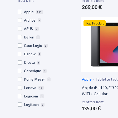
15 offers from:
BRANDS
269,00 €
16Go
20
Apple
505
16go
2
Archos
1
Top Produit
12Go
2
ASUS
3
8Go
1
Belkin
1
4Go
2
Case Logic
3
Danew
3
Dicota
1
Generique
1
Apple
-
Tablette tact
König Meyer
1
Apple iPad 10,2" 32
Lenovo
10
WiFi + Cellular
Logicom
2
12 offers from:
Logitech
5
135,00 €
Microsoft
45