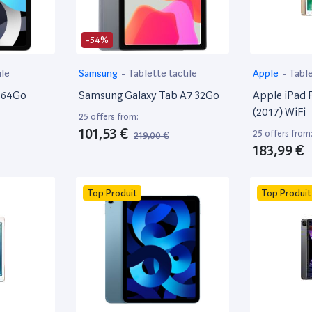
-54%
ile
Samsung
-
Tablette tactile
Apple
-
Table
" 64Go
Samsung Galaxy Tab A7 32Go
Apple iPad 
(2017) WiFi
25 offers from:
101,53 €
25 offers from
219,00 €
183,99 €
Top Produit
Top Produit