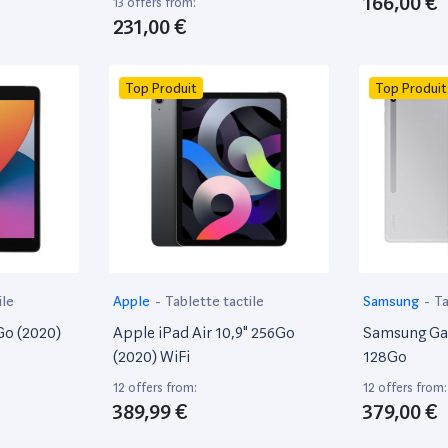
166,00 €
13 offers from:
231,00 €
Top Produit
Top Produit
ile
Apple
-
Tablette tactile
Samsung
-
Ta
Go (2020)
Apple iPad Air 10,9" 256Go
Samsung Ga
(2020) WiFi
128Go
12 offers from:
12 offers from:
389,99 €
379,00 €