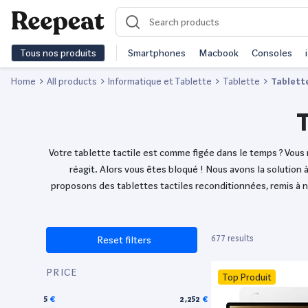
Tous nos produits
Smartphones
Macbook
Consoles
Home
All products
Informatique et Tablette
Tablette
Tablette
T
Votre tablette tactile est comme figée dans le temps ? Vous n
réagit. Alors vous êtes bloqué ! Nous avons la solution
proposons des tablettes tactiles reconditionnées, remis à ne
677 results
Reset filters
PRICE
Top Produit
5
2,252