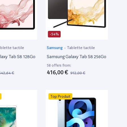
-54%
blette tactile
Samsung
-
Tablette tactile
laxy Tab S8 128Go
Samsung Galaxy Tab S8 256Go
:
58 offers from:
416,00 €
642,64 €
912,00 €
Top Produit