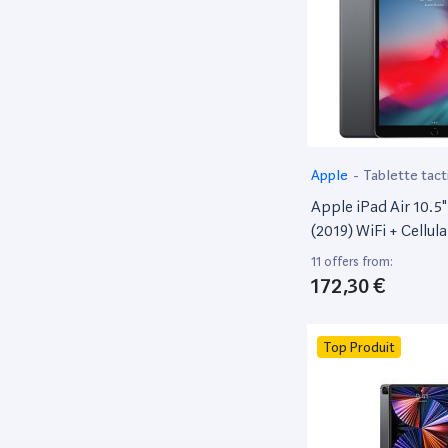
Tucano
2
Urban Factory
2
Vtech
2
Wacom
2
WE
1
Xiaomi
Apple
-
Tablette tact
1
Apple iPad Air 10.5
(2019) WiFi + Cellula
11 offers from:
172,30 €
Top Produit