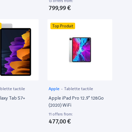
13 offers from:
799,99 €
Top Produit
blette tactile
Apple
-
Tablette tactile
laxy Tab S7+
Apple iPad Pro 12.9" 128Go
(2020) WiFi
11 offers from:
477,00 €