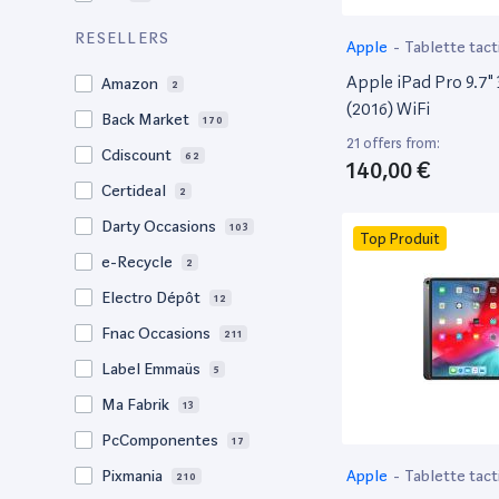
10,9"
9
RESELLERS
Apple
-
Tablette tact
10.9"
11
Apple iPad Pro 9.7"
Amazon
2
10,5"
5
(2016) WiFi
Back Market
170
10.5"
13
21 offers from:
Cdiscount
62
140,00 €
10.4"
1
Certideal
2
10,2"
9
Darty Occasions
103
Top Produit
10.2"
25
e-Recycle
2
10.1"
4
Electro Dépôt
12
9,7"
16
Fnac Occasions
211
9.7"
28
Label Emmaüs
5
8,3"
7
Ma Fabrik
13
8.3"
12
PcComponentes
17
7,9"
12
Apple
-
Tablette tact
Pixmania
210
7.9"
12