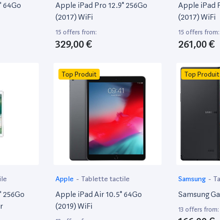
" 64Go
Apple iPad Pro 12.9" 256Go
Apple iPad 
(2017) WiFi
(2017) WiFi
15 offers from:
15 offers from:
329,00 €
261,00 €
Top Produit
Top Produit
ile
Apple
-
Tablette tactile
Samsung
-
Ta
" 256Go
Apple iPad Air 10.5" 64Go
Samsung Ga
r
(2019) WiFi
13 offers from: