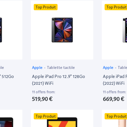
Top Produit
Top Produit
ile
Apple
-
Tablette tactile
Apple
-
Table
" 512Go
Apple iPad Pro 12.9" 128Go
Apple iPad 
(2021) WiFi
(2022) WiFi
11 offers from:
11 offers from:
519,90 €
669,90 €
Top Produit
Top Produit