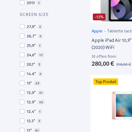
2013
1
2012
1
SCREEN SIZE
-12%
27,9"
2
Apple
-
Tablette tact
26,7"
2
Apple iPad Air 10,9
25,9"
1
(2020) WiFi
24,6"
17
30 offers from:
280,00 €
319,00 €
20,1"
3
14.6"
2
Top Produit
13"
29
12,9"
21
12.9"
26
12.4"
1
12.3"
3
11"
81