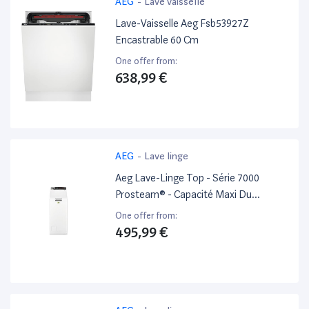
AEG
-
Lave vaisselle
Lave-Vaisselle Aeg Fsb53927Z
Encastrable 60 Cm
One offer from:
638,99 €
AEG
-
Lave linge
Aeg Lave-Linge Top - Série 7000
Prosteam® - Capacité Maxi Du
Tambour:6 Kg - Vitesse D'Essorage
One offer from:
Maxi:1500 Tr/Min - Classe
495,99 €
Énergétique*:A+++ - 20% - Efficacité
D'Essorage:A - Ecran LCD Avec Grande
Interface - Départ Différé 20H Et
Temps Restant