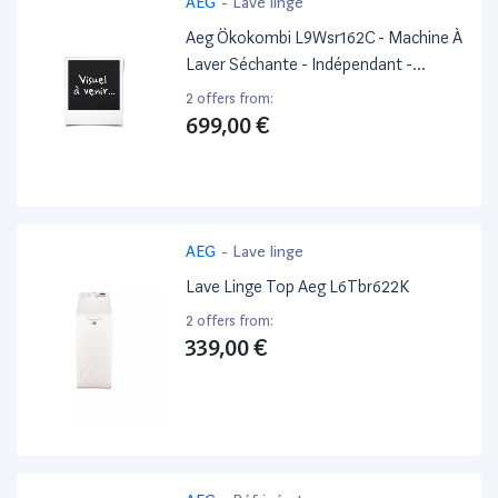
AEG
-
Lave linge
Aeg Ökokombi L9Wsr162C - Machine À
Laver Séchante - Indépendant -
Largeur : 60 Cm - Profondeur : 63 Cm -
2 offers from:
Hauteur : 87 Cm - Chargement Frontal
699,00 €
- 10 Kg - 1600 Tours/Min - Blanc
AEG
-
Lave linge
Lave Linge Top Aeg L6Tbr622K
2 offers from:
339,00 €