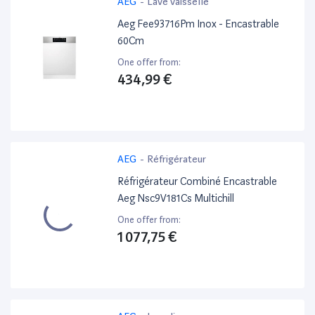
AEG
-
Lave vaisselle
Aeg Fee93716Pm Inox - Encastrable
60Cm
One offer from:
434,99 €
AEG
-
Réfrigérateur
Réfrigérateur Combiné Encastrable
Aeg Nsc9V181Cs Multichill
One offer from:
1 077,75 €