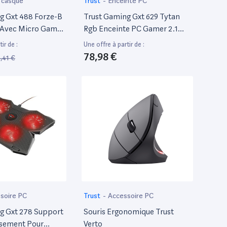
 casque
Trust
-
Enceinte PC
g Gxt 488 Forze-B
Trust Gaming Gxt 629 Tytan
 Avec Micro Gamer
Rgb Enceinte PC Gamer 2.1
e PlayStation 4,
Avec Caisson De Basses, 120
ir de :
Une offre à partir de :
- Noir
W, Led Rgb, Télécommande
78,98 €
,41 €
Sans Fil, Haut Parleur PC,
Ordinateur Portable, Tablette,
Smartphone, TV - Noir
soire PC
Trust
-
Accessoire PC
g Gxt 278 Support
Souris Ergonomique Trust
ssement Pour
Verto