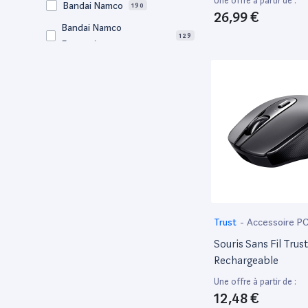
Une offre à partir de :
Bandai Namco
190
26,99 €
Bandai Namco
129
Entertainment
Bigben
65
BM Sonic
64
Bose
57
Canon
729
Clementoni
77
Corsair
70
DEG
89
Dell
2,772
Trust
-
Accessoire P
Djeco
Souris Sans Fil Trus
65
Rechargeable
Edenwood
47
Une offre à partir de :
Eidos Interactive
81
12,48 €
Electrolux
58