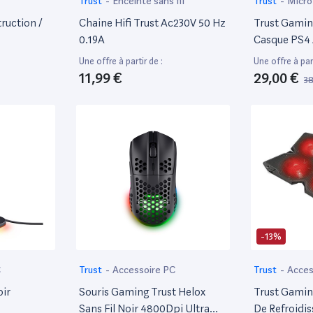
Trust
-
Enceinte sans fil
Trust
-
Micro
ruction /
Chaine Hifi Trust Ac230V 50 Hz
Trust Gamin
0.19A
Casque PS4
Pour Consol
Une offre à partir de :
Une offre à part
Slim Et Pro 
11,99 €
29,00 €
38
-13%
C
Trust
-
Accessoire PC
Trust
-
Acces
oir
Souris Gaming Trust Helox
Trust Gamin
Sans Fil Noir 4800Dpi Ultra
De Refroidi