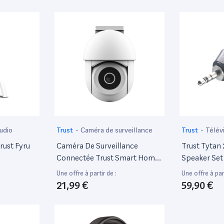
udio
Trust
-
Caméra de surveillance
Trust
-
Télév
rust Fyru
Caméra De Surveillance
Trust Tytan
Connectée Trust Smart Home
Speaker Set
Ipcam-3900 Extérieur Blanc
Haut-Parleur
Une offre à partir de :
Une offre à part
2.1 - 60 Watt
21,99 €
59,90 €