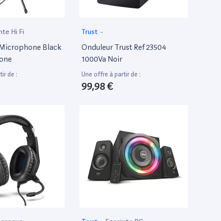
nte Hi Fi
Trust
-
 Microphone Black
Onduleur Trust Ref 23504
one
1000Va Noir
ir de :
Une offre à partir de :
99,98 €