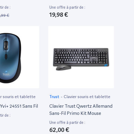
Portable De 17.3
ir de :
Une offre à partir de :
19,98 €
,99 €
r souris et tablette
Trust
-
Clavier souris et tablette
 Yvi+ 24551 Sans Fil
Clavier Trust Qwertz Allemand
Sans-Fil Primo Kit Mouse
ir de :
Une offre à partir de :
62,00 €