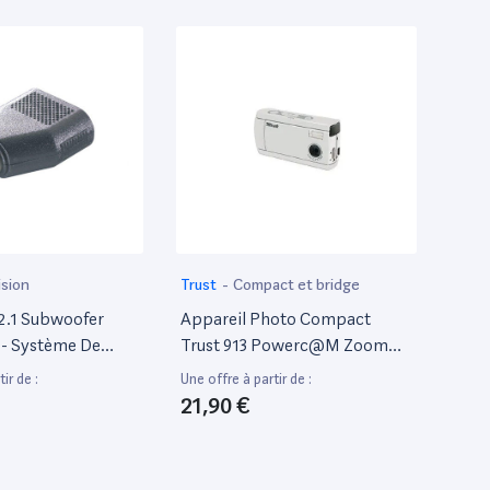
ision
Trust
-
Compact et bridge
 2.1 Subwoofer
Appareil Photo Compact
 - Système De
Trust 913 Powerc@M Zoom
 - Pour PC - Canal
Compact - 3.1 Mp / 6.6 Mp
ir de :
Une offre à partir de :
 (Totale) - Noir
(Interpolã©) - Flash 8 Mo
21,90 €