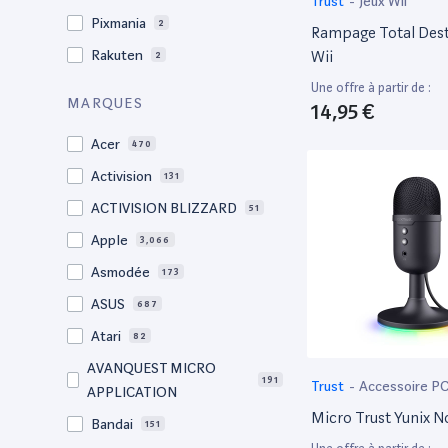
Trust
-
Jeux Wii
Pixmania
2
Rampage Total Dest
Wii
Rakuten
2
Une offre à partir de :
MARQUES
14,95 €
Acer
470
Activision
131
ACTIVISION BLIZZARD
51
Apple
3,066
Asmodée
173
ASUS
687
Atari
82
AVANQUEST MICRO
191
Trust
-
Accessoire P
APPLICATION
Micro Trust Yunix N
Bandai
151