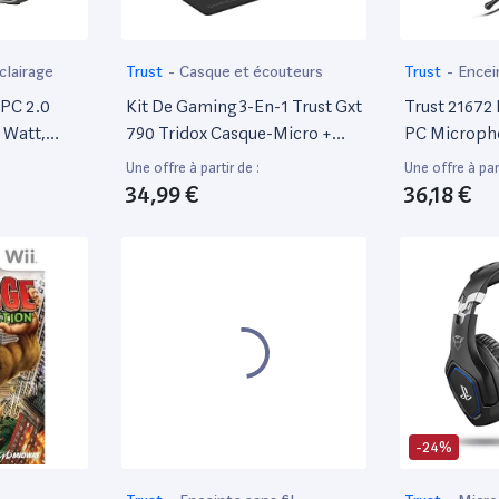
clairage
Trust
-
Casque et écouteurs
Trust
-
Encei
 PC 2.0
Kit De Gaming 3-En-1 Trust Gxt
Trust 21672
 Watt,
790 Tridox Casque-Micro +
PC Microph
 Noir
Souris Éclairée + Tapis De
Une offre à partir de :
Une offre à part
Souris Rose
34,99 €
36,18 €
-24%