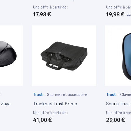
Legère
Ordinateur 
Une offre à partir de :
Une offre à part
Pouces
17,98 €
19,98 €
22
C
Trust
-
Scanner et accessoire
Trust
-
Clavie
t Zaya
Trackpad Trust Primo
Souris Trust
Une offre à partir de :
Une offre à part
41,00 €
29,00 €