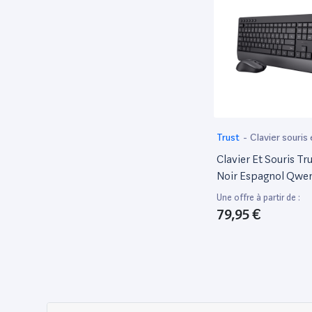
Ibiza Sound
92
Ineck
52
Intel
78
Italian Design
131
Jabra
49
Jbl
67
Trust
-
Clavier souris
JEUX reconditionnés
421
Clavier Et Souris Tr
Noir Espagnol Qwer
Just For Games
386
Une offre à partir de :
Kingston
49
79,95 €
Koch Média
155
KODAK
52
Konami
64
LEGO
709
LEGO CITY
51