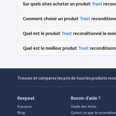
Sur quels sites acheter un produit
Trust
recond
LEGO DUPLO
49
LEGO FRIENDS
56
Comment choisir un produit
Trust
recondition
LEGO STAR WARS
48
Quel est le produit
Trust
reconditionné le moin
Lenovo
1,206
LG
190
Quel est le meilleur produit
Trust
reconditionné
Logitech
176
Lytor
48
Metronic
55
Microids
88
Trouvez et comparez les prix de tous les produits reco
Microsoft
492
Mindscape France
78
Reepeat
Besoin d'aide ?
Motorola
107
À propos
Guide des états
Moulinex
50
Blog
Qu’est-ce que le reconditio
Msi
115