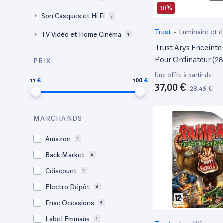
30%
Son Casques et Hi Fi
5
Trust
-
Luminaire et é
TV Vidéo et Home Cinéma
1
Trust Arys Enceinte
Pour Ordinateur (28
PRIX
Alimentation Usb) -
Une offre à partir de :
11
100
37,00 €
28,49 €
MARCHANDS
Amazon
1
Back Market
4
Cdiscount
1
Electro Dépôt
6
Fnac Occasions
5
Label Emmaüs
1