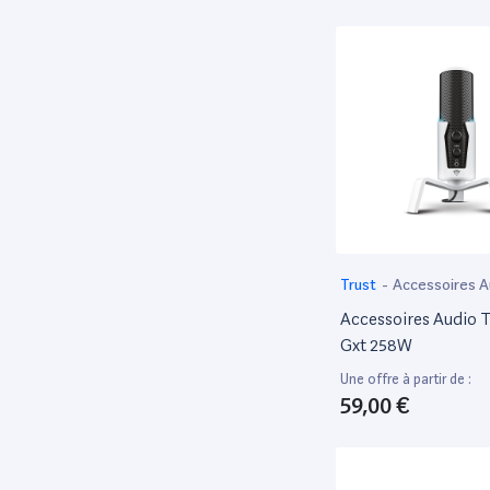
Electronic Arts
213
Fujifilm
86
Fujitsu
231
Funko
93
Generique
90
GIGAMIC
95
Goliath
47
Google
83
Trust
-
Accessoires A
HABA
Accessoires Audio T
51
Gxt 258W
Hasbro
85
Une offre à partir de :
Hasegawa
57
59,00 €
HP
2,896
Huawei
164
Ibiza Light
52