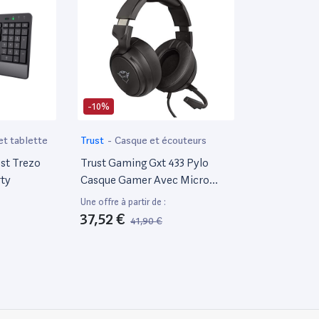
-10%
 et tablette
Trust
-
Casque et écouteurs
ust Trezo
Trust Gaming Gxt 433 Pylo
ty
Casque Gamer Avec Micro
Pour PC, Ordinateur Portable,
Une offre à partir de :
PS4, Xbox One Et Nintendo
37,52 €
41,90 €
Switch, Jack 3.5Mm - Noir
23381