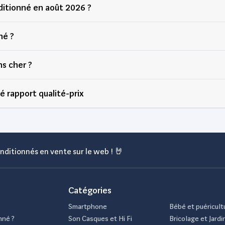
itionné en août 2026 ?
né ?
s cher ?
 rapport qualité-prix
nditionnés en vente sur le web ! 🤘
Catégories
Smartphone
Bébé et puéricult
nné ?
Son Casques et Hi Fi
Bricolage et Jardi