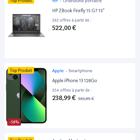
Top Produit
HP
-
Ordinateur portable
HP ZBook Firefly 15 G7 15”
262 offres à partir de :
522,00 €
Top Produit
Apple
-
Smartphone
Apple iPhone 13 128Go
254 offres à partir de :
238,99 €
563,95 €
-58%