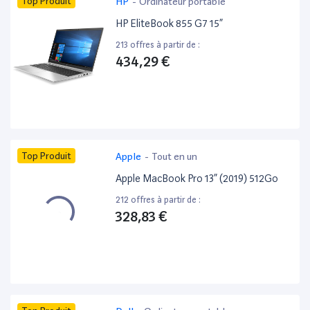
Top Produit
HP
-
Ordinateur portable
HP EliteBook 855 G7 15”
213 offres à partir de :
434,29 €
Top Produit
Apple
-
Tout en un
Apple MacBook Pro 13” (2019) 512Go
212 offres à partir de :
328,83 €