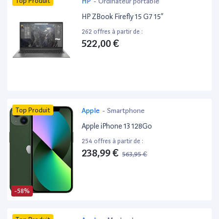
Top Produit
HP
-
Ordinateur portable
HP ZBook Firefly 15 G7 15”
262 offres à partir de :
522,00 €
Top Produit
Apple
-
Smartphone
Apple iPhone 13 128Go
254 offres à partir de :
238,99 €
563,95 €
-58%