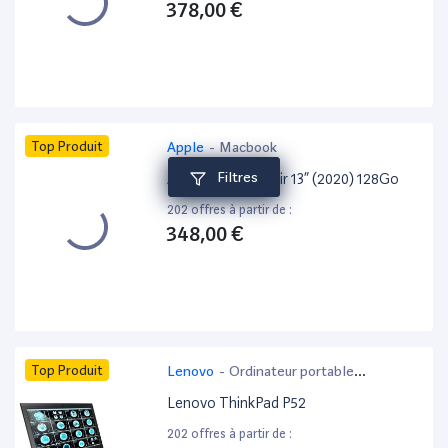
378,00 €
Top Produit
Apple
-
Macbook
Filtres
Apple MacBook Air 13” (2020) 128Go
202 offres à partir de :
348,00 €
Top Produit
Lenovo
-
Ordinateur portable
bureautique
Lenovo ThinkPad P52
202 offres à partir de :