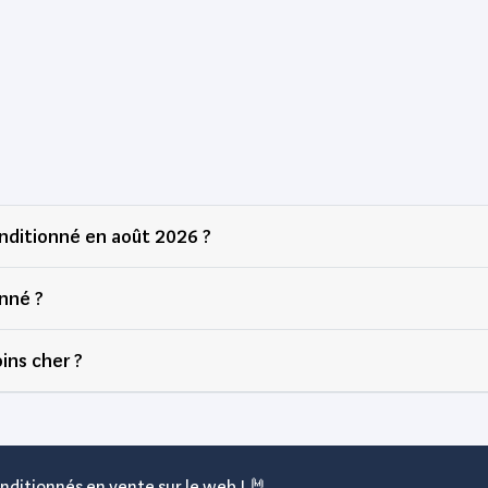
nditionné en août 2026 ?
nné ?
ins cher ?
nditionnés en vente sur le web ! 🤘