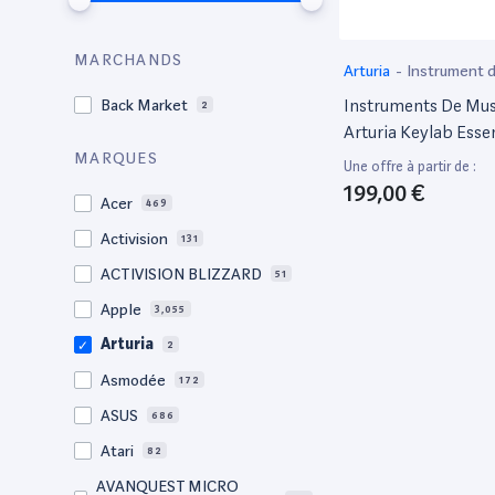
MARCHANDS
Arturia
-
Instrument 
Instruments De Mu
Back Market
2
Arturia Keylab Essen
MARQUES
Une offre à partir de :
199,00 €
Acer
469
Activision
131
ACTIVISION BLIZZARD
51
Apple
3,055
Arturia
2
Asmodée
172
ASUS
686
Atari
82
AVANQUEST MICRO