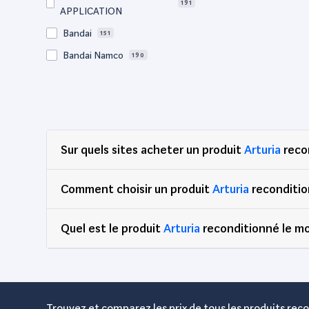
191
APPLICATION
Bandai
151
Bandai Namco
190
Bandai Namco
129
Entertainment
Bigben
65
BM Sonic
64
Sur quels sites acheter un produit
Arturia
reco
Bose
57
Canon
729
Comment choisir un produit
Arturia
reconditio
Clementoni
77
Quel est le produit
Corsair
Arturia
reconditionné le mo
70
DEG
89
Dell
2,759
Djeco
65
Trouvez et comparez les prix de tous les produits reco