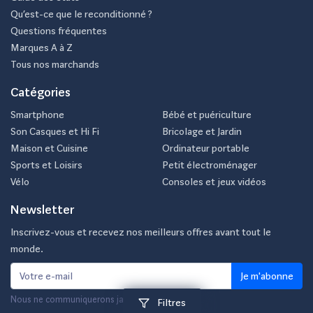
Qu’est-ce que le reconditionné ?
Questions fréquentes
Marques A à Z
Tous nos marchands
Catégories
Smartphone
Bébé et puériculture
Son Casques et Hi Fi
Bricolage et Jardin
Maison et Cuisine
Ordinateur portable
Sports et Loisirs
Petit électroménager
Vélo
Consoles et jeux vidéos
Newsletter
Inscrivez-vous et recevez nos meilleurs offres avant tout le
monde.
Je m'abonne
Nous ne communiquerons jamais votre e-mail.
Filtres