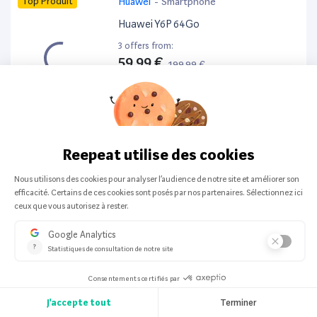
Top Produit
Huawei
-
Smartphone
Huawei Y6P 64Go
3 offers from:
59,99 €
199,99 €
-70%
Top Produit
Huawei
-
Smartphone
Huawei Pura 70 Ultra 512Go
3 offers from:
735,00 €