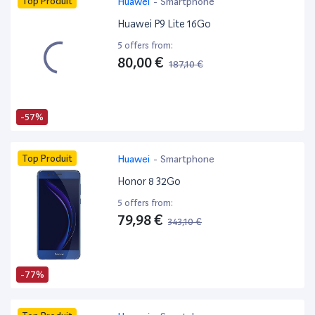
Top Produit
Huawei
-
Smartphone
Huawei P9 Lite 16Go
5 offers from:
80,00 €
187,10 €
-57%
Top Produit
Huawei
-
Smartphone
Honor 8 32Go
5 offers from:
79,98 €
343,10 €
-77%