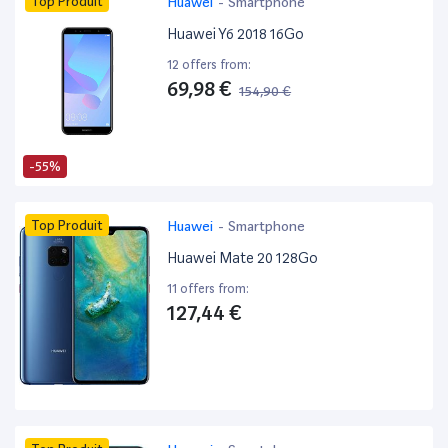
Top Produit
Huawei
-
Smartphone
Huawei Y6 2018 16Go
12 offers from:
69,98 €
154,90 €
-55%
Top Produit
Huawei
-
Smartphone
Huawei Mate 20 128Go
11 offers from:
127,44 €