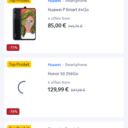
Top Produit
Huawei
-
Smartphone
Huawei P Smart 64Go
4 offers from:
85,00 €
343,75 €
-75%
Top Produit
Huawei
-
Smartphone
Honor 50 256Go
4 offers from:
129,99 €
597,39 €
-78%