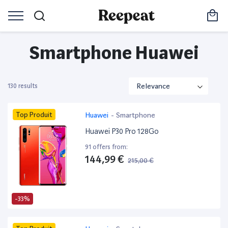
Smartphone Huawei
130 results
Top Produit
Huawei
-
Smartphone
Huawei P30 Pro 128Go
91 offers from:
144,99 €
215,00 €
-33%