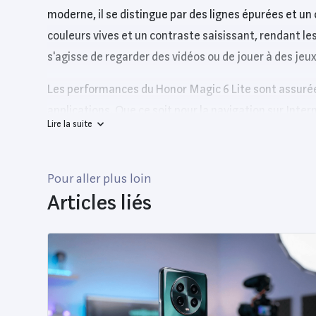
moderne, il se distingue par des lignes épurées et un
couleurs vives et un contraste saisissant, rendant les
s'agisse de regarder des vidéos ou de jouer à des jeux
Les performances du Honor Magic 6 Lite sont assurées
applications. Que ce soit pour la navigation sur Inter
Lire la suite
photo principal de 64 Mpx, offrant des clichés de qua
selfies.
Pour aller plus loin
La batterie de 4500 mAh permet une utilisation inten
Articles liés
fonctionne sous Magic UI, basé sur Android, offrant u
rapides, le Wi-Fi, le Bluetooth et un port USB-C pour
suffisant pour leurs applications et fichiers multiméd
Comparé à son prédécesseur, le Magic 5 Lite, le Hono
appareil encore plus séduisant pour les utilisateurs