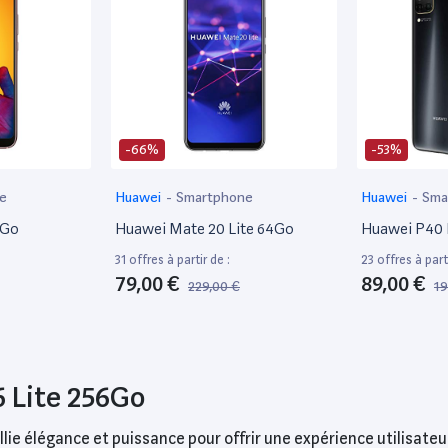
-66%
-53%
e
Huawei
-
Smartphone
Huawei
-
Sma
4Go
Huawei Mate 20 Lite 64Go
Huawei P40 
31 offres à partir de :
23 offres à parti
79,00 €
89,00 €
229,00 €
19
6 Lite 256Go
lie élégance et puissance pour offrir une expérience utilisate