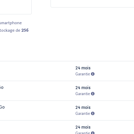
 smartphone
stockage de
256
 modèle bénéficie
en plusieurs
une garantie de
rétractation sous
que
Fnac
,
Darty
24 mois
Garantie
technologie
Go
24 mois
Garantie
 Go
24 mois
Garantie
24 mois
Garantie