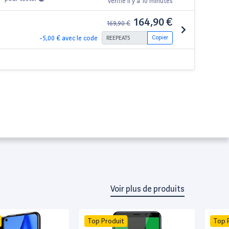
vérifié il y a 10 minutes
164,90 €
169,90 €
-5,00 € avec le code
Copier
Voir plus de produits
Top Produit
Top 