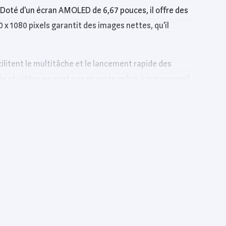
. Doté d'un écran AMOLED de 6,67 pouces, il offre des
 x 1080 pixels garantit des images nettes, qu'il
litent le multitâche et le lancement rapide des
ie et vidéos ne sont pas en reste grâce à son appareil
 la caméra frontale de 16 Mpx garantit d’excellents
rge le téléphone en un rien de temps. Ce modèle
l prend en charge la 5G pour des téléchargements
256 Go, il est parfait pour ceux qui veulent un espace
rformances et de qualité de l’affichage, rendant cet