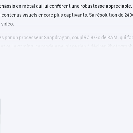
 châssis en métal qui lui confèrent une robustesse appréciable
 contenus visuels encore plus captivants. Sa résolution de 2400
 vidéo.
 par un processeur Snapdragon, couplé à 8 Go de RAM, qui faci
net ou le gaming, ce modèle ne laisse rien à désirer. Photograph
lité même dans des conditions de faible luminosité, tandis que
sive toute la journée avec une charge rapide de 66W qui recha
ne expérience fluide et intuitive. En termes de connectivité, i
 recharger et connecter divers accessoires. Avec un stockage de 
ias.
r Magic 6 Lite offre des améliorations notables en termes de pe
 à la recherche d’un smartphone performant et esthétique.