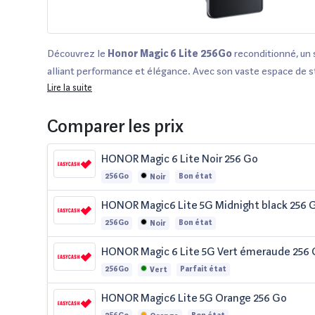
Découvrez le
Honor Magic 6 Lite 256Go
reconditionné, un
alliant performance et élégance. Avec son vaste espace de 
Lire la suite
Go
, il est parfait pour toutes vos applications et médias. Ce
d'une vérification rigoureuse par nos experts et est proposé 
Comparer les prix
états cosmétiques allant de
parfait état
à
bon état
, avec 
12 à 36 mois
selon le vendeur. Profitez de la possibilité de 
HONOR Magic 6 Lite Noir 256 Go
14 jours
et comparez les offres sur des plateformes telles 
et
Amazon
. Optez pour le reconditionné, c'est choisir une 
256Go
Bon état
Noir
économique et durable !
HONOR Magic6 Lite 5G Midnight black 256 
256Go
Bon état
Noir
HONOR Magic 6 Lite 5G Vert émeraude 256
256Go
Parfait état
Vert
HONOR Magic6 Lite 5G Orange 256 Go