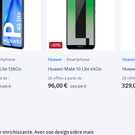
-63%
rtphone
Huawei
-
Smartphone
Huawe
Lite 128Go
Huawei Mate 10 Lite 64Go
Huawe
r de :
20 offres à partir de :
20 offre
96,00 €
329,
1,00 €
262,00 €
ur enrichissante. Avec son design sobre mais